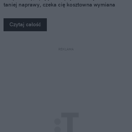
taniej naprawy, czeka cię kosztowna wymiana
szyby. Wybrałem się do serwisu Autoglass®, żeby
na własne oczy zobaczyć, jak profesjonaliści radzą
Czytaj całość
sobie z takimi uszkodzeniami.
REKLAMA