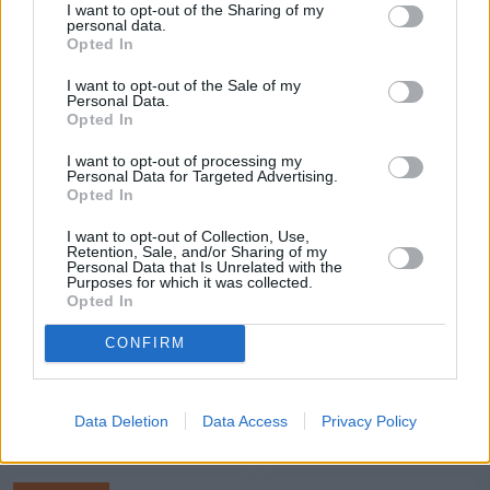
Przy okazji tweeta 
Sasin
poinformował więc, że 
I want to opt-out of the Sharing of my
prace przy budowie elektrowni, za którą odpowiada, 
personal data.
Opted In
również idą do przodu:  
I want to opt-out of the Sale of my
"To nie jest nasze ostatnie słowo. W poniedziałek w 
Personal Data.
Opted In
Seulu kolejne rozmowy o dużym projekcie dot. 
energetyki jądrowej. Konsekwentnie budujemy 
I want to opt-out of processing my
Personal Data for Targeted Advertising.
bezpieczeństwo energetyczne Polski" – czytamy w 
Opted In
dalszym ciągu komunikatu. 

I want to opt-out of Collection, Use,
Retention, Sale, and/or Sharing of my
Personal Data that Is Unrelated with the
Purposes for which it was collected.
Opted In
CONFIRM
Data Deletion
Data Access
Privacy Policy