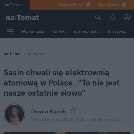
na
:
Temat
Twoje na:Temat
Tryb Ciemny
INN
:
Poland
ASZ
:
dziennik
Wiadomości
Polityka
naTemat extra
Rozrywka
mama
:
DU
dad
:
HERO
na
:
Temat
Polityka
Rozrywka
Sasin chwali się elektrownią 
atomową w Polsce. "To nie jest 
nasze ostatnie słowo"
Dorota Kuźnik
29 października 2022, 10:35
·
3 minuty
 czytania