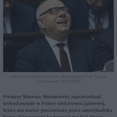
Elektrownia jądrowa w Polsce. Kto wybuduje?
Fot. Tomasz 
Jastrzebowski / REPORTER
Premier Mateusz Morawiecki zapowiedział 
wybudowanie w Polsce elektrowni jądrowej, 
która ma zostać postawiona przez amerykańską 
firmę. Równolegle budowana ma być druga 