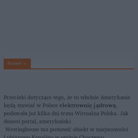
Rozwiń
Przecieki dotyczące tego, że to właśnie Amerykanie 
będą stawiać w Polsce 
elektrownię jądrową
, 
podawała już kilka dni temu Wirtualna Polska. Jak 
donosi portal, amerykański

 Westinghouse ma postawić obiekt w miejscowości 
Lubiatowo-Kopalino w gminie Choczewo. 