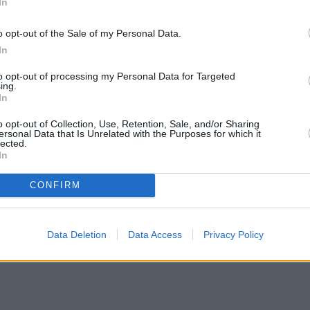
In
ie w cudzysłów.
o opt-out of the Sale of my Personal Data.
In
to opt-out of processing my Personal Data for Targeted
ing.
In
o opt-out of Collection, Use, Retention, Sale, and/or Sharing
ersonal Data that Is Unrelated with the Purposes for which it
lected.
In
CONFIRM
Data Deletion
Data Access
Privacy Policy