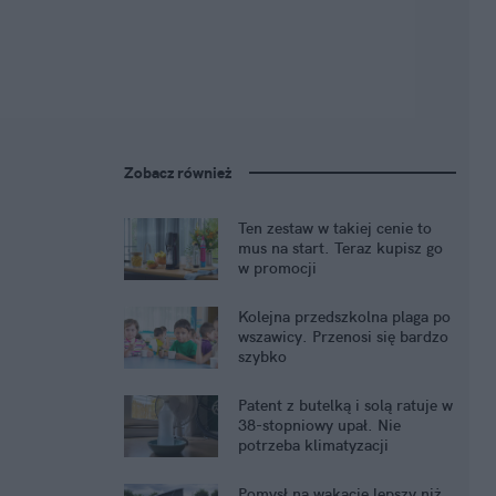
Zobacz również
Ten zestaw w takiej cenie to
mus na start. Teraz kupisz go
w promocji
Kolejna przedszkolna plaga po
wszawicy. Przenosi się bardzo
szybko
Patent z butelką i solą ratuje w
38-stopniowy upał. Nie
potrzeba klimatyzacji
Pomysł na wakacje lepszy niż