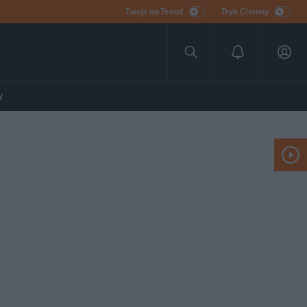
Twoje na:Temat
Tryb Ciemny
y