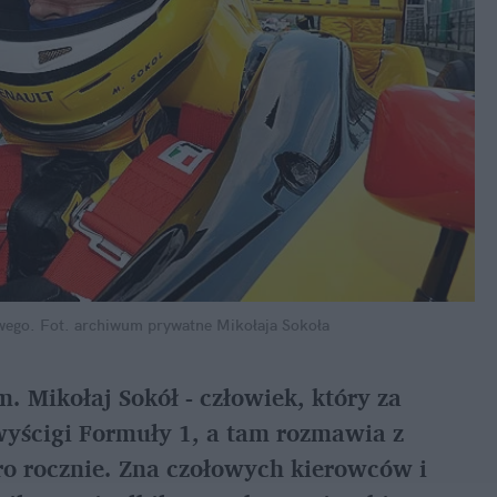
wego.
Fot. archiwum prywatne Mikołaja Sokoła
m. Mikołaj Sokół - człowiek, który za
wyścigi Formuły 1, a tam rozmawia z
ro rocznie. Zna czołowych kierowców i