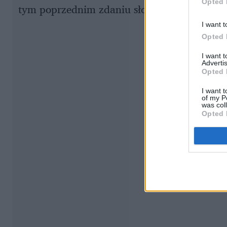
Opted 
tym poprzednim zdaniu słowo „media” weźc
I want t
Opted 
I want 
Advertis
Opted 
I want t
of my P
was col
Opted 