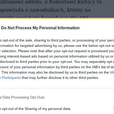
ltonowi odbiło, a Robertowi Kubicy to
 opowiada o zawodnikach, którzy na
 jazdy naciskają hamulec z siłą 100
wyścigów, ich kulisy, trudność i
-
Do Not Process My Personal Information
ecie się w tradycyjnych mediach.
to opt-out of the sale, sharing to third parties, or processing of your per
formation for targeted advertising by us, please use the below opt-out s
r selection. Please note that after your opt-out request is processed y
 Formuły 1?
eing interest-based ads based on personal information utilized by us or
disclosed to third parties prior to your opt-out. You may separately opt-
losure of your personal information by third parties on the IAB’s list of
n taki wyjazd zaczynamy od 4 tysięcy złotych.
. This information may also be disclosed by us to third parties on the
IA
acam, więc w minionym sezonie byłem tylko na
Participants
that may further disclose it to other third parties.
a myśl, by jednak polecieć na Grand Prix
zmieścić w dziesiątce. Wychodzę z założenia, że
l Data Processing Opt Outs
 Boli mnie, że zajmujące się tą tematyką
granicznych i to od ich biorą informacje. W
o opt-out of the Sharing of my personal data.