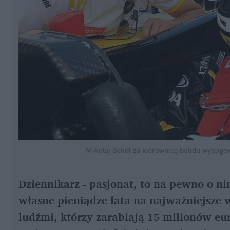
Mikołaj Sokół za kierownicą bolidu wyścigo
Dziennikarz - pasjonat, to na pewno o ni
własne pieniądze lata na najważniejsze 
ludźmi, którzy zarabiają 15 milionów eu