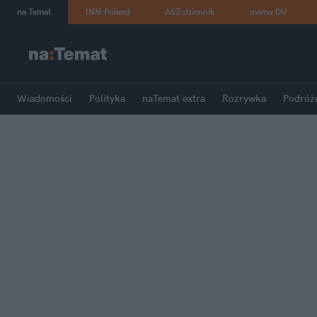
na
:
Temat
INN
:
Poland
ASZ
:
dziennik
mama
:
DU
Wiadomości
Polityka
naTemat extra
Rozrywka
Podróż