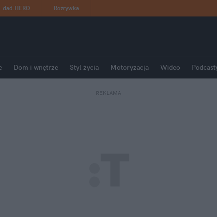
dad
:
HERO
Rozrywka
e
Dom i wnętrze
Styl życia
Motoryzacja
Wideo
Podcast
REKLAMA