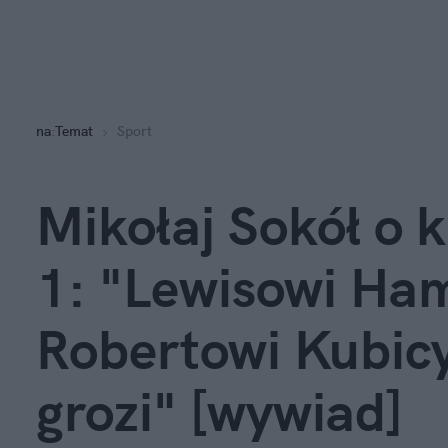
na
:
Temat
Sport
Mikołaj Sokół o 
1: "Lewisowi Ham
Robertowi Kubicy
grozi" [wywiad]