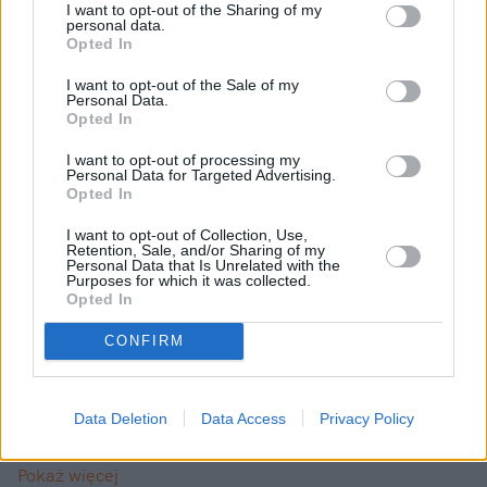
I want to opt-out of the Sharing of my
personal data.
Więcej:
Opted In
Kobiety
Kościół rzymskokatolicki
Religia
Śląsk
I want to opt-out of the Sale of my
Apostazja
Personal Data.
Opted In
I want to opt-out of processing my
Personal Data for Targeted Advertising.
Opted In
I want to opt-out of Collection, Use,
Retention, Sale, and/or Sharing of my
Personal Data that Is Unrelated with the
Purposes for which it was collected.
Agnieszka Miastowska
Opted In
Obserwuj
CONFIRM
Dziennikarka lifestyle'owa, koordynatorka działu
Data Deletion
Data Access
Privacy Policy
"Związki".
Pokaż więcej