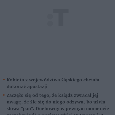
Kobieta z województwa śląskiego chciała 
dokonać apostazji
Zaczęło się od tego, że ksiądz zwracał jej 
uwagę, że źle się do niego odzywa, bo użyła 
słowa "pan". Duchowny w pewnym momencie 
zaczął mówić o nazistowskiej III Rzeszy i SS