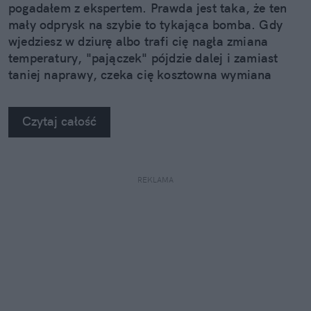
pogadałem z ekspertem. Prawda jest taka, że ten
mały odprysk na szybie to tykająca bomba. Gdy
wjedziesz w dziurę albo trafi cię nagła zmiana
temperatury, "pajączek" pójdzie dalej i zamiast
taniej naprawy, czeka cię kosztowna wymiana
szyby. Wybrałem się do serwisu Autoglass®, żeby
na własne oczy zobaczyć, jak profesjonaliści radzą
Czytaj całość
sobie z takimi uszkodzeniami.
REKLAMA