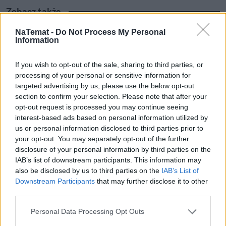
Zobacz także
NaTemat -
Do Not Process My Personal
Information
Jak dokonać apostazji? Wyjaśniamy, 
jak wyglądają procedury wystąpienia z 
If you wish to opt-out of the sale, sharing to third parties, or
Kościoła katolickiego
processing of your personal or sensitive information for
targeted advertising by us, please use the below opt-out
Abp Ryś dosadnie o odejściach z 
section to confirm your selection. Please note that after your
Kościoła "Można jedynie z pokorą 
opt-out request is processed you may continue seeing
przeprosić"
interest-based ads based on personal information utilized by
us or personal information disclosed to third parties prior to
your opt-out. You may separately opt-out of the further
Apostazja tylko po spotkaniu z 
disclosure of your personal information by third parties on the
księdzem. "Czarny będzie cię 
IAB’s list of downstream participants. This information may
przekabacał, musisz być twardy"
also be disclosed by us to third parties on the
IAB’s List of
Downstream Participants
that may further disclose it to other
third parties.
Nie przegap żadnej ważnej wiadomości i
Personal Data Processing Opt Outs
obserwuj nas w Google News!