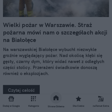
Wielki pożar w Warszawie. Straż
pożarna mówi nam o szczegółach akcji
na Białołęce
Na warszawskiej Białołęce wybuchł niezwykle
groźnie wyglądający pożar. Nad okolicą kłębi się
gęsty, czarny dym, który widać nawet z odległych
części stolicy. Przerażeni świadkowie donoszą
również o eksplozjach.
Czytaj całość
Dodaj w Google
Kategorie
Dla Ciebie
naTemat Extra
Strona Główna
REKLAMA