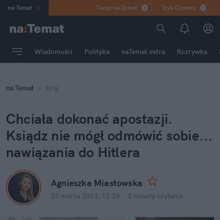
na
:
Temat
Twoje na:Temat
Tryb Ciemny
INN
:
Poland
ASZ
:
dziennik
Wiadomości
Polityka
naTemat extra
Rozrywka
mama
:
DU
dad
:
HERO
na
:
Temat
Kraj
Rozrywka
Chciała dokonać apostazji. 
Ksiądz nie mógł odmówić sobie... 
nawiązania do Hitlera
Agnieszka Miastowska
27 marca 2023, 13:24
·
2 minuty
 czytania