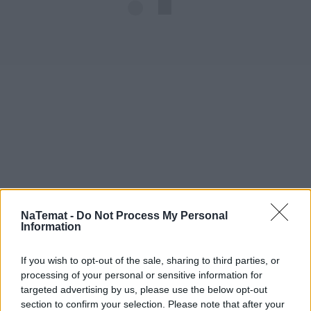
NaTemat -
Do Not Process My Personal
Information
If you wish to opt-out of the sale, sharing to third parties, or
processing of your personal or sensitive information for
Tego za pierwszego sekretarza Gierka nie
targeted advertising by us, please use the below opt-out
section to confirm your selection. Please note that after your
było, żeby same laudesy i pochwały.