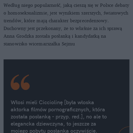
Według niego popularność, jaką cieszą się w Polsce debaty
o homoseksualizmie, jest wynikiem szerszych, światowych
trendów, które mają charakter bezprecedensowy.
Duchowny jest przekonany, że to właśnie za ich sprawą
Anna Grodzka została posłanką i kandydatką na
stanowisko wicemarszałka Sejmu
Włosi mieli Cicciolinę [była włoska
aktorka filmów pornograficznych, która
została posłanką - przyp. red.], no ale to
elegancka dziewczyna, to jeszcze za
mojego pobytu posłanka oczywiście.