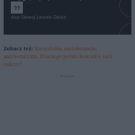
Abp Sławoj Leszek Głódź
Zobacz też:
Ksenofobia, nietolerancja,
antysemityzm. Dlaczego polski Kościół o nich
milczy?
REKLAMA