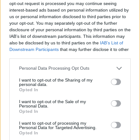
opt-out request is processed you may continue seeing
interest-based ads based on personal information utilized by
us or personal information disclosed to third parties prior to
Abp Sławoj Leszek Głódź
your opt-out. You may separately opt-out of the further
disclosure of your personal information by third parties on the
IAB’s list of downstream participants. This information may
also be disclosed by us to third parties on the
IAB’s List of
Źródło: Radio Gdańsk
Downstream Participants
that may further disclose it to other
third parties.
Nie przegap żadnej ważnej wiadomości i
obserwuj nas w Google News!
Personal Data Processing Opt Outs
I want to opt-out of the Sharing of my
Więcej:
personal data.
Opted In
Kościół rzymskokatolicki
Homoseksualizm
Związki partnerskie
Sławoj Głódź
I want to opt-out of the Sale of my
Personal Data.
Opted In
I want to opt-out of processing my
Personal Data for Targeted Advertising.
Opted In