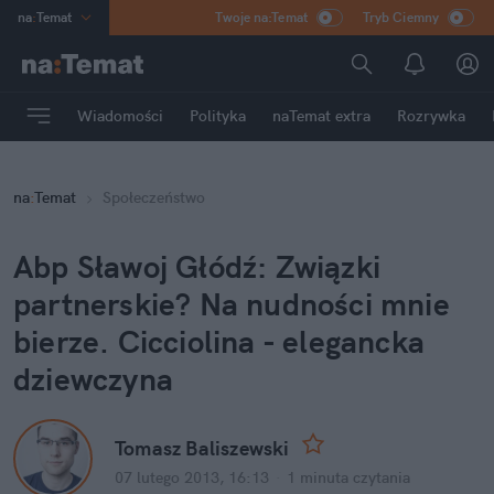
na
:
Temat
Twoje na:Temat
Tryb Ciemny
INN
:
Poland
ASZ
:
dziennik
Wiadomości
Polityka
naTemat extra
Rozrywka
mama
:
DU
dad
:
HERO
na
:
Temat
Społeczeństwo
Rozrywka
Abp Sławoj Głódź: Związki
partnerskie? Na nudności mnie
bierze. Cicciolina - elegancka
dziewczyna
Tomasz Baliszewski
07 lutego 2013, 16:13
·
1 minuta
czytania