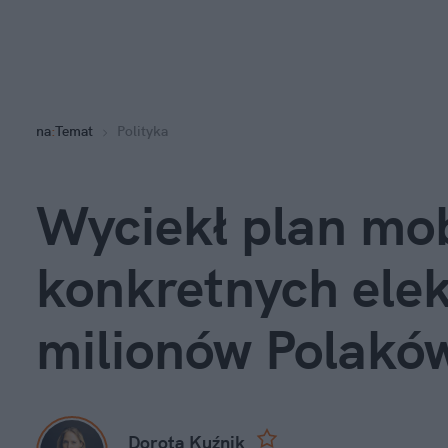
na
:
Temat
Polityka
Wyciekł plan mobi
konkretnych elek
milionów Polakó
Dorota Kuźnik