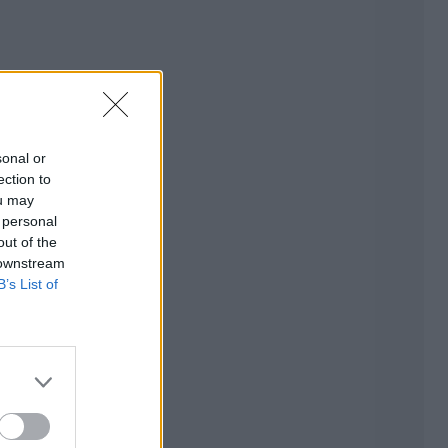
sonal or
ection to
ou may
 personal
out of the
 downstream
B’s List of