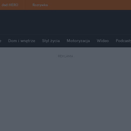
dad
:
HERO
Rozrywka
e
Dom i wnętrze
Styl życia
Motoryzacja
Wideo
Podcast
REKLAMA