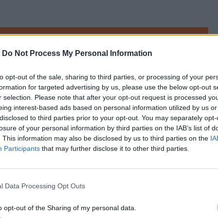
referowane medium w Google
-
Do Not Process My Personal Information
 społecznych
, które liczą od 100 tys. do 700 
to opt-out of the sale, sharing to third parties, or processing of your per
ę ok. 
5,5 mln wyborców
, na których 
formation for targeted advertising by us, please use the below opt-out s
 na to portal 
Gazeta.pl
, której dziennikarze 
r selection. Please note that after your opt-out request is processed y
eing interest-based ads based on personal information utilized by us or
disclosed to third parties prior to your opt-out. You may separately opt-
losure of your personal information by third parties on the IAB’s list of
. This information may also be disclosed by us to third parties on the
IA
Participants
that may further disclose it to other third parties.
l Data Processing Opt Outs
o opt-out of the Sharing of my personal data.