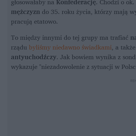
głosowałaby na 
Konfederację
. Chodzi o ok.
mężczyzn 
do 35. roku życia, którzy mają w
pracują etatowo. 
To między innymi do tej grupy ma trafiać 
n
rządu 
byliśmy niedawno świadkami
, a takż
antyuchodźczy
. Jak bowiem wynika z sonda
wykazuje "niezadowolenie z sytuacji w Pols
RE