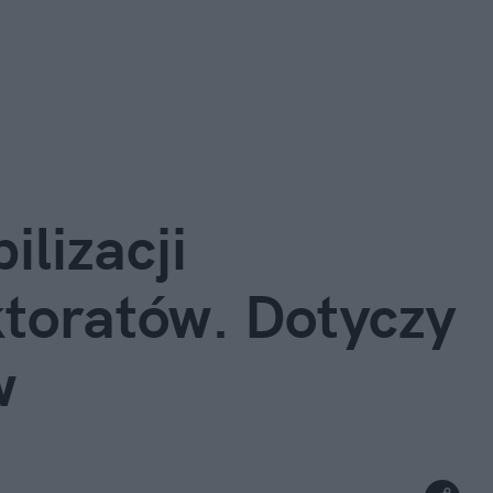
lizacji 
toratów. Dotyczy 
w