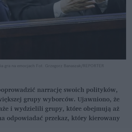
ia gra na emocjach
Fot. Grzegorz Banaszak/REPORTER
poprowadzić narrację swoich polityków, 
większej grupy wyborców. Ujawniono, że 
e i wydzielili grupy, które obejmują aż 
ma odpowiadać przekaz, który kierowany 