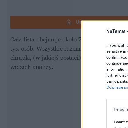
Ustaw naTemat jako p
NaTemat 
Cała lista obejmuje około 
7-8 różnych grup
If you wish 
tys. osób. Wszystkie razem mają dawać grup
sensitive in
chrapkę (w jakiejś postaci) ma PiS. Wskazuje
confirm you
continue se
widzieli analizy. 
information 
further disc
participants
Downstream 
Persona
I want t