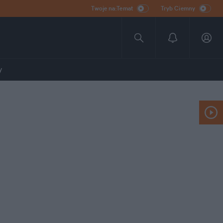
Twoje na:Temat
Tryb Ciemny
y