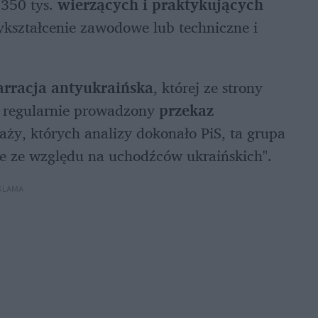
 350 tys. 
wierzących i praktykujących 
ykształcenie zawodowe lub techniczne i 
arracja antyukraińska
, której ze strony 
e regularnie prowadzony 
przekaz 
ży, których analizy dokonało PiS, ta grupa 
ce ze względu na uchodźców ukraińskich".
KLAMA 