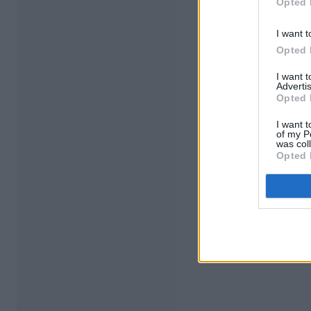
Opted 
I want t
Opted 
I want 
Advertis
Opted 
I want t
of my P
was col
Opted 