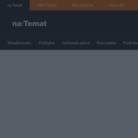
na
:
Temat
INN
:
Poland
ASZ
:
dziennik
mama
:
DU
Wiadomości
Polityka
naTemat extra
Rozrywka
Podróż