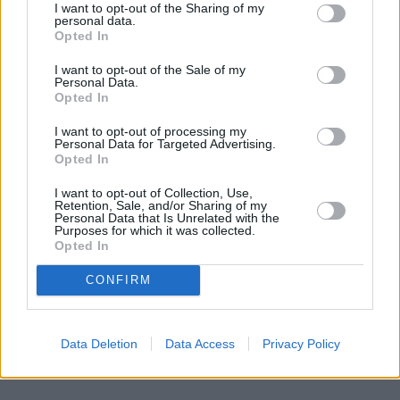
I want to opt-out of the Sharing of my
mechanika, a on ze stoickim spokojem, rzuca:
personal data.
"Panie, czekamy na części, może będą w czwartek,
Opted In
a może po niedzieli". I w tym momencie człowieka
I want to opt-out of the Sale of my
coś trafia. Dlatego postanowiłem wejść za kulisy i
Personal Data.
Opted In
sprawdzić, jak to robią najwięksi gracze na rynku.
Chciałem zrozumieć, co tak naprawdę oddziela
I want to opt-out of processing my
prawdziwą klasę premium od całej reszty stawki.
Personal Data for Targeted Advertising.
Opted In
Kiedy zobaczyłem twarde dane, po prostu złapałem
się za głowę.
I want to opt-out of Collection, Use,
Czytaj całość
Retention, Sale, and/or Sharing of my
Personal Data that Is Unrelated with the
Purposes for which it was collected.
Opted In
REKLAMA
CONFIRM
Data Deletion
Data Access
Privacy Policy