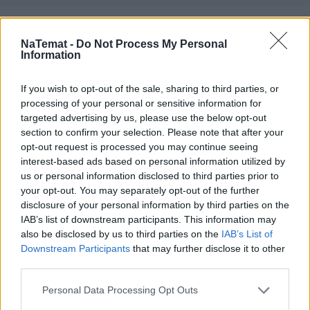
Czytaj więcej
NaTemat -
Do Not Process My Personal
Information
If you wish to opt-out of the sale, sharing to third parties, or
processing of your personal or sensitive information for
targeted advertising by us, please use the below opt-out
section to confirm your selection. Please note that after your
opt-out request is processed you may continue seeing
interest-based ads based on personal information utilized by
us or personal information disclosed to third parties prior to
your opt-out. You may separately opt-out of the further
disclosure of your personal information by third parties on the
IAB’s list of downstream participants. This information may
Dlaczego 68 tysięcy części dziennie ma
also be disclosed by us to third parties on the
IAB’s List of
Downstream Participants
that may further disclose it to other
znaczenie? To gwarancja spokojnej
third parties.
eksploatacji auta Grupy Volkswagen
Personal Data Processing Opt Outs
Znasz to uczucie, kiedy oddajesz auto do