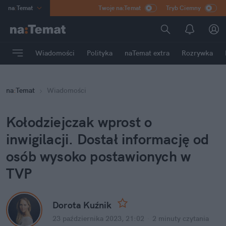
na
:
Temat
Twoje na:Temat
Tryb Ciemny
INN
:
Poland
ASZ
:
dziennik
Wiadomości
Polityka
naTemat extra
Rozrywka
mama
:
DU
dad
:
HERO
na
:
Temat
Wiadomości
Rozrywka
Kołodziejczak wprost o 
inwigilacji. Dostał informację od 
osób wysoko postawionych w 
TVP
Dorota Kuźnik
23 października 2023, 21:02
·
2 minuty
 czytania