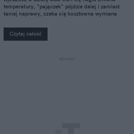
temperatury, "pajączek" pójdzie dalej i zamiast
taniej naprawy, czeka cię kosztowna wymiana
szyby. Wybrałem się do serwisu Autoglass®, żeby
na własne oczy zobaczyć, jak profesjonaliści radzą
Czytaj całość
sobie z takimi uszkodzeniami.
REKLAMA