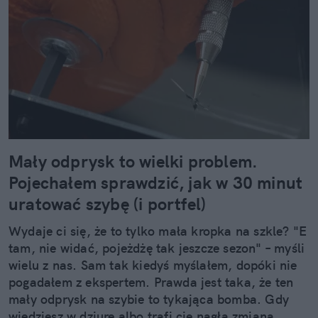
Mały odprysk to wielki problem.
Pojechałem sprawdzić, jak w 30 minut
uratować szybę (i portfel)
Wydaje ci się, że to tylko mała kropka na szkle? "E
tam, nie widać, pojeżdżę tak jeszcze sezon" – myśli
wielu z nas. Sam tak kiedyś myślałem, dopóki nie
pogadałem z ekspertem. Prawda jest taka, że ten
mały odprysk na szybie to tykająca bomba. Gdy
wjedziesz w dziurę albo trafi cię nagła zmiana