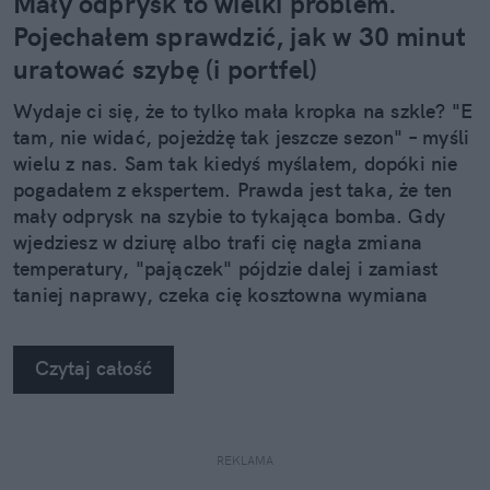
Mały odprysk to wielki problem.
Pojechałem sprawdzić, jak w 30 minut
uratować szybę (i portfel)
Wydaje ci się, że to tylko mała kropka na szkle? "E
tam, nie widać, pojeżdżę tak jeszcze sezon" – myśli
wielu z nas. Sam tak kiedyś myślałem, dopóki nie
pogadałem z ekspertem. Prawda jest taka, że ten
mały odprysk na szybie to tykająca bomba. Gdy
wjedziesz w dziurę albo trafi cię nagła zmiana
temperatury, "pajączek" pójdzie dalej i zamiast
taniej naprawy, czeka cię kosztowna wymiana
szyby. Wybrałem się do serwisu Autoglass®, żeby
na własne oczy zobaczyć, jak profesjonaliści radzą
Czytaj całość
sobie z takimi uszkodzeniami.
REKLAMA