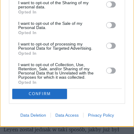
I want to opt-out of the Sharing of my
personal data.
Opted In
I want to opt-out of the Sale of my
Personal Data.
Opted In
I want to opt-out of processing my
Personal Data for Targeted Advertising.
Opted In
I want to opt-out of Collection, Use,
Retention, Sale, and/or Sharing of my
Pociągiem z Polski do Włoch?!  
Personal Data that Is Unrelated with the
Nowość od PKP Intercity! | 
Purposes for which it was collected.
kierunek:PODRÓŻE
Opted In
CONFIRM
Nadal nie wiadomo jednak, co lider opozycji był w 
stanie nieformalnie wynegocjować. Jak wskazują 
Data Deletion
Data Access
Privacy Policy
zagraniczne media, powitany przez Ursulę von der 
Leyen został jednak w taki sposób, jakby już był 