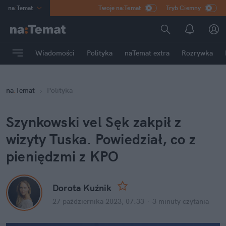
na
:
Temat
Twoje na:Temat
Tryb Ciemny
INN
:
Poland
ASZ
:
dziennik
Wiadomości
Polityka
naTemat extra
Rozrywka
mama
:
DU
dad
:
HERO
na
:
Temat
Polityka
Rozrywka
Szynkowski vel Sęk zakpił z 
wizyty Tuska. Powiedział, co z 
pieniędzmi z KPO
Dorota Kuźnik
27 października 2023, 07:33
·
3 minuty
 czytania