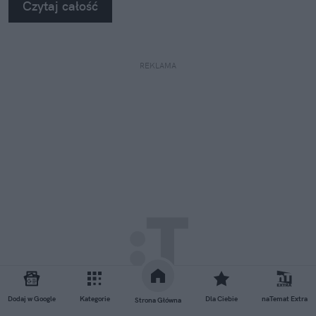
Czytaj całość
REKLAMA
Dodaj w Google
Kategorie
Dla Ciebie
naTemat Extra
Strona Główna