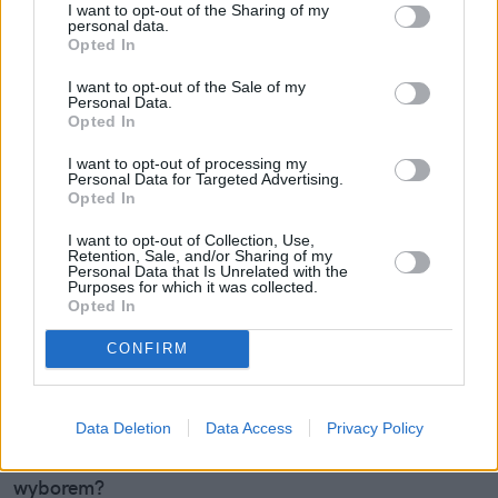
I want to opt-out of the Sharing of my
personal data.
Opted In
I want to opt-out of the Sale of my
Personal Data.
Opted In
I want to opt-out of processing my
Personal Data for Targeted Advertising.
Opted In
Orange znów na czele. Powody, dla
I want to opt-out of Collection, Use,
których tyle osób przenosi do niego
Retention, Sale, and/or Sharing of my
Personal Data that Is Unrelated with the
numery
Purposes for which it was collected.
Opted In
Ponad 360 000 numerów przeniesiono w II kwartale
CONFIRM
2026 roku w sieciach mobilnych. Jak podaje UKE,
najwięcej użytkowników w ramach tej operacji
zyskał Orange. Pomarańczowy operator po raz
Data Deletion
Data Access
Privacy Policy
kolejny znalazł się na pierwszym miejscu
zestawienia. Co sprawia, że staje się on pierwszym
wyborem?