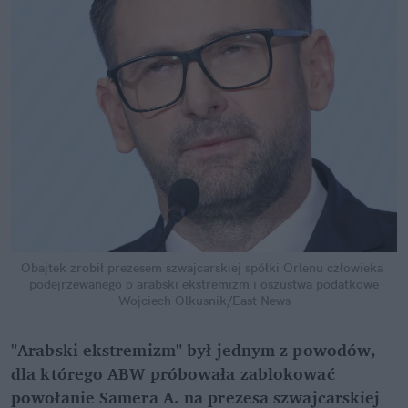
Obajtek zrobił prezesem szwajcarskiej spółki Orlenu człowieka 
podejrzewanego o arabski ekstremizm i oszustwa podatkowe
Wojciech Olkusnik/East News
"Arabski ekstremizm" był jednym z powodów, 
dla którego ABW próbowała zablokować 
powołanie Samera A. na prezesa szwajcarskiej 