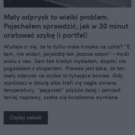
Mały odprysk to wielki problem.
Pojechałem sprawdzić, jak w 30 minut
uratować szybę (i portfel)
Wydaje ci się, że to tylko mała kropka na szkle? "E
tam, nie widać, pojeżdżę tak jeszcze sezon" – myśli
wielu z nas. Sam tak kiedyś myślałem, dopóki nie
pogadałem z ekspertem. Prawda jest taka, że ten
mały odprysk na szybie to tykająca bomba. Gdy
wjedziesz w dziurę albo trafi cię nagła zmiana
temperatury, "pajączek" pójdzie dalej i zamiast
taniej naprawy, czeka cię kosztowna wymiana
szyby. Wybrałem się do serwisu Autoglass®, żeby
na własne oczy zobaczyć, jak profesjonaliści radzą
Czytaj całość
sobie z takimi uszkodzeniami.