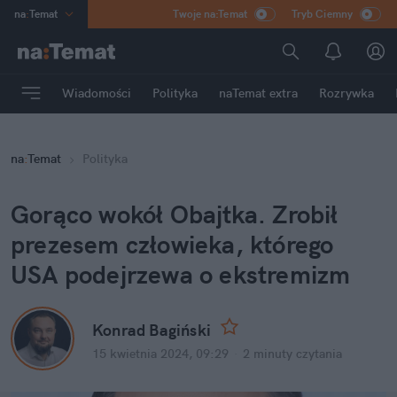
na
:
Temat
Twoje na:Temat
Tryb Ciemny
INN
:
Poland
ASZ
:
dziennik
Wiadomości
Polityka
naTemat extra
Rozrywka
mama
:
DU
dad
:
HERO
na
:
Temat
Polityka
Rozrywka
Gorąco wokół Obajtka. Zrobił 
prezesem człowieka, którego 
USA podejrzewa o ekstremizm
Konrad Bagiński
15 kwietnia 2024, 09:29
·
2 minuty
 czytania