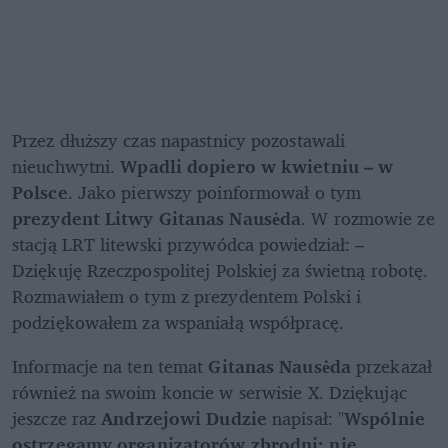
Przez dłuższy czas napastnicy pozostawali 
nieuchwytni. 
Wpadli dopiero w kwietniu – w 
Polsce
. Jako pierwszy poinformował o tym 
prezydent Litwy Gitanas Nausėda
. W rozmowie ze 
stacją LRT litewski przywódca powiedział: – 
Dziękuję Rzeczpospolitej Polskiej za świetną robotę. 
Rozmawiałem o tym z prezydentem Polski i 
podziękowałem za wspaniałą współpracę. 
Informacje na ten temat 
Gitanas Nausėda
 przekazał 
również na swoim koncie w serwisie X. Dziękując 
jeszcze raz 
Andrzejowi Dudzie
 napisał: "
Wspólnie 
ostrzegamy organizatorów zbrodni: nie 