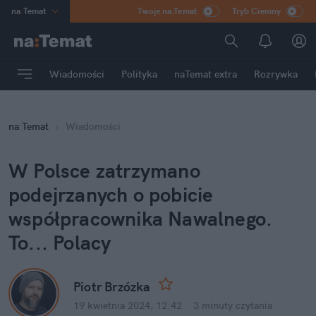
na
:
Temat
Twoje na:Temat
Tryb Ciemny
INN
:
Poland
ASZ
:
dziennik
Wiadomości
Polityka
naTemat extra
Rozrywka
mama
:
DU
dad
:
HERO
na
:
Temat
Wiadomości
Rozrywka
W Polsce zatrzymano 
podejrzanych o pobicie 
współpracownika Nawalnego. 
To... Polacy
Piotr Brzózka
19 kwietnia 2024, 12:42
·
3 minuty
 czytania