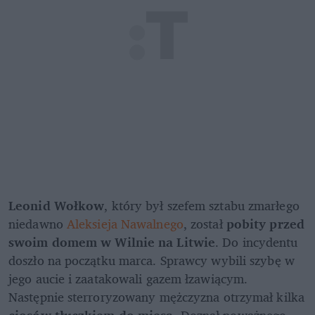
Leonid Wołkow
, który był szefem sztabu zmarłego 
niedawno 
Aleksieja Nawalnego
, został 
pobity przed 
swoim domem w Wilnie na Litwie
. Do incydentu 
doszło na początku marca. Sprawcy wybili szybę w 
jego aucie i zaatakowali gazem łzawiącym. 
Następnie sterroryzowany mężczyzna otrzymał kilka 
ciosów tłuczkiem do mięsa
. Doznał poważnego 