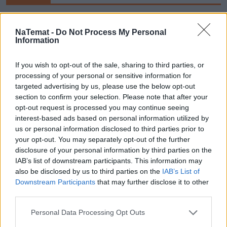
NaTemat -
Do Not Process My Personal
Information
"Do jego zadań należało zebranie i przekazanie 
wywiadowi wojskowemu Federacji Rosyjskiej 
If you wish to opt-out of the sale, sharing to third parties, or
informacji na temat zabezpieczenia lotniska Port 
processing of your personal or sensitive information for
targeted advertising by us, please use the below opt-out
Lotniczy Rzeszów-Jasionka. Miało to m.in. pomóc w 
section to confirm your selection. Please note that after your
planowaniu przez rosyjskie służby specjalne 
opt-out request is processed you may continue seeing
ewentualnego zamachu na życie głowy obcego 
interest-based ads based on personal information utilized by
państwa – prezydenta Ukrainy Wołodymyra 
us or personal information disclosed to third parties prior to
your opt-out. You may separately opt-out of the further
Zełenskiego" – czytamy w oświadczeniu przesłanym 
disclosure of your personal information by third parties on the
mediom przez Annę Adamiak, rzeczniczkę 
IAB’s list of downstream participants. This information may
Prokuratury Krajowej. 
also be disclosed by us to third parties on the
IAB’s List of
Downstream Participants
that may further disclose it to other
third parties.
Personal Data Processing Opt Outs