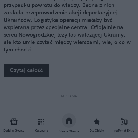
przypadku powrotu do władzy. Jedna z nich
zakłada przeprowadzenie akcji deportacyjnej
Ukraińców. Logistyka operacji miałaby być
wspierana przez specjalne centra. Oficjalnie na
sercu Nowogrodzkiej leży los walczącej Ukrainy,
ale kto umie czytać między wierszami, wie, o co w
tym chodzi.
Czytaj całość
REKLAMA
Dodaj w Google
Kategorie
Dla Ciebie
naTemat Extra
Strona Główna