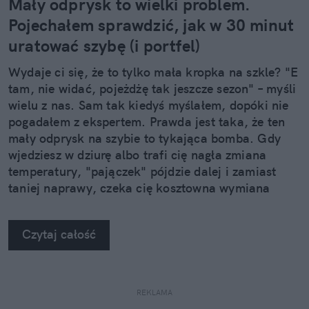
Mały odprysk to wielki problem.
Pojechałem sprawdzić, jak w 30 minut
uratować szybę (i portfel)
Wydaje ci się, że to tylko mała kropka na szkle? "E
tam, nie widać, pojeżdżę tak jeszcze sezon" – myśli
wielu z nas. Sam tak kiedyś myślałem, dopóki nie
pogadałem z ekspertem. Prawda jest taka, że ten
mały odprysk na szybie to tykająca bomba. Gdy
wjedziesz w dziurę albo trafi cię nagła zmiana
temperatury, "pajączek" pójdzie dalej i zamiast
taniej naprawy, czeka cię kosztowna wymiana
szyby. Wybrałem się do serwisu Autoglass®, żeby
na własne oczy zobaczyć, jak profesjonaliści radzą
Czytaj całość
sobie z takimi uszkodzeniami.
REKLAMA