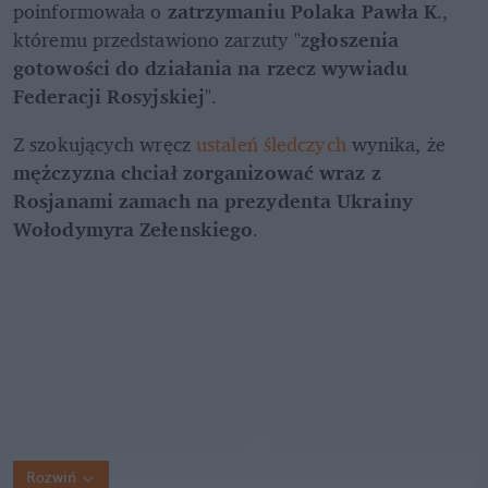
poinformowała o 
zatrzymaniu Polaka Pawła K
., 
któremu przedstawiono zarzuty "z
głoszenia 
gotowości do działania na rzecz wywiadu 
Federacji Rosyjskiej
".
Z szokujących wręcz 
ustaleń śledczych
 wynika, że 
mężczyzna chciał zorganizować wraz z 
Rosjanami zamach na prezydenta Ukrainy 
Wołodymyra Zełenskiego
.
Rozwiń