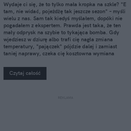
Wydaje ci się, że to tylko mała kropka na szkle? "E
tam, nie widać, pojeżdżę tak jeszcze sezon" – myśli
wielu z nas. Sam tak kiedyś myślałem, dopóki nie
pogadałem z ekspertem. Prawda jest taka, że ten
mały odprysk na szybie to tykająca bomba. Gdy
wjedziesz w dziurę albo trafi cię nagła zmiana
temperatury, "pajączek" pójdzie dalej i zamiast
taniej naprawy, czeka cię kosztowna wymiana
szyby. Wybrałem się do serwisu Autoglass®, żeby
na własne oczy zobaczyć, jak profesjonaliści radzą
Czytaj całość
sobie z takimi uszkodzeniami.
REKLAMA