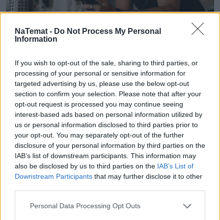
Orange znów na czele. Powody, dla
NaTemat -
Do Not Process My Personal
Information
których tyle osób przenosi do niego
numery
If you wish to opt-out of the sale, sharing to third parties, or
processing of your personal or sensitive information for
Ponad 360 000 numerów przeniesiono w II kwartale
targeted advertising by us, please use the below opt-out
2026 roku w sieciach mobilnych. Jak podaje UKE,
section to confirm your selection. Please note that after your
najwięcej użytkowników w ramach tej operacji
opt-out request is processed you may continue seeing
zyskał Orange. Pomarańczowy operator po raz
interest-based ads based on personal information utilized by
kolejny znalazł się na pierwszym miejscu
us or personal information disclosed to third parties prior to
zestawienia. Co sprawia, że staje się on pierwszym
your opt-out. You may separately opt-out of the further
wyborem?
disclosure of your personal information by third parties on the
IAB’s list of downstream participants. This information may
also be disclosed by us to third parties on the
IAB’s List of
Downstream Participants
that may further disclose it to other
Czytaj całość
third parties.
Personal Data Processing Opt Outs