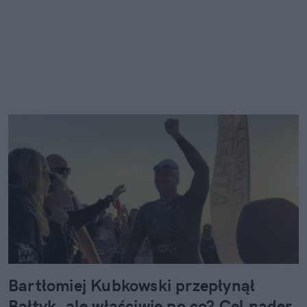
Bartłomiej Kubkowski przepłynął
Bałtyk, ale właściwie po co? Cel nader