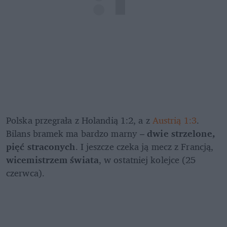
Polska przegrała z Holandią 1:2, a z 
Austrią 1:3
. 
Bilans bramek ma bardzo marny – 
dwie strzelone, 
pięć straconych
. I jeszcze czeka ją mecz z Francją, 
wicemistrzem świata
, w ostatniej kolejce (25 
czerwca). 