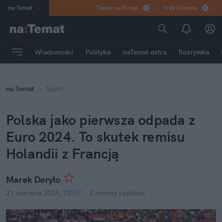
na
:
Temat
Twoje na:Temat
Tryb Ciemny
INN
:
Poland
ASZ
:
dziennik
Wiadomości
Polityka
naTemat extra
Rozrywka
mama
:
DU
dad
:
HERO
na
:
Temat
Sport
Rozrywka
Polska jako pierwsza odpada z 
Euro 2024. To skutek remisu 
Holandii z Francją
Marek Deryło
21 czerwca 2024, 22:07
·
2 minuty
 czytania