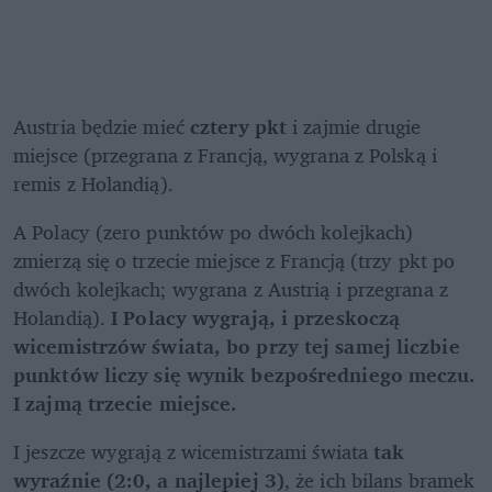
Austria będzie mieć 
cztery pkt
 i zajmie drugie 
miejsce (przegrana z Francją, wygrana z Polską i 
remis z Holandią).
A Polacy (zero punktów po dwóch kolejkach) 
zmierzą się o trzecie miejsce z Francją (trzy pkt po 
dwóch kolejkach; wygrana z Austrią i przegrana z 
Holandią). 
I Polacy wygrają, i przeskoczą 
wicemistrzów świata, bo przy tej samej liczbie 
punktów liczy się wynik bezpośredniego meczu. 
I zajmą trzecie miejsce.
I jeszcze wygrają z wicemistrzami świata 
tak 
wyraźnie (2:0, a najlepiej 3)
, że ich bilans bramek 