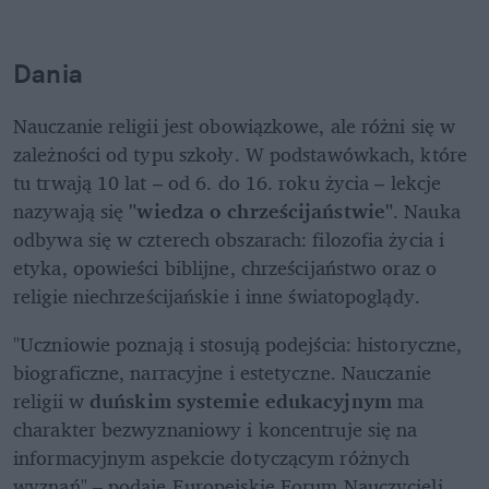
Dania
Nauczanie religii jest obowiązkowe, ale różni się w 
zależności od typu szkoły. W podstawówkach, które 
tu trwają 10 lat – od 6. do 16. roku życia – lekcje 
nazywają się 
"wiedza o chrześcijaństwie"
. Nauka 
odbywa się w czterech obszarach: filozofia życia i 
etyka, opowieści biblijne, chrześcijaństwo oraz o 
religie niechrześcijańskie i inne światopoglądy. 
"Uczniowie poznają i stosują podejścia: historyczne, 
biograficzne, narracyjne i estetyczne. Nauczanie 
religii w 
duńskim systemie edukacyjnym
 ma 
charakter bezwyznaniowy i koncentruje się na 
informacyjnym aspekcie dotyczącym różnych 
wyznań" – podaje Europejskie Forum Nauczycieli 