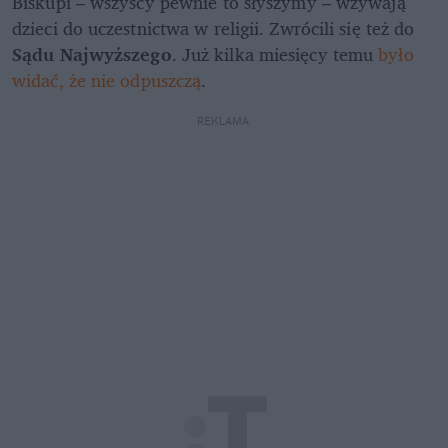
Biskupi – wszyscy pewnie to słyszymy – wzywają 
dzieci do uczestnictwa w religii. Zwrócili się też do 
Sądu Najwyższego
. Już kilka miesięcy temu 
było 
widać, że nie odpuszczą
.
REKLAMA 