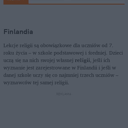
Finlandia
Lekcje religii są obowiązkowe dla uczniów od 7. 
roku życia – w szkole podstawowej i średniej. Dzieci 
uczą się na nich swojej własnej 
religii
, jeśli ich 
wyznanie jest zarejestrowane w Finlandii i jeśli w 
danej szkole uczy się co najmniej trzech uczniów –
wyznawców tej samej religii.
REKLAMA 