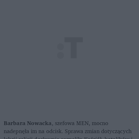
Barbara Nowacka
, szefowa MEN, mocno 
nadepnęła im na odcisk. Sprawa zmian dotyczących 
lekcji religii dosłownie rozpaliła Kościół, katolików i 