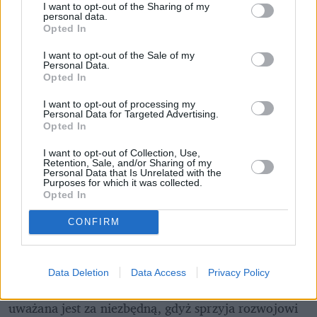
I want to opt-out of the Sharing of my
personal data.
Opted In
Domowy obiad od podstaw bez stania 
I want to opt-out of the Sale of my
godzinami w kuchni? Sprawdziłam, 
Personal Data.
czy to możliwe
Opted In
I want to opt-out of processing my
Personal Data for Targeted Advertising.
Opted In
A co jeśli uczeń jest niewierzący? Może uczestniczyć 
w lekcjach "Life Perspective Studies", które obejmują 
I want to opt-out of Collection, Use,
Retention, Sale, and/or Sharing of my
etykę
, studia światopoglądowe i religię 
Personal Data that Is Unrelated with the
Purposes for which it was collected.
porównawczą. 
Opted In
Nauczanie religii
 nie ma w Finlandii charakteru 
CONFIRM
wyznaniowego, ale – jak czytam – chodzi o szacunek 
dla pochodzenia dziecka. 
Data Deletion
Data Access
Privacy Policy
"
Religia jako przedmiot obowiązkowy
 nadal 
uważana jest za niezbędną, gdyż sprzyja rozwojowi 