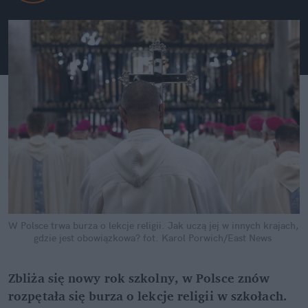
W Polsce trwa burza o lekcje religii. Jak uczą jej w innych krajach, 
gdzie jest obowiązkowa?
fot. Karol Porwich/East News
Zbliża się nowy rok szkolny, w Polsce znów 
rozpętała się burza o lekcje religii w szkołach. 