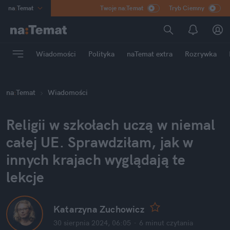
na
:
Temat
Twoje na:Temat
Tryb Ciemny
INN
:
Poland
ASZ
:
dziennik
Wiadomości
Polityka
naTemat extra
Rozrywka
mama
:
DU
dad
:
HERO
na
:
Temat
Wiadomości
Rozrywka
Religii w szkołach uczą w niemal 
całej UE. Sprawdziłam, jak w 
innych krajach wyglądają te 
lekcje
Katarzyna Zuchowicz
30 sierpnia 2024, 06:05
·
6 minut
 czytania