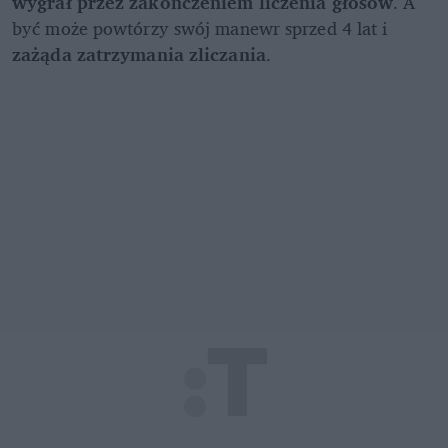
wygrał przez zakończeniem liczenia głosów
. A 
być może powtórzy swój manewr sprzed 4 lat i 
zażąda zatrzymania zliczania
.