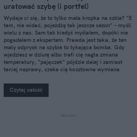
uratować szybę (i portfel)
Wydaje ci się, że to tylko mała kropka na szkle? "E
tam, nie widać, pojeżdżę tak jeszcze sezon" – myśli
wielu z nas. Sam tak kiedyś myślałem, dopóki nie
pogadałem z ekspertem. Prawda jest taka, że ten
mały odprysk na szybie to tykająca bomba. Gdy
wjedziesz w dziurę albo trafi cię nagła zmiana
temperatury, "pajączek" pójdzie dalej i zamiast
taniej naprawy, czeka cię kosztowna wymiana
szyby. Wybrałem się do serwisu Autoglass®, żeby
na własne oczy zobaczyć, jak profesjonaliści radzą
Czytaj całość
sobie z takimi uszkodzeniami.
REKLAMA