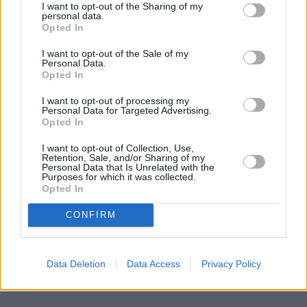
I want to opt-out of the Sharing of my
personal data.
Na przykład w Wisconsin mieszkańcy słabo 
Opted In
zaludnionych obszarów wiejskich na ogół popierają 
Trumpa. Ale one jako pierwsze ogłoszą swoje 
I want to opt-out of the Sale of my
Personal Data.
wyniki. Z kolei bastiony Demokratów, takie jak 
Opted In
miasto Milwaukee, wolniej zliczają głosy. To sprawi, 
I want to opt-out of processing my
że na początku wyborczego wieczoru Wisconsin 
Personal Data for Targeted Advertising.
Opted In
będzie czerwone, potem sytuacja może się 
diametralnie zmienić.
I want to opt-out of Collection, Use,
Retention, Sale, and/or Sharing of my
Personal Data that Is Unrelated with the
REKLAMA 
Purposes for which it was collected.
Opted In
CONFIRM
Data Deletion
Data Access
Privacy Policy