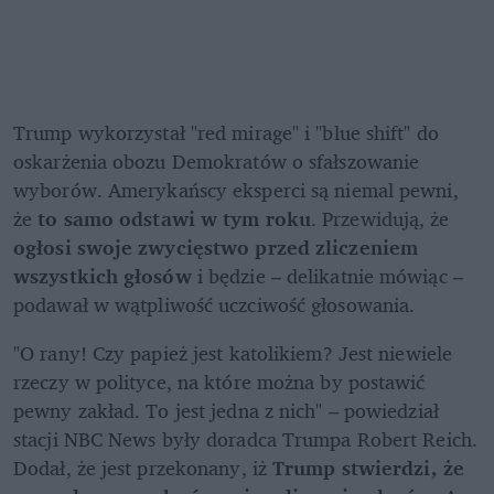
Trump wykorzystał "red mirage" i "blue shift" do 
oskarżenia obozu Demokratów o sfałszowanie 
wyborów. Amerykańscy eksperci są niemal pewni, 
że 
to samo odstawi w tym roku
. Przewidują, że 
ogłosi swoje zwycięstwo przed zliczeniem 
wszystkich głosów 
i będzie – delikatnie mówiąc – 
podawał w wątpliwość uczciwość głosowania.
"O rany! Czy papież jest katolikiem? Jest niewiele 
rzeczy w polityce, na które można by postawić 
pewny zakład. To jest jedna z nich" – powiedział 
stacji NBC News były doradca Trumpa Robert Reich. 
Dodał, że jest przekonany, iż 
Trump stwierdzi, że 