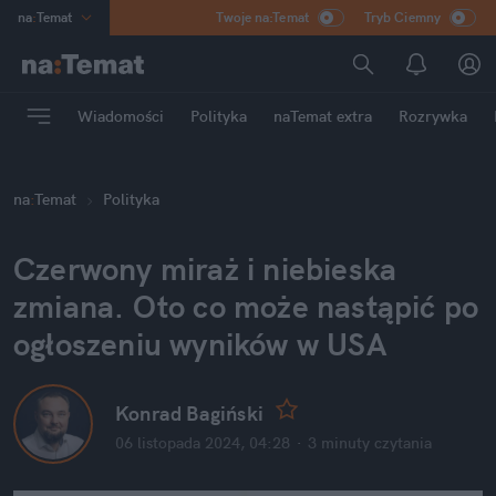
na
:
Temat
Twoje na:Temat
Tryb Ciemny
INN
:
Poland
ASZ
:
dziennik
Wiadomości
Polityka
naTemat extra
Rozrywka
mama
:
DU
dad
:
HERO
na
:
Temat
Polityka
Rozrywka
Czerwony miraż i niebieska 
zmiana. Oto co może nastąpić po 
ogłoszeniu wyników w USA
Konrad Bagiński
06 listopada 2024, 04:28
·
3 minuty
 czytania