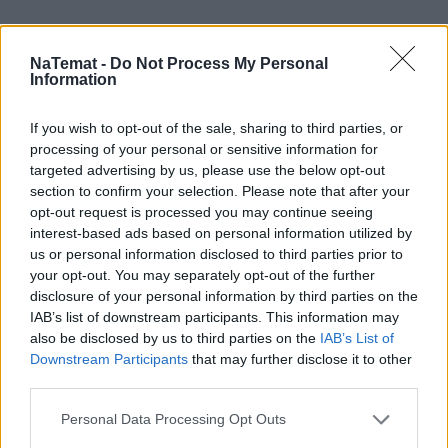
NaTemat -
Do Not Process My Personal
Information
If you wish to opt-out of the sale, sharing to third parties, or
Łupiemy carski beton!  Drytooling 
processing of your personal or sensitive information for
pod Warszawą (Janówek Pierwszy) | 
targeted advertising by us, please use the below opt-out
kierunek:GÓRY #4
section to confirm your selection. Please note that after your
opt-out request is processed you may continue seeing
interest-based ads based on personal information utilized by
us or personal information disclosed to third parties prior to
Miraż i przesunięcie działają w obie 
your opt-out. You may separately opt-out of the further
disclosure of your personal information by third parties on the
strony
IAB’s list of downstream participants. This information may
also be disclosed by us to third parties on the
IAB’s List of
Eksperci twierdzą, że podczas obecnych wyborów 
Downstream Participants
that may further disclose it to other
"red mirage" i "blue shift" mogą się powtórzyć, 
third parties.
szczególnie w 
Pensylwanii
, 
Michigan 
i 
Wisconsin
. 
Personal Data Processing Opt Outs
Jak to działa w praktyce?