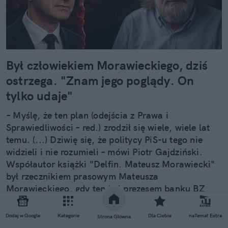
Był człowiekiem Morawieckiego, dziś
ostrzega. "Znam jego poglądy. On
tylko udaje"
– Myślę, że ten plan (odejścia z Prawa i
Sprawiedliwości – red.) zrodził się wiele, wiele lat
temu. (...) Dziwię się, że politycy PiS-u tego nie
widzieli i nie rozumieli – mówi Piotr Gajdziński.
Współautor książki "Delfin. Mateusz Morawiecki"
był rzecznikiem prasowym Mateusza
Morawieckiego, gdy ten był prezesem banku BZ
WBK. W Rozmowie naTemat prowadzonej przez
Annę Dryjańską Gajdziński wymienia 3
Dodaj w Google
Kategorie
Dla Ciebie
naTemat Extra
Strona Główna
niedoceniane atuty byłego premiera, którymi może