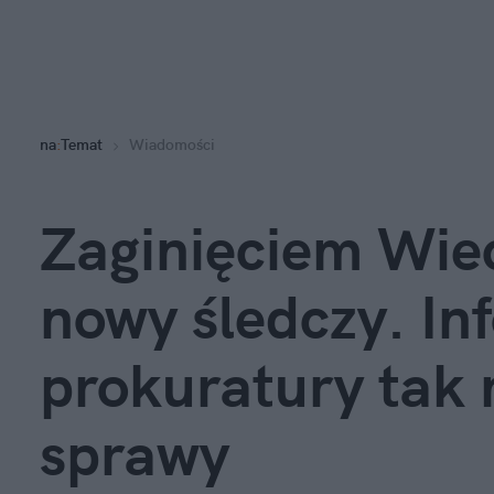
na
:
Temat
Wiadomości
Zaginięciem Wiecz
nowy śledczy. Inf
prokuratury tak m
sprawy