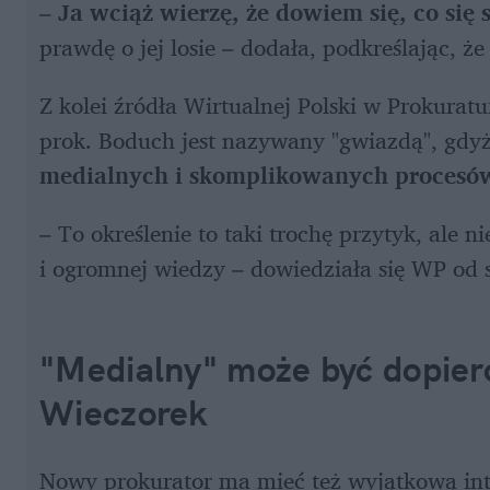
– 
Ja wciąż wierzę, że dowiem się, co się 
prawdę o jej losie – dodała, podkreślając, ż
Z kolei źródła Wirtualnej Polski w Prokurat
prok. Boduch jest nazywany "gwiazdą", gdy
medialnych i skomplikowanych procesów
– To określenie to taki trochę przytyk, ale n
i ogromnej wiedzy – dowiedziała się WP od
"Medialny" może być dopiero
Wieczorek
Nowy prokurator ma mieć też wyjątkową intui