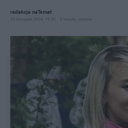
redakcja naTemat
20 listopada 2024, 19:29
·
2 minuty
 czytania