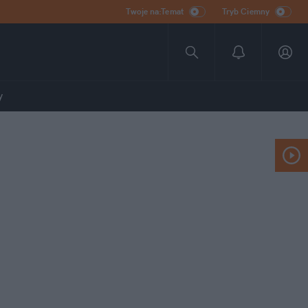
Twoje na:Temat
Tryb Ciemny
y