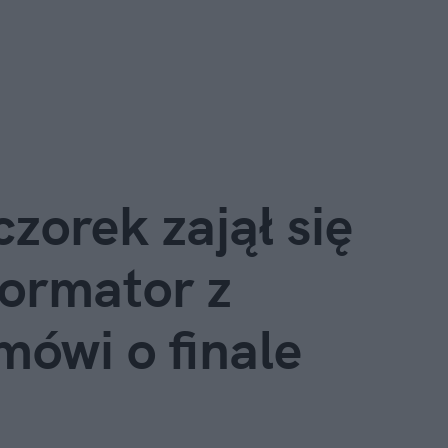
orek zajął się 
ormator z 
ówi o finale 