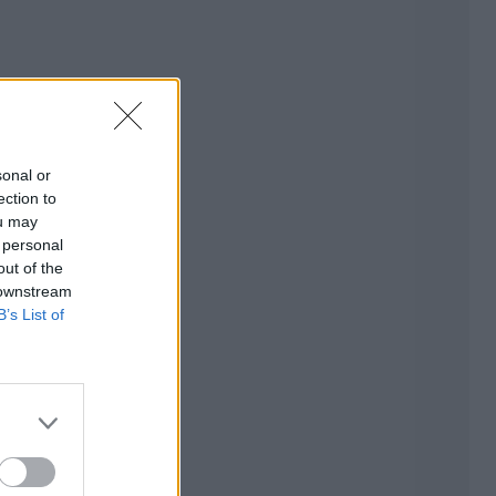
sonal or
ection to
ou may
 personal
out of the
 downstream
B’s List of