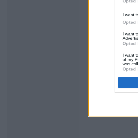
Opted 
I want t
Opted 
I want 
Advertis
Opted 
I want t
of my P
was col
Opted 