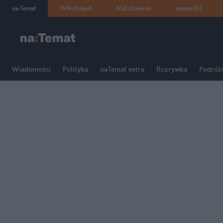
na
:
Temat
INN
:
Poland
ASZ
:
dziennik
mama
:
DU
Wiadomości
Polityka
naTemat extra
Rozrywka
Podróż