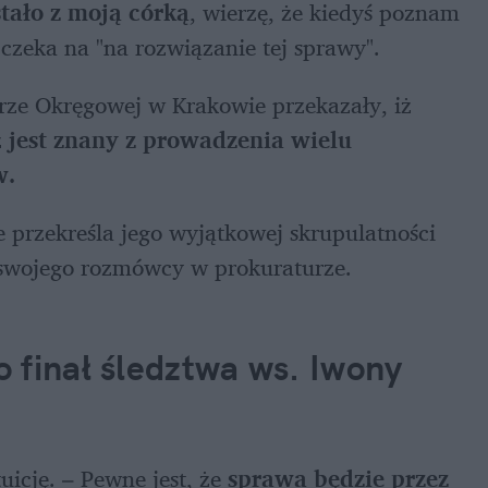
stało z moją córką
, wierzę, że kiedyś poznam 
e czeka na "na rozwiązanie tej sprawy".
urze Okręgowej w Krakowie przekazały, iż 
ż
 jest znany z prowadzenia wielu 
. 
ie przekreśla jego wyjątkowej skrupulatności 
 swojego rozmówcy w prokuraturze. 
 finał śledztwa ws. Iwony 
cję. – Pewne jest, że 
sprawa będzie przez 