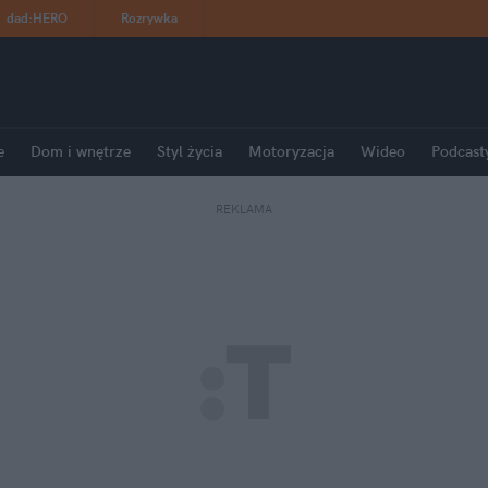
dad
:
HERO
Rozrywka
e
Dom i wnętrze
Styl życia
Motoryzacja
Wideo
Podcast
REKLAMA