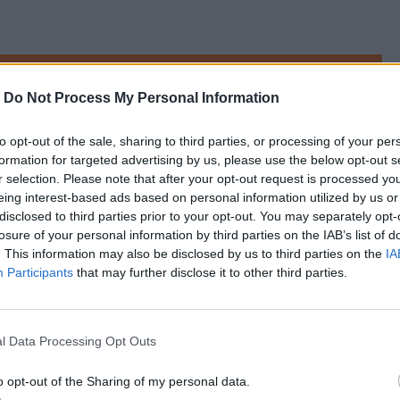
referowane medium w Google
-
Do Not Process My Personal Information
to opt-out of the sale, sharing to third parties, or processing of your per
nowy śledczy 
formation for targeted advertising by us, please use the below opt-out s
r selection. Please note that after your opt-out request is processed y
eing interest-based ads based on personal information utilized by us or
ura Krajowa
 dokonała 
zmian w śledztwie 
disclosed to third parties prior to your opt-out. You may separately opt-
losure of your personal information by third parties on the IAB’s list of
 jest aktualnie pan 
prokurator Tomasz 
. This information may also be disclosed by us to third parties on the
IA
ok. Katarzyna Calów-Jaszewska z Prokuratury 
Participants
that may further disclose it to other third parties.
 że nie ma "zgody na przekazywanie informacji 
l Data Processing Opt Outs
o opt-out of the Sharing of my personal data.