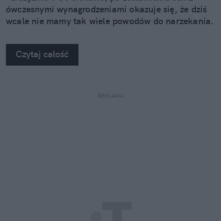
ówczesnymi wynagrodzeniami okazuje się, że dziś
wcale nie mamy tak wiele powodów do narzekania.
Co nie znaczy oczywiście, że nie jest źle.
Czytaj całość
REKLAMA