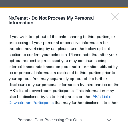
ZUS będzie mógł nam potrącić prawie 
1000 zł. Zmiany limitów przyjdą w 
NaTemat -
Do Not Process My Personal
Information
marcu
If you wish to opt-out of the sale, sharing to third parties, or
Tej ulgi już nie odliczymy od podatku. 
processing of your personal or sensitive information for
Ważna zmiana w PIT dla sporej grupy 
targeted advertising by us, please use the below opt-out
Polaków
section to confirm your selection. Please note that after your
opt-out request is processed you may continue seeing
Nowy dodatek na dziecko. Wnioski 
interest-based ads based on personal information utilized by
można składać od 1 marca
us or personal information disclosed to third parties prior to
your opt-out. You may separately opt-out of the further
disclosure of your personal information by third parties on the
IAB’s list of downstream participants. This information may
Oto czy warto brać "papierek" z 
also be disclosed by us to third parties on the
IAB’s List of
potwierdzeniem. W tych sytuacjach 
Downstream Participants
that may further disclose it to other
możemy zapłacić podwójnie
third parties.
Ten podatek będzie ciosem dla 
Personal Data Processing Opt Outs
właścicieli mieszkań i domów. Nawet 