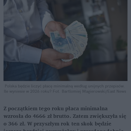
Polska będzie liczyć płacę minimalną według unijnych przepisów. 
Ile wyniesie w 2026 roku?
Fot. Bartlomiej Magierowski/East News
Z początkiem tego roku płaca minimalna 
wzrosła do 4666 zł brutto. Zatem zwiększyła się 
o 366 zł. W przyszłym rok ten skok będzie 
jeszcze bardziej zauważalny i prawdopodobnie 