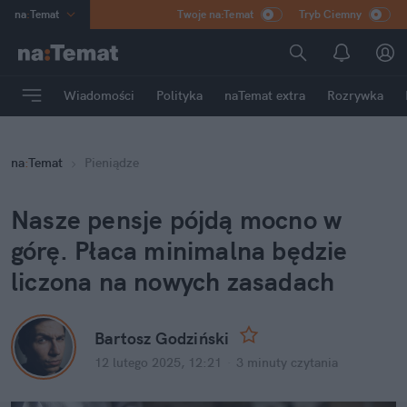
na
:
Temat
Twoje na:Temat
Tryb Ciemny
INN
:
Poland
ASZ
:
dziennik
Wiadomości
Polityka
naTemat extra
Rozrywka
mama
:
DU
dad
:
HERO
na
:
Temat
Pieniądze
Rozrywka
Nasze pensje pójdą mocno w 
górę. Płaca minimalna będzie 
liczona na nowych zasadach
Bartosz Godziński
12 lutego 2025, 12:21
·
3 minuty
 czytania