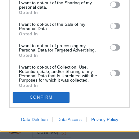
I want to opt-out of the Sharing of my
10 tysięcy złotych rocznie
personal data.
Opted In
I want to opt-out of the Sale of my
Personal Data.
Nie przegap żadnej ważnej wiadomości i
Opted In
obserwuj nas w Google News!
I want to opt-out of processing my
Personal Data for Targeted Advertising.
Więcej:
Opted In
Praca
Unia Europejska
Polska
I want to opt-out of Collection, Use,
Retention, Sale, and/or Sharing of my
Personal Data that Is Unrelated with the
Purposes for which it was collected.
Opted In
CONFIRM
Bartosz Godziński
Data Deletion
Data Access
Privacy Policy
Obserwuj