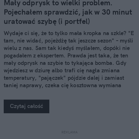
Mały odprysk to wielki problem.
Pojechałem sprawdzić, jak w 30 minut
uratować szybę (i portfel)
Wydaje ci się, że to tylko mała kropka na szkle? "E
tam, nie widać, pojeżdżę tak jeszcze sezon" – myśli
wielu z nas. Sam tak kiedyś myślałem, dopóki nie
pogadałem z ekspertem. Prawda jest taka, że ten
mały odprysk na szybie to tykająca bomba. Gdy
wjedziesz w dziurę albo trafi cię nagła zmiana
temperatury, "pajączek" pójdzie dalej i zamiast
taniej naprawy, czeka cię kosztowna wymiana
szyby. Wybrałem się do serwisu Autoglass®, żeby
na własne oczy zobaczyć, jak profesjonaliści radzą
Czytaj całość
sobie z takimi uszkodzeniami.
REKLAMA