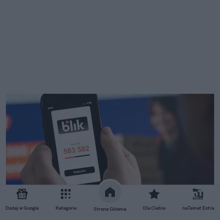
Dodaj w Google
Kategorie
Dla Ciebie
naTemat Extra
Strona Główna
BLIK zablokuje część płatności 1