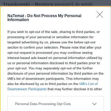
Trzaskowski – Mentzen
 zauważył, że wtedy 
kandydat KO musiałby zrobić "coś więcej". – Też 
będzie faworytem, ale druga tura kosztowałaby go 
NaTemat -
Do Not Process My Personal
Information
więcej wysiłku, to znaczy, że trzeba by 
przemodelować kampanię i wzmocnić negatywny 
If you wish to opt-out of the sale, sharing to third parties, or
przekaz, który pojawia się w kampanii każdego 
processing of your personal or sensitive information for
kandydata – przewiduje.
targeted advertising by us, please use the below opt-out
section to confirm your selection. Please note that after your
opt-out request is processed you may continue seeing
interest-based ads based on personal information utilized by
us or personal information disclosed to third parties prior to
your opt-out. You may separately opt-out of the further
disclosure of your personal information by third parties on the
IAB’s list of downstream participants. This information may
also be disclosed by us to third parties on the
IAB’s List of
Być może sztab Trzaskowskiego będzie 
Downstream Participants
that may further disclose it to other
musiał nagłaśniać różne wypowiedzi 
third parties.
Mentzena, żeby podważać jego 
Personal Data Processing Opt Outs
wiarygodność. 