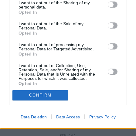
I want to opt-out of the Sharing of my
Prof. Rafał Chwedoruk
personal data.
Opted In
I want to opt-out of the Sale of my
Personal Data.
Opted In
I want to opt-out of processing my
Personal Data for Targeted Advertising.
A co w przypadku ewentualnej bezpośredniej debaty 
Opted In
przed drugą turą wyborów? Prof. Chwedoruk 
I want to opt-out of Collection, Use,
twierdzi, że dzisiaj przeceniamy już ich rolę. – 
Retention, Sale, and/or Sharing of my
Ostatnie debaty, które miały znaczenie w polskiej 
Personal Data that Is Unrelated with the
Purposes for which it was collected.
polityce, to były starcia 
Aleksandra 
Opted In
Kwaśniewskiego
 z 
Lechem  Wałęsą
, kiedy 
CONFIRM
Kwaśniewski rozniósł w proch Wałęsę. Debaty 
Lecha Kaczyńskiego
 z 
Donaldem Tuskiem
 też nie 
zmieniały aż tak wiele, bo każdy z nich, a 
Data Deletion
Data Access
Privacy Policy
szczególnie Tusk, był dobrze przygotowany – ocenia.
REKLAMA 