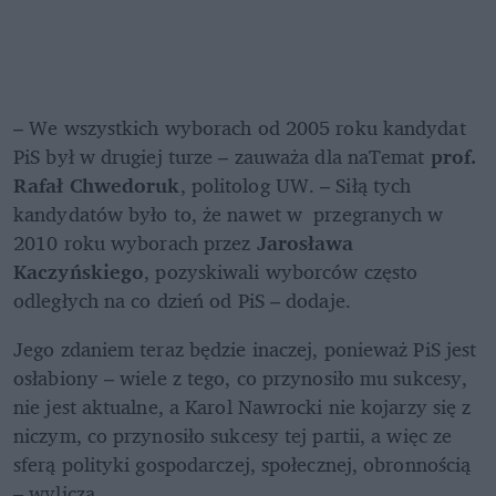
– We wszystkich wyborach od 2005 roku kandydat 
PiS był w drugiej turze – zauważa dla naTemat 
prof. 
Rafał Chwedoruk
, politolog UW. – Siłą tych 
kandydatów było to, że nawet w  przegranych w 
2010 roku wyborach przez 
Jarosława 
Kaczyńskiego
, pozyskiwali wyborców często 
odległych na co dzień od PiS – dodaje.
Jego zdaniem teraz będzie inaczej, ponieważ PiS jest 
osłabiony – wiele z tego, co przynosiło mu sukcesy, 
nie jest aktualne, a Karol Nawrocki nie kojarzy się z 
niczym, co przynosiło sukcesy tej partii, a więc ze 
sferą polityki gospodarczej, społecznej, obronnością 
– wylicza.