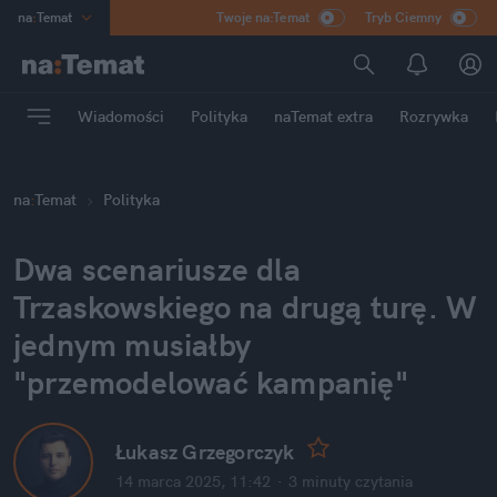
na
:
Temat
Twoje na:Temat
Tryb Ciemny
INN
:
Poland
ASZ
:
dziennik
Wiadomości
Polityka
naTemat extra
Rozrywka
mama
:
DU
dad
:
HERO
na
:
Temat
Polityka
Rozrywka
Dwa scenariusze dla 
Trzaskowskiego na drugą turę. W 
jednym musiałby 
"przemodelować kampanię"
Łukasz Grzegorczyk
14 marca 2025, 11:42
·
3 minuty
 czytania