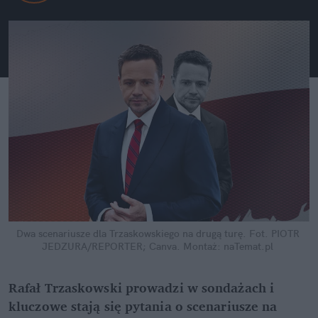
Dwa scenariusze dla Trzaskowskiego na drugą turę.
Fot. PIOTR 
JEDZURA/REPORTER; Canva. Montaż: naTemat.pl
Rafał Trzaskowski prowadzi w sondażach i 
kluczowe stają się pytania o scenariusze na 