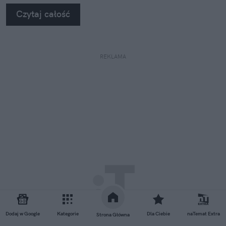
Czytaj całość
REKLAMA
Dodaj w Google
Kategorie
Dla Ciebie
naTemat Extra
Strona Główna