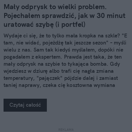
Mały odprysk to wielki problem.
Pojechałem sprawdzić, jak w 30 minut
uratować szybę (i portfel)
Wydaje ci się, że to tylko mała kropka na szkle? "E
tam, nie widać, pojeżdżę tak jeszcze sezon" – myśli
wielu z nas. Sam tak kiedyś myślałem, dopóki nie
pogadałem z ekspertem. Prawda jest taka, że ten
mały odprysk na szybie to tykająca bomba. Gdy
wjedziesz w dziurę albo trafi cię nagła zmiana
temperatury, "pajączek" pójdzie dalej i zamiast
taniej naprawy, czeka cię kosztowna wymiana
szyby. Wybrałem się do serwisu Autoglass®, żeby
na własne oczy zobaczyć, jak profesjonaliści radzą
Czytaj całość
sobie z takimi uszkodzeniami.
REKLAMA