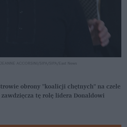
 JEANNE ACCORSINI/SIPA/SIPA/East News
trowie obrony "koalicji chętnych" na czele 
 zawdzięcza tę rolę lidera Donaldowi 