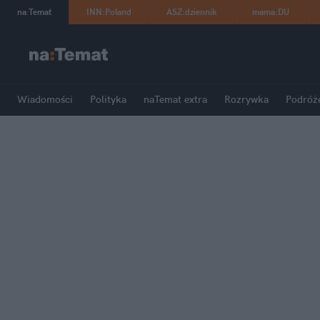
na
:
Temat
INN
:
Poland
ASZ
:
dziennik
mama
:
DU
Wiadomości
Polityka
naTemat extra
Rozrywka
Podróż