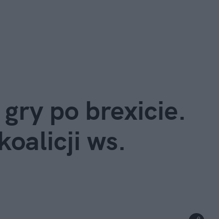
ry po brexicie. 
oalicji ws. 