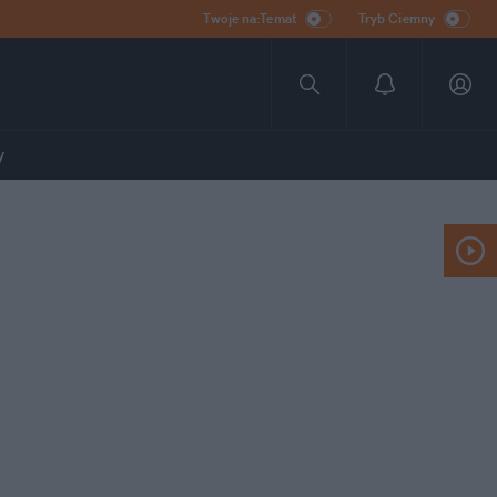
Twoje na:Temat
Tryb Ciemny
y