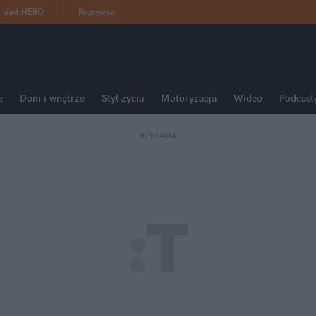
dad
:
HERO
Rozrywka
e
Dom i wnętrze
Styl życia
Motoryzacja
Wideo
Podcast
REKLAMA