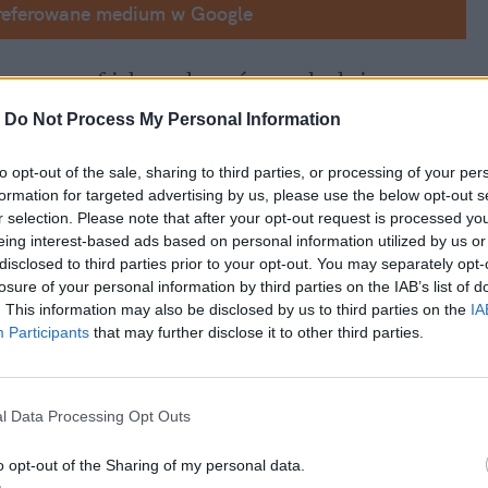
referowane medium w Google
awna: szef ich rządu znów znalazł się w 
ta Francji Emmanuela Macrona i 
-
Do Not Process My Personal Information
przewodniczącej Komisji Europejskiej Ursuli von der Leyen – to właśnie brytyjski premier 
to opt-out of the sale, sharing to third parties, or processing of your per
licji chętnych
, która obiecała Ukrainie 
formation for targeted advertising by us, please use the below opt-out s
 broni. "Osiągnęliśmy punkt zwrotny w 
r selection. Please note that after your opt-out request is processed y
eing interest-based ads based on personal information utilized by us or
disclosed to third parties prior to your opt-out. You may separately opt-
losure of your personal information by third parties on the IAB’s list of
. This information may also be disclosed by us to third parties on the
IA
Participants
that may further disclose it to other third parties.
l Data Processing Opt Outs
o opt-out of the Sharing of my personal data.