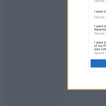
Opted 
I want t
Opted 
I want 
Advertis
Opted 
I want t
of my P
was col
Opted 