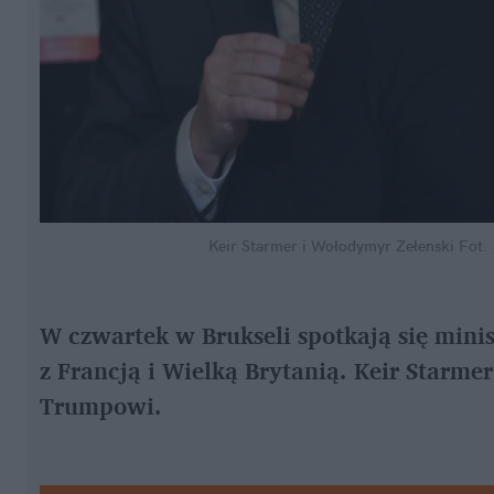
Keir Starmer i Wołodymyr Zełenski
Fot.
W czwartek w Brukseli spotkają się minis
z Francją i Wielką Brytanią. Keir Starmer
Trumpowi.