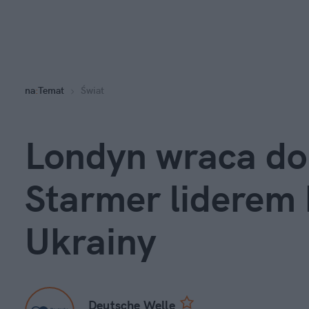
na
:
Temat
Świat
Londyn wraca do g
Starmer liderem k
Ukrainy
Deutsche Welle