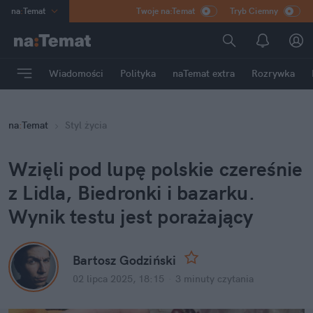
na
:
Temat
Twoje na:Temat
Tryb Ciemny
INN
:
Poland
ASZ
:
dziennik
Wiadomości
Polityka
naTemat extra
Rozrywka
mama
:
DU
dad
:
HERO
na
:
Temat
Styl życia
Rozrywka
Wzięli pod lupę polskie czereśnie 
z Lidla, Biedronki i bazarku. 
Wynik testu jest porażający
Bartosz Godziński
02 lipca 2025, 18:15
·
3 minuty
 czytania