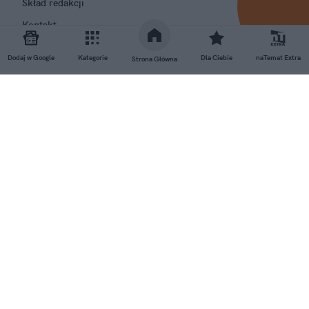
Skład redakcji
Kontakt
Rozrywka
Dodaj w Google
Kategorie
Dla Ciebie
naTemat Extra
Strona Główna
Newsroom
Regulamin
Prywatność
GRUPA NATEMAT