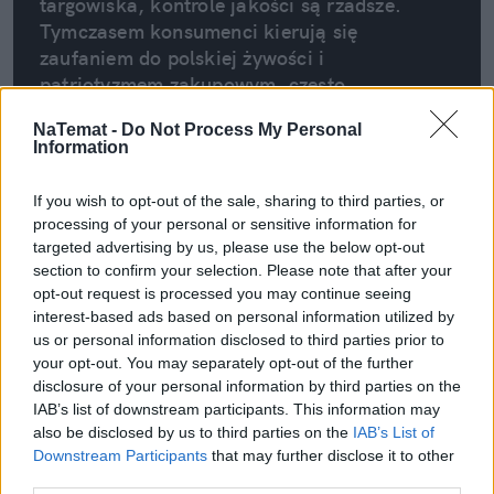
targowiska, kontrole jakości są rzadsze. 
Tymczasem konsumenci kierują się 
zaufaniem do polskiej żywości i 
patriotyzmem zakupowym, często 
nieświadomi, że w zamian mogą 
NaTemat -
Do Not Process My Personal
otrzymywać produkty gorszej jakości, a 
Information
nawet niespełniające norm.
If you wish to opt-out of the sale, sharing to third parties, or
Fundacja Pro-Test
processing of your personal or sensitive information for
targeted advertising by us, please use the below opt-out
section to confirm your selection. Please note that after your
opt-out request is processed you may continue seeing
interest-based ads based on personal information utilized by
us or personal information disclosed to third parties prior to
your opt-out. You may separately opt-out of the further
disclosure of your personal information by third parties on the
IAB’s list of downstream participants. This information may
also be disclosed by us to third parties on the
IAB’s List of
Downstream Participants
that may further disclose it to other
third parties.