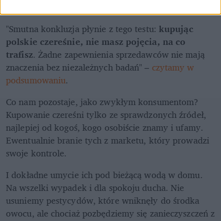
"Smutna konkluzja płynie z tego testu: 
kupując 
polskie czereśnie, nie masz pojęcia, na co 
trafisz
. Żadne zapewnienia sprzedawców nie mają 
znaczenia bez niezależnych badań" – 
czytamy w 
podsumowaniu
. 
Co nam pozostaje, jako zwykłym konsumentom? 
Kupowanie czereśni tylko ze sprawdzonych źródeł, 
najlepiej od kogoś, kogo osobiście znamy i ufamy. 
Ewentualnie branie tych z marketu, który prowadzi 
swoje kontrole. 
I dokładne umycie ich pod bieżącą wodą w domu. 
Na wszelki wypadek i dla spokoju ducha. Nie 
usuniemy pestycydów, które wniknęły do środka 
owocu, ale chociaż pozbędziemy się zanieczyszczeń z 