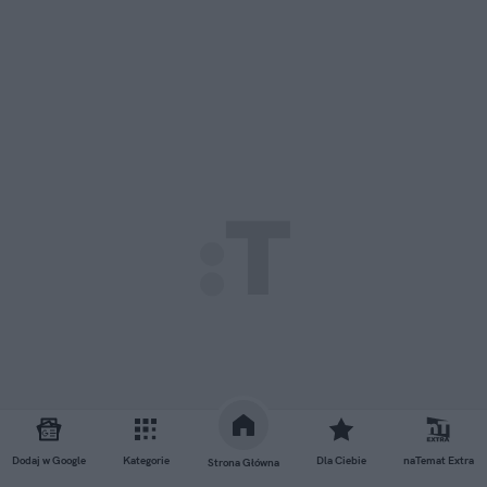
Dodaj w Google
Kategorie
Dla Ciebie
naTemat Extra
Strona Główna