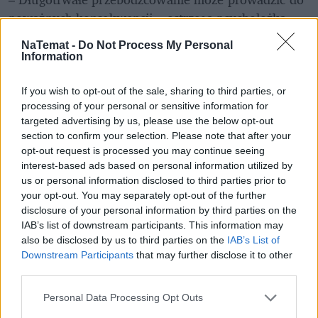
poważnych konsekwencji – ostrzega psycholożka. – 
Na poziomie behawioralnym może to być 
NaTemat -
Do Not Process My Personal
rozdrażnienie, impulsywność, a nawet agresja, która 
Information
wcześniej nie była dla danej osoby typowa. Na 
poziomie poznawczym – tzw. 
mgła mózgowa
, 
If you wish to opt-out of the sale, sharing to third parties, or
trudności z koncentracją, zapominanie prostych 
processing of your personal or sensitive information for
targeted advertising by us, please use the below opt-out
rzeczy, a na emocjonalnym – rozregulowanie, 
section to confirm your selection. Please note that after your
płaczliwość, wybuchy złości. W skrajnych 
opt-out request is processed you may continue seeing
przypadkach mogą pojawić się nawet wspomniane 
interest-based ads based on personal information utilized by
zaburzenia lękowe lub depresyjne.
us or personal information disclosed to third parties prior to
your opt-out. You may separately opt-out of the further
disclosure of your personal information by third parties on the
Jak dodaje, przebodźcowanie społeczne, czyli 
IAB’s list of downstream participants. This information may
wynikające z nadmiaru relacji i oczekiwań, może 
also be disclosed by us to third parties on the
IAB’s List of
skutkować z kolei izolacją, wycofaniem, 
Downstream Participants
that may further disclose it to other
trudnościami w relacjach.
third parties.
Personal Data Processing Opt Outs
REKLAMA 