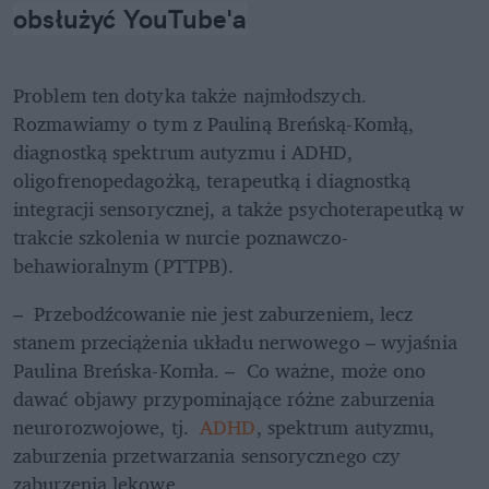
obsłużyć YouTube'a
Problem ten dotyka także najmłodszych. 
Rozmawiamy o tym z Pauliną Breńską-Komłą, 
diagnostką spektrum autyzmu i ADHD, 
oligofrenopedagożką, terapeutką i diagnostką 
integracji sensorycznej, a także psychoterapeutką w 
trakcie szkolenia w nurcie poznawczo-
behawioralnym (PTTPB).
–  Przebodźcowanie nie jest zaburzeniem, lecz 
stanem przeciążenia układu nerwowego – wyjaśnia 
Paulina Breńska-Komła. –  Co ważne, może ono 
dawać objawy przypominające różne zaburzenia 
neurorozwojowe, tj.  
ADHD
, spektrum autyzmu, 
zaburzenia przetwarzania sensorycznego czy 
zaburzenia lękowe.