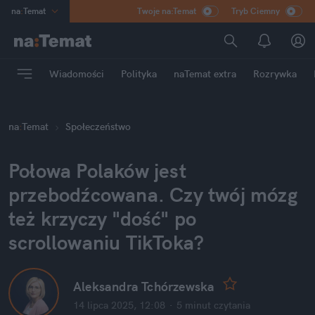
na
:
Temat
Twoje na:Temat
Tryb Ciemny
INN
:
Poland
ASZ
:
dziennik
Wiadomości
Polityka
naTemat extra
Rozrywka
mama
:
DU
dad
:
HERO
na
:
Temat
Społeczeństwo
Rozrywka
Połowa Polaków jest 
przebodźcowana. Czy twój mózg 
też krzyczy "dość" po 
scrollowaniu TikToka?
Aleksandra Tchórzewska
14 lipca 2025, 12:08
·
5 minut
 czytania