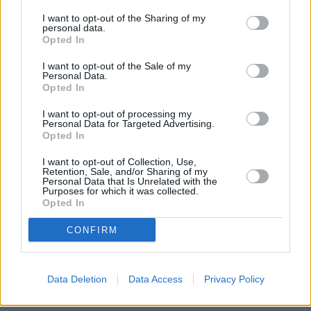
I want to opt-out of the Sharing of my
personal data.
Opted In
– Pierwszy raz za kadencji Donalda Trumpa 
I want to opt-out of the Sale of my
przyłączyła się do tego oświadczenia także 
Personal Data.
administracja Stanów Zjednoczonych. To duży 
Opted In
sukces polskiej dyplomacji – powiedział.
I want to opt-out of processing my
Personal Data for Targeted Advertising.
Opted In
Marcin Bosacki zapowiedział, że w najbliższych 
dniach w Brukseli zostaną ogłoszone 
efekty działań 
I want to opt-out of Collection, Use,
Retention, Sale, and/or Sharing of my
NATO
 w reakcji na naruszenie polskiej przestrzeni 
Personal Data that Is Unrelated with the
powietrznej. Dodał, że Unia Europejska 
Purposes for which it was collected.
Opted In
przygotowuje dziewiętnasty pakiet sankcji wobec 
Rosji.
CONFIRM
– One będą dotkliwe. Zawsze chcielibyśmy, żeby do 
tych pakietów przyłączali się nasi kuzyni zza 
Data Deletion
Data Access
Privacy Policy
Atlantyku, czyli Amerykanie – dodał.