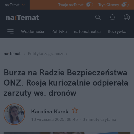
na
:
Temat
Twoje na:Temat
Tryb Ciemny
INN
:
Poland
ASZ
:
dziennik
Wiadomości
Polityka
naTemat extra
Rozrywka
mama
:
DU
dad
:
HERO
na
:
Temat
Polityka zagraniczna
Rozrywka
Burza na Radzie Bezpieczeństwa 
ONZ. Rosja kuriozalnie odpierała 
zarzuty ws. dronów
Karolina Kurek
13 września 2025, 08:45
·
3 minuty
 czytania