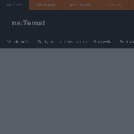
na
:
Temat
INN
:
Poland
ASZ
:
dziennik
mama
:
DU
Wiadomości
Polityka
naTemat extra
Rozrywka
Podróż