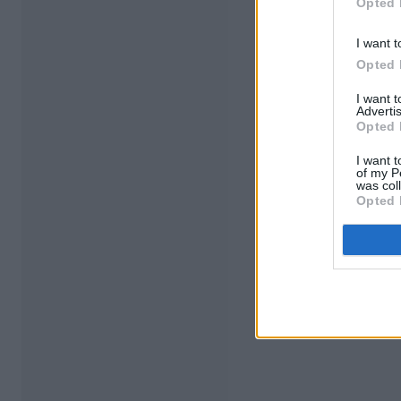
Opted 
I want t
Opted 
I want 
Advertis
Opted 
I want t
of my P
was col
Opted 