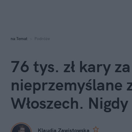
na
:
Temat
Podróże
76 tys. zł kary za
nieprzemyślane 
Włoszech. Nigdy 
Klaudia Zawistowska