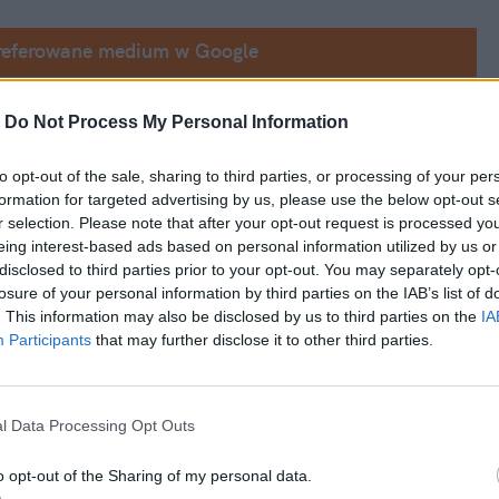
referowane medium w Google
krajów świata. Jednak na miejscu wiele osób 
-
Do Not Process My Personal Information
mają problem z utrzymaniem porządku na 
to opt-out of the sale, sharing to third parties, or processing of your per
 ułatwiają, ale i lokalsi nie słyną z 
formation for targeted advertising by us, please use the below opt-out s
. Władze powiedziały jednak dość. Na dobry 
r selection. Please note that after your opt-out request is processed y
eing interest-based ads based on personal information utilized by us or
w samochodów.
disclosed to third parties prior to your opt-out. You may separately opt-
losure of your personal information by third parties on the IAB’s list of
. This information may also be disclosed by us to third parties on the
IA
Participants
that may further disclose it to other third parties.
l Data Processing Opt Outs
o opt-out of the Sharing of my personal data.