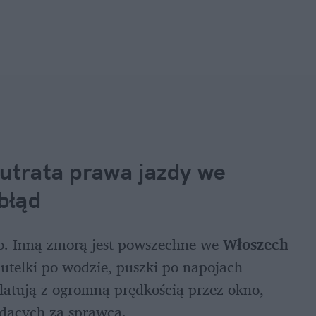
utrata prawa jazdy we 
błąd
o. Inną zmorą jest powszechne we 
Włoszech
telki po wodzie, puszki po napojach 
atują z ogromną prędkością przez okno, 
adących za sprawcą.