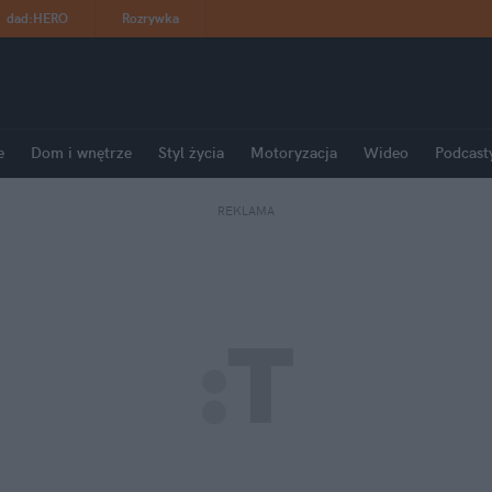
dad
:
HERO
Rozrywka
e
Dom i wnętrze
Styl życia
Motoryzacja
Wideo
Podcast
REKLAMA