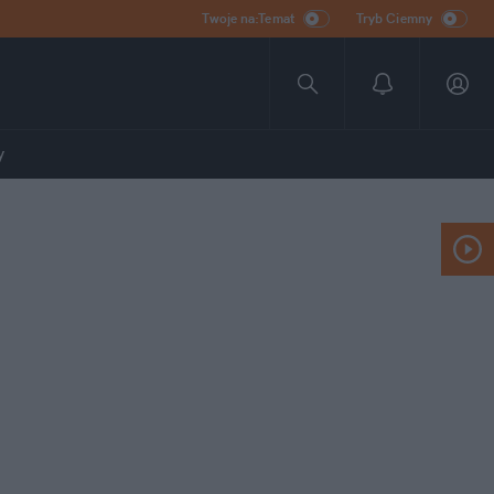
Twoje na:Temat
Tryb Ciemny
y