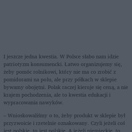
I jeszcze jedna kwestia. W Polsce słabo nam idzie 
patriotyzm konsumencki. Łatwo organizujemy się, 
żeby pomóc rolnikowi, który nie ma co zrobić z 
pomidorami na polu, ale przy półkach w sklepie 
bywamy obojętni. Polak raczej kieruje się ceną, a nie 
krajem pochodzenia, ale to kwestia edukacji i 
wypracowania nawyków.
– Wnioskowaliśmy o to, żeby produkt w sklepie był 
przyzwoicie i rzetelnie oznakowany. Czyli jeżeli coś 
jest polskie, to jest polskie. A jeżeli niemieckie, to 