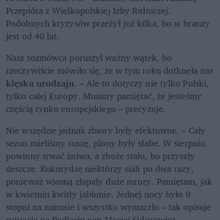
Przepióra z Wielkopolskiej Izby Rolniczej. 
Podobnych kryzysów przeżył już kilka, bo w branży 
jest od 40 lat. 
Nasz rozmówca poruszył ważny wątek, bo 
rzeczywiście mówiło się, że w tym roku dotknęła nas 
klęska urodzaju
. – Ale to dotyczy nie tylko Polski, 
tylko całej Europy. Musimy pamiętać, że jesteśmy 
częścią rynku europejskiego – precyzuje. 
Nie wszędzie jednak zbiory były efektowne. – Cały 
sezon mieliśmy suszę, plony były słabe. W sierpniu 
powinny trwać żniwa, a zboże stało, bo przyszły 
deszcze. Kukurydzę niektórzy siali po dwa razy, 
ponieważ wiosną złapały duże mrozy. Pamiętam, jak 
w kwietniu kwitły jabłonie. Jednej nocy było 9 
stopni na minusie i wszystko wymarzło – tak opisuje 
sytuację na Podlasiu pan Maciej Sidorowicz. 