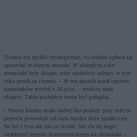
Trudno też myśleć strategicznie, co realnie opłaca się 
uprawiać w danym sezonie. W ubiegłym roku 
ziemniaki były drogie, więc niektórzy rolnicy w tym 
roku poszli za ciosem. – W ten sposób areał uprawy 
ziemniaków wzrósł o 20 proc. – wylicza nam 
ekspert. Takie podejście może być pułapką.
– Nawet bardzo mała nadwyżka podaży przy stałym 
popycie powoduje od razu bardzo duże spadki cen. 
No bo z tym nie ma co zrobić. Nie da się nagle 
zwiększyć popytu konsumenckiego na ziemniaki – 