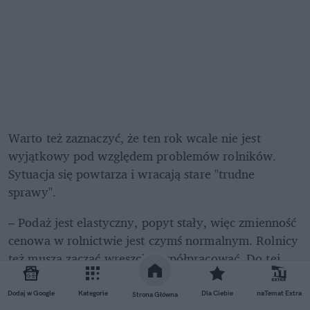
Warto też zaznaczyć, że ten rok wcale nie jest 
wyjątkowy pod względem problemów rolników. 
Sytuacja się powtarza i wracają stare "trudne 
sprawy". 
– Podaż jest elastyczny, popyt stały, więc zmienność 
cenowa w rolnictwie jest czymś normalnym. Rolnicy 
też muszą zacząć wreszcie współpracować. Do tej 
pory bardziej przeznaczali dotacje w zakup sprzętu, 
co też jest oczywiście ważne. Nie inwestowali jednak 
Dodaj w Google
Kategorie
Dla Ciebie
naTemat Extra
Strona Główna