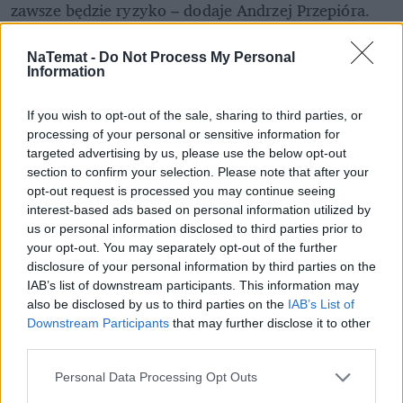
zawsze będzie ryzyko – dodaje Andrzej Przepióra. 
Czyli w skrócie, rolnik przed sezonem umawia się z 
NaTemat -
Do Not Process My Personal
dostawcą na słowo. A odpowiednie dokumenty 
Information
podpisują dopiero przy dostawie. Nie trzeba 
tłumaczyć, jak łatwo jest w takiej sytuacji zostać na 
If you wish to opt-out of the sale, sharing to third parties, or
processing of your personal or sensitive information for
lodzie, kiedy konkurencja na rynku tylko czeka na 
targeted advertising by us, please use the below opt-out
lepszą okazję. 
section to confirm your selection. Please note that after your
opt-out request is processed you may continue seeing
REKLAMA 
interest-based ads based on personal information utilized by
us or personal information disclosed to third parties prior to
your opt-out. You may separately opt-out of the further
disclosure of your personal information by third parties on the
IAB’s list of downstream participants. This information may
also be disclosed by us to third parties on the
IAB’s List of
Downstream Participants
that may further disclose it to other
third parties.
Personal Data Processing Opt Outs