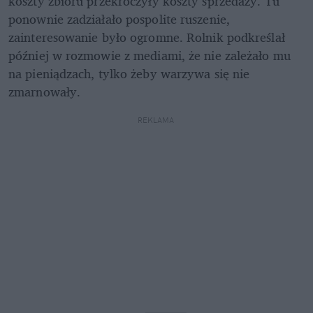
koszty zbioru przekroczyły koszty sprzedaży. Tu 
ponownie zadziałało pospolite ruszenie, 
zainteresowanie było ogromne. Rolnik podkreślał 
później w rozmowie z mediami, że nie zależało mu 
na pieniądzach, tylko żeby warzywa się nie 
zmarnowały.
REKLAMA 