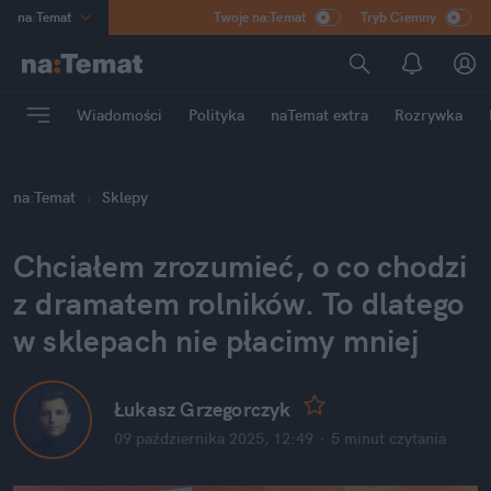
na
:
Temat
Twoje na:Temat
Tryb Ciemny
INN
:
Poland
ASZ
:
dziennik
Wiadomości
Polityka
naTemat extra
Rozrywka
mama
:
DU
dad
:
HERO
na
:
Temat
Sklepy
Rozrywka
Chciałem zrozumieć, o co chodzi 
z dramatem rolników. To dlatego 
w sklepach nie płacimy mniej
Łukasz Grzegorczyk
09 października 2025, 12:49
·
5 minut
 czytania