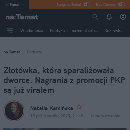
na
:
Temat
Twoje na:Temat
Tryb Ciemny
INN
:
Poland
ASZ
:
dziennik
Wiadomości
Polityka
naTemat extra
Rozrywka
mama
:
DU
dad
:
HERO
na
:
Temat
Podróże
Rozrywka
Złotówka, która sparaliżowała 
dworce. Nagrania z promocji PKP 
są już viralem
Natalia Kamińska
15 października 2025, 21:48
·
1 minuta
 czytania