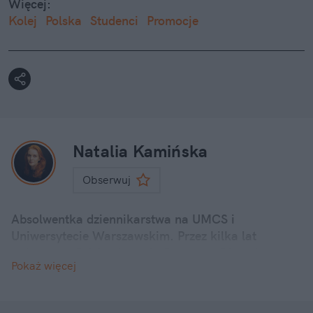
Więcej:
Kolej
Polska
Studenci
Promocje
Natalia Kamińska
Obserwuj
Absolwentka dziennikarstwa na UMCS i
Uniwersytecie Warszawskim. Przez kilka lat
związana z Polską Agencją Prasową. Obecnie
Pokaż więcej
reporterka newsowa w naTemat.pl.