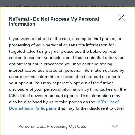
Tak jak zmienia się nasz styl życia, tak zmieniają
się smartfony chowane w naszych kieszeniach.
NaTemat -
Do Not Process My Personal
Rzecz w tym, że nie tylko ich parametry stają się
Information
coraz lepsze, a funkcje bardziej inteligentne.
Również ich kształt ulega metamorfozie, aby były
If you wish to opt-out of the sale, sharing to third parties, or
lżejsze, smuklejsze i elastyczniejsze w codziennej,
processing of your personal or sensitive information for
często wielozadaniowej obsłudze. Takim
targeted advertising by us, please use the below opt-out
lifestylowym podejściem wykazują się trzy nowe
section to confirm your selection. Please note that after your
urządzenia z rodziny Samsung Galaxy Z.
opt-out request is processed you may continue seeing
interest-based ads based on personal information utilized by
us or personal information disclosed to third parties prior to
Czytaj całość
your opt-out. You may separately opt-out of the further
disclosure of your personal information by third parties on the
IAB’s list of downstream participants. This information may
also be disclosed by us to third parties on the
IAB’s List of
REKLAMA
Downstream Participants
that may further disclose it to other
third parties.
Personal Data Processing Opt Outs