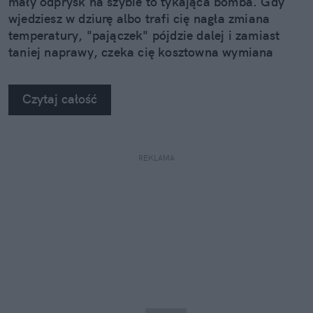
mały odprysk na szybie to tykająca bomba. Gdy
wjedziesz w dziurę albo trafi cię nagła zmiana
temperatury, "pajączek" pójdzie dalej i zamiast
taniej naprawy, czeka cię kosztowna wymiana
szyby. Wybrałem się do serwisu Autoglass®, żeby
na własne oczy zobaczyć, jak profesjonaliści radzą
Czytaj całość
sobie z takimi uszkodzeniami.
REKLAMA