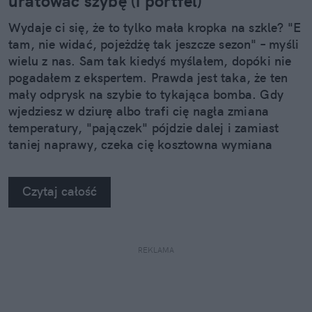
uratować szybę (i portfel)
Wydaje ci się, że to tylko mała kropka na szkle? "E
tam, nie widać, pojeżdżę tak jeszcze sezon" – myśli
wielu z nas. Sam tak kiedyś myślałem, dopóki nie
pogadałem z ekspertem. Prawda jest taka, że ten
mały odprysk na szybie to tykająca bomba. Gdy
wjedziesz w dziurę albo trafi cię nagła zmiana
temperatury, "pajączek" pójdzie dalej i zamiast
taniej naprawy, czeka cię kosztowna wymiana
szyby. Wybrałem się do serwisu Autoglass®, żeby
na własne oczy zobaczyć, jak profesjonaliści radzą
Czytaj całość
sobie z takimi uszkodzeniami.
REKLAMA