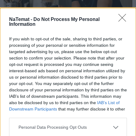
NaTemat -
Do Not Process My Personal
Orange znów na czele. Powody, dla
Information
których tyle osób przenosi do niego
If you wish to opt-out of the sale, sharing to third parties, or
numery
processing of your personal or sensitive information for
targeted advertising by us, please use the below opt-out
Ponad 360 000 numerów przeniesiono w II kwartale
section to confirm your selection. Please note that after your
2026 roku w sieciach mobilnych. Jak podaje UKE,
opt-out request is processed you may continue seeing
najwięcej użytkowników w ramach tej operacji
interest-based ads based on personal information utilized by
zyskał Orange. Pomarańczowy operator po raz
us or personal information disclosed to third parties prior to
kolejny znalazł się na pierwszym miejscu
your opt-out. You may separately opt-out of the further
disclosure of your personal information by third parties on the
zestawienia. Co sprawia, że staje się on pierwszym
IAB’s list of downstream participants. This information may
wyborem?
also be disclosed by us to third parties on the
IAB’s List of
Downstream Participants
that may further disclose it to other
third parties.
Czytaj całość
Personal Data Processing Opt Outs