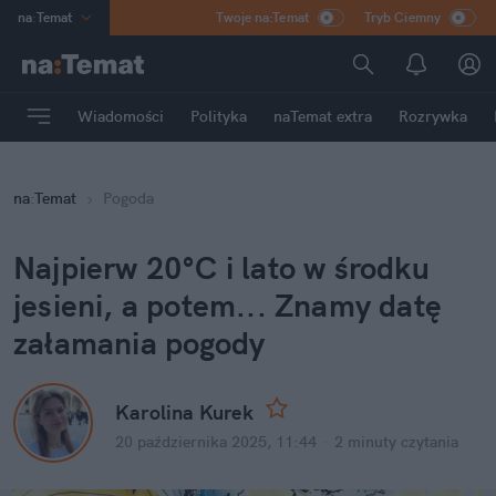
na
:
Temat
Twoje na:Temat
Tryb Ciemny
INN
:
Poland
ASZ
:
dziennik
Wiadomości
Polityka
naTemat extra
Rozrywka
mama
:
DU
dad
:
HERO
na
:
Temat
Pogoda
Rozrywka
Najpierw 20°C i lato w środku 
jesieni, a potem... Znamy datę 
załamania pogody
Karolina Kurek
20 października 2025, 11:44
·
2 minuty
 czytania