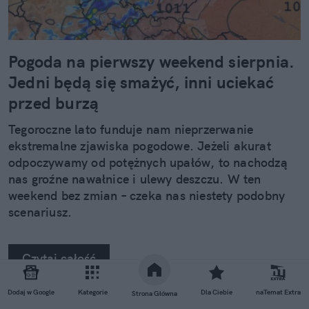
Pogoda na pierwszy weekend sierpnia.
Jedni będą się smażyć, inni uciekać
przed burzą
Tegoroczne lato funduje nam nieprzerwanie
ekstremalne zjawiska pogodowe. Jeżeli akurat
odpoczywamy od potężnych upałów, to nachodzą
nas groźne nawałnice i ulewy deszczu. W ten
weekend bez zmian – czeka nas niestety podobny
scenariusz.
Czytaj całość
Dodaj w Google
Kategorie
Dla Ciebie
naTemat Extra
Strona Główna