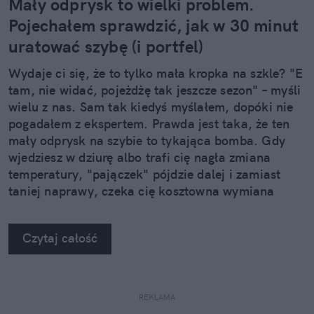
Mały odprysk to wielki problem.
Pojechałem sprawdzić, jak w 30 minut
uratować szybę (i portfel)
Wydaje ci się, że to tylko mała kropka na szkle? "E
tam, nie widać, pojeżdżę tak jeszcze sezon" – myśli
wielu z nas. Sam tak kiedyś myślałem, dopóki nie
pogadałem z ekspertem. Prawda jest taka, że ten
mały odprysk na szybie to tykająca bomba. Gdy
wjedziesz w dziurę albo trafi cię nagła zmiana
temperatury, "pajączek" pójdzie dalej i zamiast
taniej naprawy, czeka cię kosztowna wymiana
szyby. Wybrałem się do serwisu Autoglass®, żeby
na własne oczy zobaczyć, jak profesjonaliści radzą
Czytaj całość
sobie z takimi uszkodzeniami.
REKLAMA