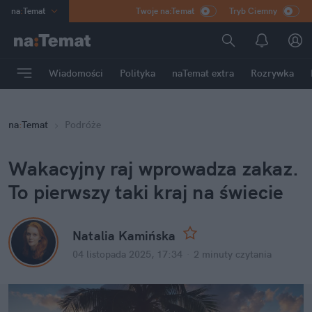
na
:
Temat
Twoje na:Temat
Tryb Ciemny
INN
:
Poland
ASZ
:
dziennik
Wiadomości
Polityka
naTemat extra
Rozrywka
mama
:
DU
dad
:
HERO
na
:
Temat
Podróże
Rozrywka
Wakacyjny raj wprowadza zakaz. 
To pierwszy taki kraj na świecie
Natalia Kamińska
04 listopada 2025, 17:34
·
2 minuty
 czytania