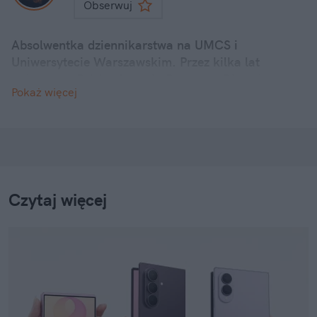
Obserwuj
Absolwentka dziennikarstwa na UMCS i
Uniwersytecie Warszawskim. Przez kilka lat
związana z Polską Agencją Prasową. Obecnie
Pokaż więcej
reporterka newsowa w naTemat.pl.
Czytaj więcej