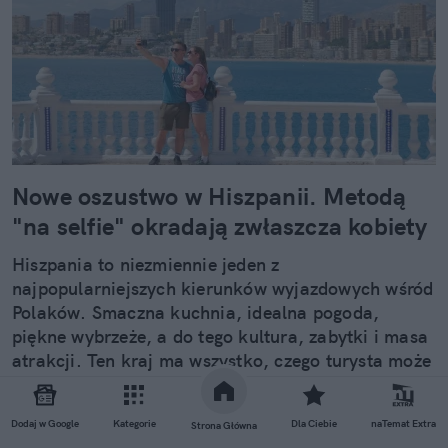
Nowe oszustwo w Hiszpanii. Metodą
"na selfie" okradają zwłaszcza kobiety
Hiszpania to niezmiennie jeden z
najpopularniejszych kierunków wyjazdowych wśród
Polaków. Smaczna kuchnia, idealna pogoda,
piękne wybrzeże, a do tego kultura, zabytki i masa
atrakcji. Ten kraj ma wszystko, czego turysta może
potrzebować. Niestety ma też oszustów, którzy z
każdym rokiem są coraz bardziej kreatywni.
Dodaj w Google
Kategorie
Dla Ciebie
naTemat Extra
Strona Główna