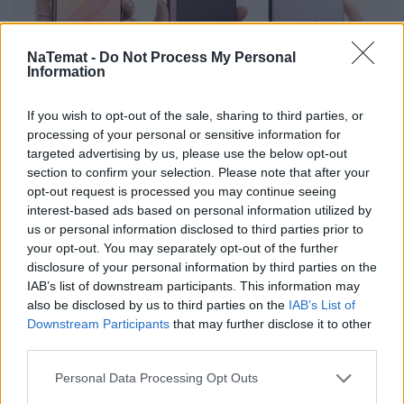
NaTemat -
Do Not Process My Personal
Information
Nowa seria Samsung Galaxy Z.
If you wish to opt-out of the sale, sharing to third parties, or
Smartfony, które zwijając biuro,
processing of your personal or sensitive information for
targeted advertising by us, please use the below opt-out
rozwijają możliwości
section to confirm your selection. Please note that after your
opt-out request is processed you may continue seeing
Tak jak zmienia się nasz styl życia, tak zmieniają
interest-based ads based on personal information utilized by
się smartfony chowane w naszych kieszeniach.
us or personal information disclosed to third parties prior to
Rzecz w tym, że nie tylko ich parametry stają się
your opt-out. You may separately opt-out of the further
coraz lepsze, a funkcje bardziej inteligentne.
disclosure of your personal information by third parties on the
Również ich kształt ulega metamorfozie, aby były
IAB’s list of downstream participants. This information may
lżejsze, smuklejsze i elastyczniejsze w codziennej,
also be disclosed by us to third parties on the
IAB’s List of
Downstream Participants
that may further disclose it to other
często wielozadaniowej obsłudze. Takim
third parties.
lifestylowym podejściem wykazują się trzy nowe
urządzenia z rodziny Samsung Galaxy Z.
Personal Data Processing Opt Outs