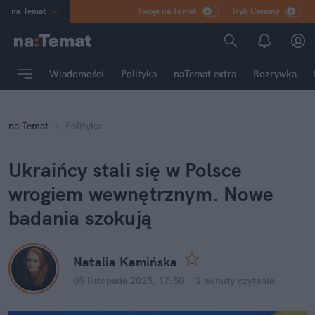
na
:
Temat
Twoje na:Temat
Tryb Ciemny
INN
:
Poland
ASZ
:
dziennik
Wiadomości
Polityka
naTemat extra
Rozrywka
mama
:
DU
dad
:
HERO
na
:
Temat
Polityka
Rozrywka
Ukraińcy stali się w Polsce 
wrogiem wewnętrznym. Nowe 
badania szokują
Natalia Kamińska
05 listopada 2025, 17:50
·
2 minuty
 czytania