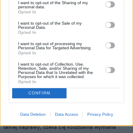
I want to opt-out of the Sharing of my
personal data.
Opted In
I want to opt-out of the Sale of my
Personal Data.
Opted In
I want to opt-out of processing my
Mały odprysk to wielki problem.
Personal Data for Targeted Advertising.
Opted In
Pojechałem sprawdzić, jak w 30 minut
uratować szybę (i portfel)
I want to opt-out of Collection, Use,
Retention, Sale, and/or Sharing of my
Personal Data that Is Unrelated with the
Wydaje ci się, że to tylko mała kropka na szkle? "E
Purposes for which it was collected.
Opted In
tam, nie widać, pojeżdżę tak jeszcze sezon" – myśli
wielu z nas. Sam tak kiedyś myślałem, dopóki nie
CONFIRM
pogadałem z ekspertem. Prawda jest taka, że ten
mały odprysk na szybie to tykająca bomba. Gdy
wjedziesz w dziurę albo trafi cię nagła zmiana
Data Deletion
Data Access
Privacy Policy
temperatury, "pajączek" pójdzie dalej i zamiast
taniej naprawy, czeka cię kosztowna wymiana