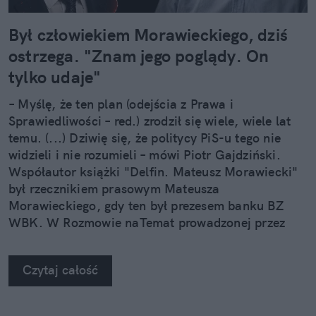
Był człowiekiem Morawieckiego, dziś
ostrzega. "Znam jego poglądy. On
tylko udaje"
– Myślę, że ten plan (odejścia z Prawa i
Sprawiedliwości – red.) zrodził się wiele, wiele lat
temu. (...) Dziwię się, że politycy PiS-u tego nie
widzieli i nie rozumieli – mówi Piotr Gajdziński.
Współautor książki "Delfin. Mateusz Morawiecki"
był rzecznikiem prasowym Mateusza
Morawieckiego, gdy ten był prezesem banku BZ
WBK. W Rozmowie naTemat prowadzonej przez
Annę Dryjańską Gajdziński wymienia 3
niedoceniane atuty byłego premiera, którymi może
Czytaj całość
napędzić Rozwój Plus.