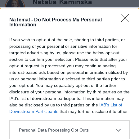
Natalia Kamińska
Obserwuj
NaTemat -
Do Not Process My Personal
Information
Absolwentka dziennikarstwa na UMCS i
Uniwersytecie Warszawskim. Przez kilka lat
If you wish to opt-out of the sale, sharing to third parties, or
związana z Polską Agencją Prasową. Obecnie
processing of your personal or sensitive information for
Pokaż więcej
targeted advertising by us, please use the below opt-out
reporterka newsowa w naTemat.pl.
section to confirm your selection. Please note that after your
opt-out request is processed you may continue seeing
interest-based ads based on personal information utilized by
us or personal information disclosed to third parties prior to
your opt-out. You may separately opt-out of the further
disclosure of your personal information by third parties on the
Czytaj więcej
IAB’s list of downstream participants. This information may
also be disclosed by us to third parties on the
IAB’s List of
Downstream Participants
that may further disclose it to other
third parties.
Personal Data Processing Opt Outs