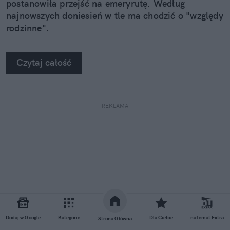
postanowiła przejść na emeryrutę. Według
najnowszych doniesień w tle ma chodzić o "względy
rodzinne".
Czytaj całość
REKLAMA
Dodaj w Google
Kategorie
Dla Ciebie
naTemat Extra
Strona Główna