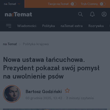
na
:
Temat
Twoje na:Temat
Tryb Ciemny
INN
:
Poland
ASZ
:
dziennik
Wiadomości
Polityka
naTemat extra
Rozrywka
mama
:
DU
dad
:
HERO
na
:
Temat
Polityka krajowa
Rozrywka
Nowa ustawa łańcuchowa. 
Prezydent pokazał swój pomysł 
na uwolnienie psów
Bartosz Godziński
03 grudnia 2025, 13:42
·
3 minuty
 czytania