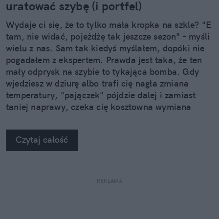
uratować szybę (i portfel)
Wydaje ci się, że to tylko mała kropka na szkle? "E
tam, nie widać, pojeżdżę tak jeszcze sezon" – myśli
wielu z nas. Sam tak kiedyś myślałem, dopóki nie
pogadałem z ekspertem. Prawda jest taka, że ten
mały odprysk na szybie to tykająca bomba. Gdy
wjedziesz w dziurę albo trafi cię nagła zmiana
temperatury, "pajączek" pójdzie dalej i zamiast
taniej naprawy, czeka cię kosztowna wymiana
szyby. Wybrałem się do serwisu Autoglass®, żeby
na własne oczy zobaczyć, jak profesjonaliści radzą
Czytaj całość
sobie z takimi uszkodzeniami.
REKLAMA