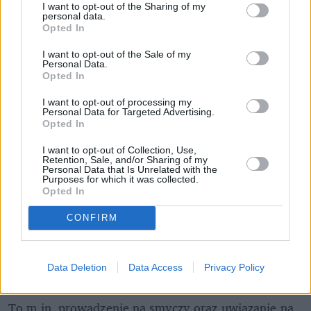
Nowość od PKP Intercity! | 
I want to opt-out of the Sharing of my
kierunek:PODRÓŻE
personal data.
Opted In
I want to opt-out of the Sale of my
Personal Data.
Opted In
Całkowity zakaz trzymania zwierząt 
domowych na uwięzi 
I want to opt-out of processing my
Personal Data for Targeted Advertising.
Opted In
W uzasadnieniu przeczytamy, że obecne przepisy są 
I want to opt-out of Collection, Use,
nieprecyzyjne, a wykazanie przekroczenia 12 godzin 
Retention, Sale, and/or Sharing of my
Personal Data that Is Unrelated with the
na uwięzi jest "martwe i niestosowalne". Ogólny 
Purposes for which it was collected.
zakaz naprawi, a właściwie usunie ten błąd. Brzmi 
Opted In
dokładnie tak: "Zabrania się trzymania zwierząt 
CONFIRM
domowych na uwięzi".
Zakaz łańcuchów będzie mieć wyjątki 
Data Deletion
Data Access
Privacy Policy
To m.in. prowadzenie na smyczy oraz uwiązanie na 