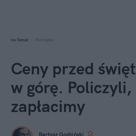
na
:
Temat
Pieniądze
Ceny przed święt
w górę. Policzyli, 
zapłacimy
Bartosz Godziński