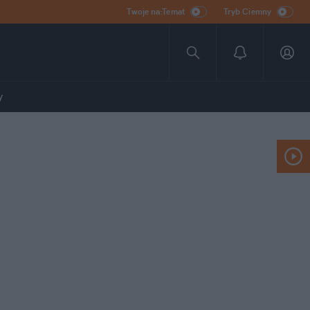
Twoje na:Temat
Tryb Ciemny
y