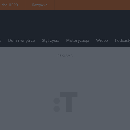
dad
:
HERO
Rozrywka
e
Dom i wnętrze
Styl życia
Motoryzacja
Wideo
Podcast
REKLAMA