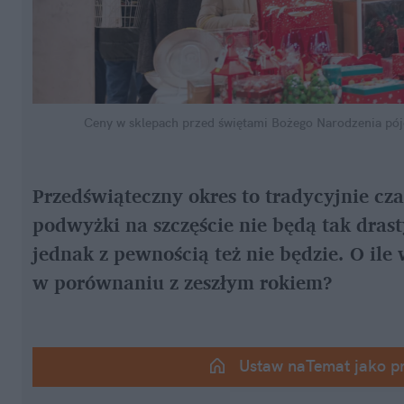
Ceny w sklepach przed świętami Bożego Narodzenia pójd
Przedświąteczny okres to tradycyjnie cza
podwyżki na szczęście nie będą tak drast
jednak z pewnością też nie będzie. O il
w porównaniu z zeszłym rokiem?
Ustaw naTemat jako p