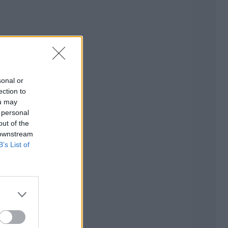
sonal or
ection to
ou may
 personal
out of the
 downstream
B’s List of