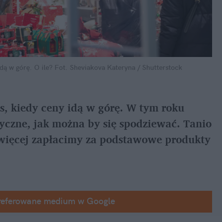
ą w górę. O ile?
Fot. Sheviakova Kateryna / Shutterstock
s, kiedy ceny idą w górę. W tym roku 
yczne, jak można by się spodziewać. Tanio 
e więcej zapłacimy za podstawowe produkty 
referowane medium w Google