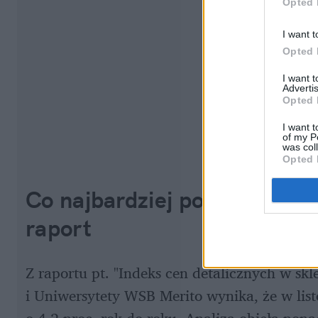
Opted 
I want t
Opted 
I want 
Advertis
Opted 
I want t
of my P
was col
Opted 
Co najbardziej podrożało w 
raport
Z raportu pt. "Indeks cen detalicznych w 
i Uniwersytety WSB Merito wynika, że w list
o 4,2 proc. rok do roku. Analiza objęła ponad