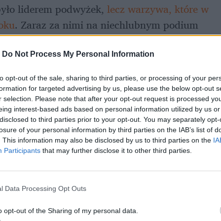
było liderem podwyżek, 
lecz warzywa, które w 
roku
. Zaraz za nimi na niechlubnym podium 
,4 proc. Eksperci tłumaczyli to wtedy  
nością importu oraz wyższymi kosztami 
-
Do Not Process My Personal Information
oku jest powodem podwyżek?
to opt-out of the sale, sharing to third parties, or processing of your per
formation for targeted advertising by us, please use the below opt-out s
r selection. Please note that after your opt-out request is processed y
eing interest-based ads based on personal information utilized by us or
disclosed to third parties prior to your opt-out. You may separately opt-
losure of your personal information by third parties on the IAB’s list of
. This information may also be disclosed by us to third parties on the
IA
Participants
that may further disclose it to other third parties.
l Data Processing Opt Outs
o opt-out of the Sharing of my personal data.