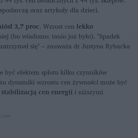
podarczą oraz artykuły dla dzieci. 
iósł 3,7 proc
. Wzrost cen 
lekko 
aniej (bo wiadomo: tanio już było). "Spadek 
 zatrzymał się" – zauważa dr Justyna Rybacka 
e być efektem splotu kilku czynników 
 dynamiki wzrostu cen żywności może być 
 
stabilizacją cen energii
 i niższymi 
KLAMA 