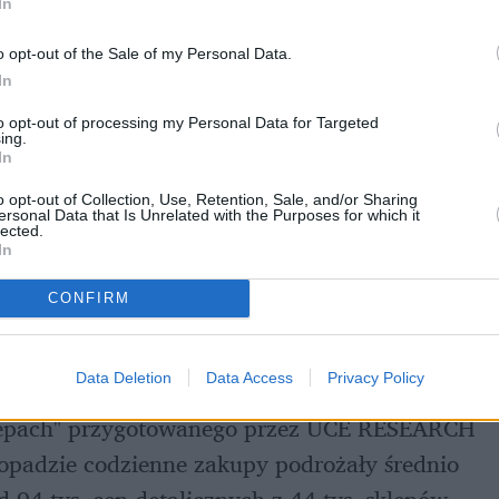
In
o opt-out of the Sale of my Personal Data.
In
to opt-out of processing my Personal Data for Targeted
ing.
In
o opt-out of Collection, Use, Retention, Sale, and/or Sharing
ersonal Data that Is Unrelated with the Purposes for which it
lected.
In
CONFIRM
listopadzie 2025? Najnowszy 
Data Deletion
Data Access
Privacy Policy
sklepach" przygotowanego przez UCE RESEARCH 
opadzie codzienne zakupy podrożały średnio 
 94 tys. cen detalicznych z 44 tys. sklepów. 