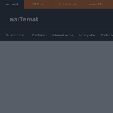
na
:
Temat
INN
:
Poland
ASZ
:
dziennik
mama
:
DU
Wiadomości
Polityka
naTemat extra
Rozrywka
Podróż