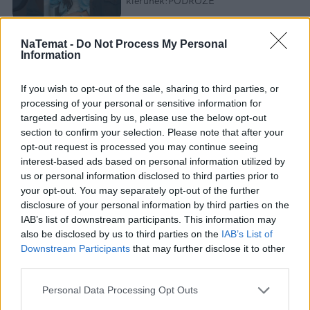
kierunek:PODRÓŻE
NaTemat -
Do Not Process My Personal
Information
4. Imiona inspirowane naturą i 
spokojem
If you wish to opt-out of the sale, sharing to third parties, or
processing of your personal or sensitive information for
targeted advertising by us, please use the below opt-out
Florian
 – kojarzy się z kwiatami i rozkwitem.
section to confirm your selection. Please note that after your
Oliwier
 – kojarzy się z drzewem oliwnym 
opt-out request is processed you may continue seeing
interest-based ads based on personal information utilized by
(symbolem pokoju). Jest bardzo melodyjne 
us or personal information disclosed to third parties prior to
fonetycznie.
your opt-out. You may separately opt-out of the further
Sylwiusz
 – wywodzi się od lasu, symbolizując 
disclosure of your personal information by third parties on the
IAB’s list of downstream participants. This information may
naturalną ciszę i harmonię.
also be disclosed by us to third parties on the
IAB’s List of
Downstream Participants
that may further disclose it to other
A jakie jest najładniejsze imię dla dziewczynki 
third parties.
zdaniem AI? Odpowiedzi szukajcie w 
artykule 
redakcyjnych koleżanek z Mamadu
. Dodam też, że 
Personal Data Processing Opt Outs