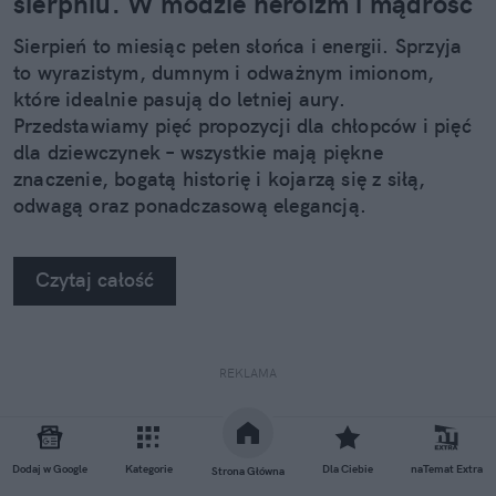
sierpniu. W modzie heroizm i mądrość
Sierpień to miesiąc pełen słońca i energii. Sprzyja
to wyrazistym, dumnym i odważnym imionom,
które idealnie pasują do letniej aury.
Przedstawiamy pięć propozycji dla chłopców i pięć
dla dziewczynek – wszystkie mają piękne
znaczenie, bogatą historię i kojarzą się z siłą,
odwagą oraz ponadczasową elegancją.
Czytaj całość
REKLAMA
Dodaj w Google
Kategorie
Dla Ciebie
naTemat Extra
Strona Główna