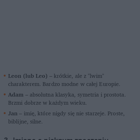
Leon (lub Leo)
 – krótkie, ale z "lwim" 
charakterem. Bardzo modne w całej Europie.
Adam
 – absolutna klasyka, symetria i prostota. 
Brzmi dobrze w każdym wieku.
Jan
 – imię, które nigdy się nie starzeje. Proste, 
biblijne, silne.
3. Imiona o pięknym znaczeniu 