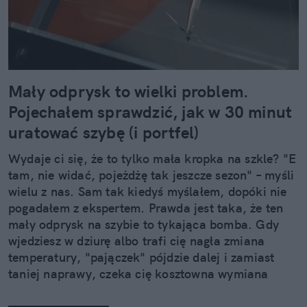
Mały odprysk to wielki problem.
Pojechałem sprawdzić, jak w 30 minut
uratować szybę (i portfel)
Wydaje ci się, że to tylko mała kropka na szkle? "E
tam, nie widać, pojeżdżę tak jeszcze sezon" – myśli
wielu z nas. Sam tak kiedyś myślałem, dopóki nie
pogadałem z ekspertem. Prawda jest taka, że ten
mały odprysk na szybie to tykająca bomba. Gdy
wjedziesz w dziurę albo trafi cię nagła zmiana
temperatury, "pajączek" pójdzie dalej i zamiast
taniej naprawy, czeka cię kosztowna wymiana
szyby. Wybrałem się do serwisu Autoglass®, żeby
na własne oczy zobaczyć, jak profesjonaliści radzą