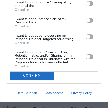
(żywi) naukowcy już wcześniej wybrali 
I want to opt-out of the Sharing of my
najpiękniejsze imiona żeńskie i męskie. 
Stworzyli 
personal data.
Opted In
nawet specjalny ranking
.
I want to opt-out of the Sale of my
Personal Data.
Zobacz także
Opted In
I want to opt-out of processing my
To najpiękniejsze imię kobiece według 
Personal Data for Targeted Advertising.
Opted In
naukowców. Nosi je ponad 360 tys. 
Polek
I want to opt-out of Collection, Use,
Retention, Sale, and/or Sharing of my
Personal Data that Is Unrelated with the
Te imiona dla dzieci były 
Purposes for which it was collected.
Opted In
najpopularniejsze w pierwszej połowie 
2024 roku. Pojawił się nowy trend
CONFIRM
Najkrótsze imiona w Polsce mają jedną 
literę. Nosi je dosłownie kilka osób
Data Deletion
Data Access
Privacy Policy