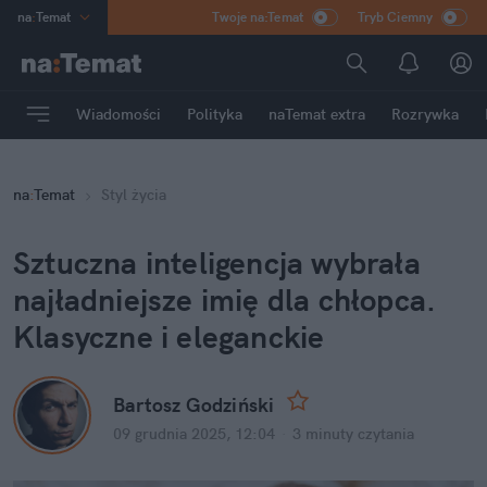
na
:
Temat
Twoje na:Temat
Tryb Ciemny
INN
:
Poland
ASZ
:
dziennik
Wiadomości
Polityka
naTemat extra
Rozrywka
mama
:
DU
dad
:
HERO
na
:
Temat
Styl życia
Rozrywka
Sztuczna inteligencja wybrała 
najładniejsze imię dla chłopca. 
Klasyczne i eleganckie
Bartosz Godziński
09 grudnia 2025, 12:04
·
3 minuty
 czytania