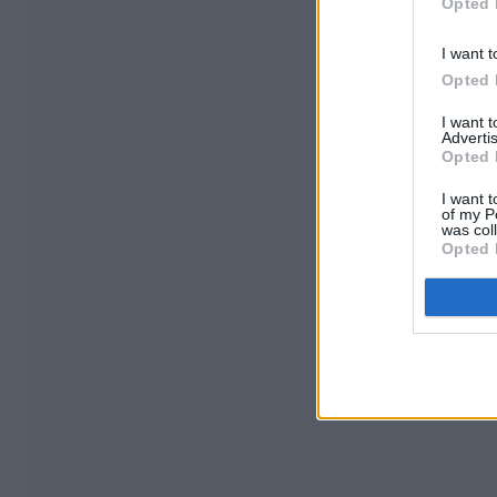
Opted 
I want t
Opted 
I want 
Advertis
Opted 
I want t
of my P
was col
Opted 