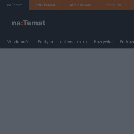
na
:
Temat
INN
:
Poland
ASZ
:
dziennik
mama
:
DU
Wiadomości
Polityka
naTemat extra
Rozrywka
Podróż