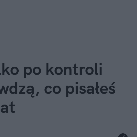
o po kontroli 
dzą, co pisałeś 
lat