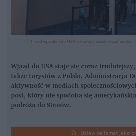
Przed wjazdem do USA sprawdzą nasze social media. T
Wjazd do USA staje się coraz trudniejszy
także turystów z Polski. Administracja D
aktywność w mediach społecznościowych n
post, który nie spodoba się amerykański
podróżą do Stanów.
Ustaw naTemat jako p