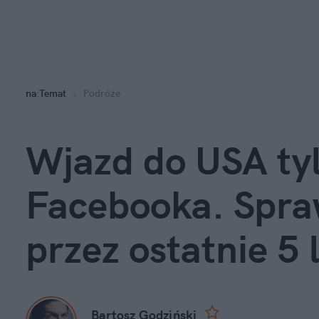
na
:
Temat
Podróże
Wjazd do USA tylk
Facebooka. Spraw
przez ostatnie 5 
Bartosz Godziński