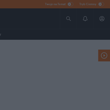
Twoje na:Temat
Tryb Ciemny
y