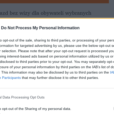
azd bez wizy dla obywateli wybranych 
 paszportu 
to już za mało, by dostać się do 
 naTemat, że procedury są ciągle zaostrzane, 
-
Do Not Process My Personal Information
 na 
fotografowanie w celach biometrycznych
. 
to opt-out of the sale, sharing to third parties, or processing of your per
utrudnienia się nie skończą.
formation for targeted advertising by us, please use the below opt-out s
r selection. Please note that after your opt-out request is processed y
eing interest-based ads based on personal information utilized by us or
disclosed to third parties prior to your opt-out. You may separately opt-
losure of your personal information by third parties on the IAB’s list of
. This information may also be disclosed by us to third parties on the
IA
Participants
that may further disclose it to other third parties.
l Data Processing Opt Outs
o opt-out of the Sharing of my personal data.