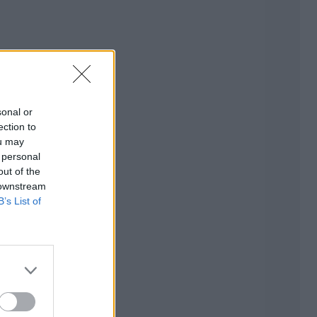
sonal or
ection to
ou may
 personal
out of the
 downstream
B’s List of