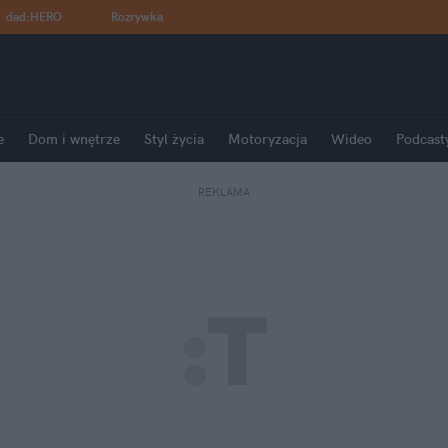
dad
:
HERO
Rozrywka
e
Dom i wnętrze
Styl życia
Motoryzacja
Wideo
Podcast
REKLAMA