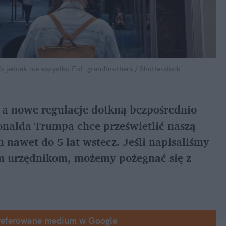
o jednak nie wszystko
Fot. grandbrothers / Shutterstock
, a nowe regulacje dotkną bezpośrednio 
onalda Trumpa chce prześwietlić naszą 
awet do 5 lat wstecz. Jeśli napisaliśmy 
m urzędnikom, możemy pożegnać się z 
referowane medium w Google