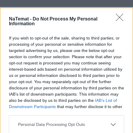
Senior musi oddać 97 milionów złotych. 
Nikt w Polsce nie ma większego długu
NaTemat -
Do Not Process My Personal
Information
If you wish to opt-out of the sale, sharing to third parties, or
Oszust zmanipulował 27-latkę. Kobieta 
processing of your personal or sensitive information for
straciła ponad 270 tys. zł
targeted advertising by us, please use the below opt-out
section to confirm your selection. Please note that after your
opt-out request is processed you may continue seeing
Jak się chronić przed kradzieżą z karty? 
interest-based ads based on personal information utilized by
Łapcie kilka pomocnych wskazówek
us or personal information disclosed to third parties prior to
your opt-out. You may separately opt-out of the further
disclosure of your personal information by third parties on the
IAB’s list of downstream participants. This information may
Bank automatycznie powiadomi urząd. 
also be disclosed by us to third parties on the
IAB’s List of
Taka kwota jest granicą
Downstream Participants
that may further disclose it to other
third parties.
Personal Data Processing Opt Outs