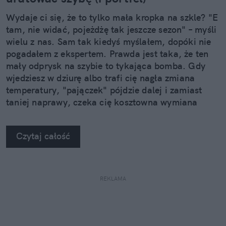
Wydaje ci się, że to tylko mała kropka na szkle? "E
tam, nie widać, pojeżdżę tak jeszcze sezon" – myśli
wielu z nas. Sam tak kiedyś myślałem, dopóki nie
pogadałem z ekspertem. Prawda jest taka, że ten
mały odprysk na szybie to tykająca bomba. Gdy
wjedziesz w dziurę albo trafi cię nagła zmiana
temperatury, "pajączek" pójdzie dalej i zamiast
taniej naprawy, czeka cię kosztowna wymiana
szyby. Wybrałem się do serwisu Autoglass®, żeby
na własne oczy zobaczyć, jak profesjonaliści radzą
Czytaj całość
sobie z takimi uszkodzeniami.
REKLAMA