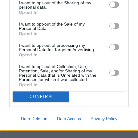
Nie przegap żadnej ważnej wiadomości i
I want to opt-out of the Sharing of my
personal data.
obserwuj nas w Google News!
Opted In
Więcej:
I want to opt-out of the Sale of my
Personal Data.
Technologia
Oszczędzanie
Banki
Polska
Polacy
Opted In
I want to opt-out of processing my
Personal Data for Targeted Advertising.
Opted In
I want to opt-out of Collection, Use,
Retention, Sale, and/or Sharing of my
Personal Data that Is Unrelated with the
Purposes for which it was collected.
Opted In
Bartosz Godziński
CONFIRM
Obserwuj
W naTemat skupiam się na sprawach
Data Deletion
Data Access
Privacy Policy
konsumenckich, finansowych, zmianach w prawie,
promocjach i poradnikach. staram się przekazywać