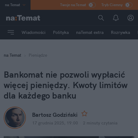
na
:
Temat
Twoje na:Temat
Tryb Ciemny
INN
:
Poland
ASZ
:
dziennik
Wiadomości
Polityka
naTemat extra
Rozrywka
mama
:
DU
dad
:
HERO
na
:
Temat
Pieniądze
Rozrywka
Bankomat nie pozwoli wypłacić 
więcej pieniędzy. Kwoty limitów 
dla każdego banku
Bartosz Godziński
17 grudnia 2025, 19:00
·
2 minuty
 czytania