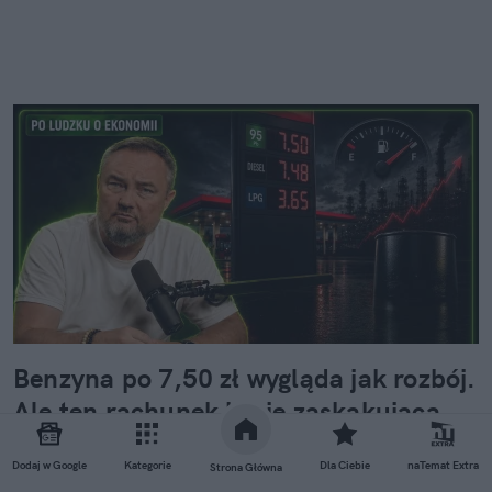
Benzyna po 7,50 zł wygląda jak rozbój.
Ale ten rachunek kryje zaskakującą
prawdę
Dodaj w Google
Kategorie
Dla Ciebie
naTemat Extra
Strona Główna
Podjeżdżasz na stację, spoglądasz na pylon i