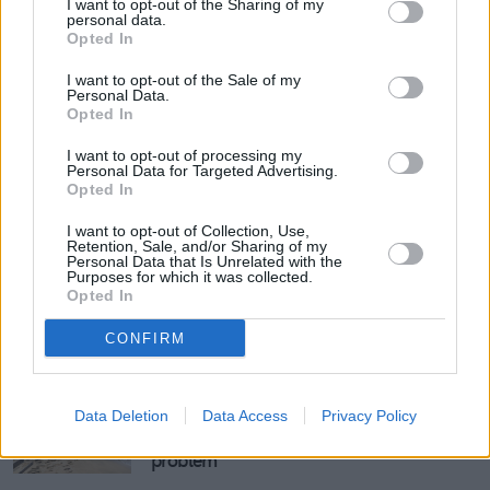
I want to opt-out of the Sharing of my
personal data.
Opted In
Domowy obiad od podstaw bez stania 
godzinami w kuchni? Sprawdziłam, 
I want to opt-out of the Sale of my
czy to możliwe
Personal Data.
Opted In
I want to opt-out of processing my
Wakacje.pl dodają, że w kategorii egzotyki nie tylko 
Personal Data for Targeted Advertising.
Opted In
ZEA są chętnie wybieranym kierunkiem. Polacy na 
zimowe wakacje we dwoje, ale i w gronie rodzinnym 
I want to opt-out of Collection, Use,
Retention, Sale, and/or Sharing of my
coraz chętniej wybierają także 
Dominikanę, 
Personal Data that Is Unrelated with the
Purposes for which it was collected.
Meksyk, Kenię
 czy 
Malediwy
.
Opted In
Zobacz także
CONFIRM
Prawie 200 zakażeń w luksusowych 
Data Deletion
Data Access
Privacy Policy
hotelach. Zimowy raj all inclusive ma 
problem