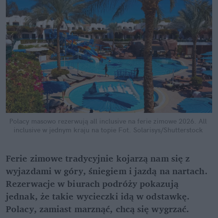
Polacy masowo rezerwują all inclusive na ferie zimowe 2026. All 
inclusive w jednym kraju na topie
Fot. Solarisys/Shutterstock
Ferie zimowe tradycyjnie kojarzą nam się z 
wyjazdami w góry, śniegiem i jazdą na nartach. 
Rezerwacje w biurach podróży pokazują 
jednak, że takie wycieczki idą w odstawkę. 
Polacy, zamiast marznąć, chcą się wygrzać. 