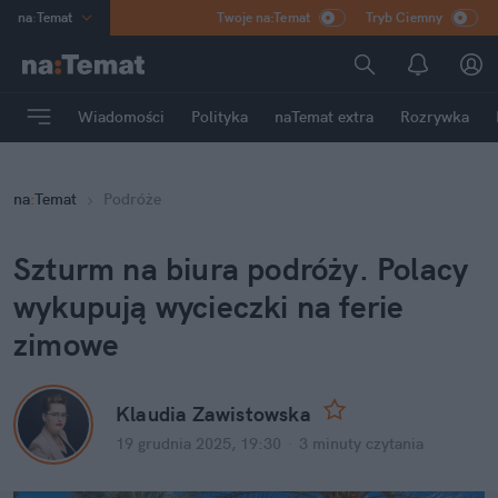
na
:
Temat
Twoje na:Temat
Tryb Ciemny
INN
:
Poland
ASZ
:
dziennik
Wiadomości
Polityka
naTemat extra
Rozrywka
mama
:
DU
dad
:
HERO
na
:
Temat
Podróże
Rozrywka
Szturm na biura podróży. Polacy 
wykupują wycieczki na ferie 
zimowe
Klaudia Zawistowska
19 grudnia 2025, 19:30
·
3 minuty
 czytania