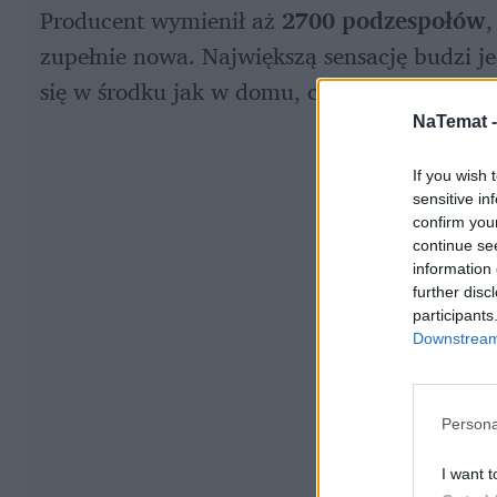
Producent wymienił aż 
2700 podzespołów
,
zupełnie nowa. Największą sensację budzi je
się w środku jak w domu, czyli 
podgrzewan
NaTemat 
If you wish 
sensitive in
confirm you
continue se
information 
further disc
participants
Downstream 
Persona
I want t