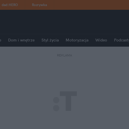
dad
:
HERO
Rozrywka
e
Dom i wnętrze
Styl życia
Motoryzacja
Wideo
Podcast
REKLAMA