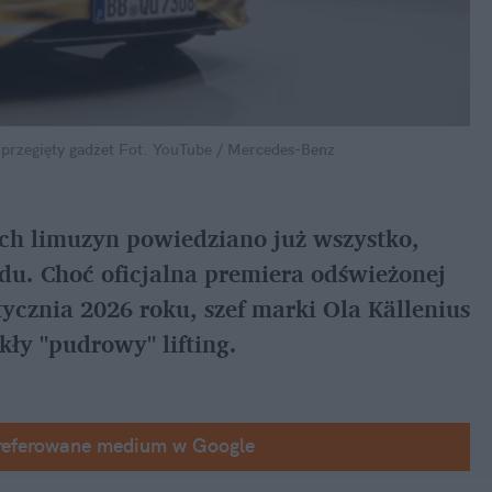
przegięty gadżet
Fot. YouTube / Mercedes-Benz
ych limuzyn powiedziano już wszystko, 
u. Choć oficjalna premiera odświeżonej 
ycznia 2026 roku, szef marki Ola Källenius 
ykły "pudrowy" lifting.
referowane medium w Google