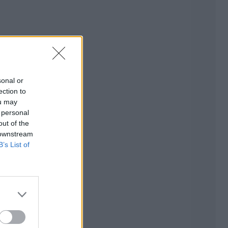
sonal or
ection to
ou may
 personal
out of the
 downstream
B’s List of