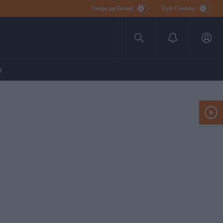
Twoje na:Temat
Tryb Ciemny
y