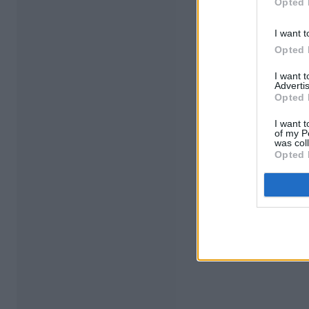
Opted 
I want t
Opted 
I want 
Advertis
Opted 
I want t
of my P
was col
Opted 