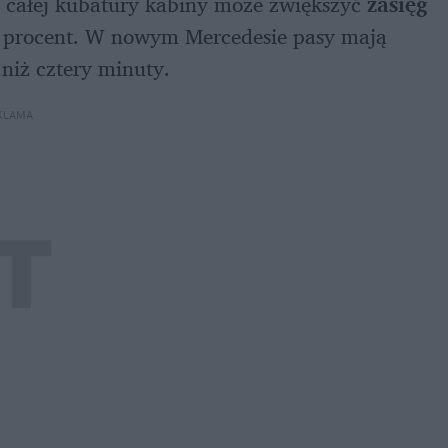
 całej kubatury kabiny może zwiększyć 
zasięg 
 procent. W nowym Mercedesie pasy mają 
niż cztery minuty.
KLAMA 