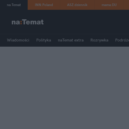
na
:
Temat
INN
:
Poland
ASZ
:
dziennik
mama
:
DU
Wiadomości
Polityka
naTemat extra
Rozrywka
Podróż