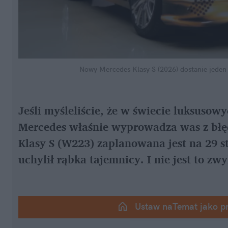
Nowy Mercedes Klasy S (2026) dostanie jeden 
Jeśli myśleliście, że w świecie luksusow
Mercedes właśnie wyprowadza was z błęd
Klasy S (W223) zaplanowana jest na 29 st
uchylił rąbka tajemnicy. I nie jest to zw
Ustaw naTemat jako p