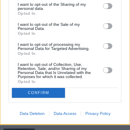
I want to opt-out of the Sharing of my
personal data.
Opted In
Ziobro z azylem politycznym na 
I want to opt-out of the Sale of my
Węgrzech. Były minister zagrał 
Personal Data.
Opted In
wszystkim na nosie
I want to opt-out of processing my
Nowe fakty ws. przeszukania w KRS. 
Personal Data for Targeted Advertising.
Opted In
Chyba wcale nie chodzi o sprawę 
sądów
I want to opt-out of Collection, Use,
Retention, Sale, and/or Sharing of my
Personal Data that Is Unrelated with the
Zwrot ws. posiedzenia aresztowego 
Purposes for which it was collected.
Opted In
Ziobry. Jego obrońcy idą na całość
CONFIRM
12 kwietnia to może być czarna data 
dla Ziobry. Aż skręca mnie z 
Data Deletion
Data Access
Privacy Policy
ciekawości, co by zrobił