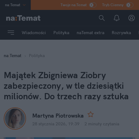
na
:
Temat
Twoje na:Temat
Tryb Ciemny
INN
:
Poland
ASZ
:
dziennik
Wiadomości
Polityka
naTemat extra
Rozrywka
mama
:
DU
dad
:
HERO
na
:
Temat
Polityka
Rozrywka
Majątek Zbigniewa Ziobry 
zabezpieczony, w tle dziesiątki 
milionów. Do trzech razy sztuka
Martyna Piotrowska
28 stycznia 2026, 19:39
·
2 minuty
 czytania