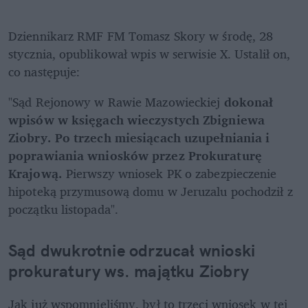
Dziennikarz RMF FM Tomasz Skory w środę, 28 
stycznia, opublikował wpis w serwisie X. Ustalił on, 
co następuje: 
"Sąd Rejonowy w Rawie Mazowieckiej 
dokonał 
wpisów w księgach wieczystych Zbigniewa 
Ziobry. Po trzech miesiącach uzupełniania i 
poprawiania wniosków przez Prokuraturę 
Krajową.
 Pierwszy wniosek PK o zabezpieczenie 
hipoteką przymusową domu w Jeruzalu pochodził z 
początku listopada".
Sąd dwukrotnie odrzucał wnioski 
prokuratury ws. majątku Ziobry
Jak już wspomnieliśmy, był to trzeci wniosek w tej 