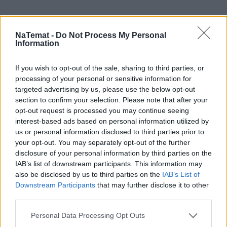
NaTemat -
Do Not Process My Personal
Przypomnijmy: w oświadczeniu majątkowym z 2023 
Information
roku 
Zbigniew Ziobro
 wykazał, że posiada 133-
metrowy jednorodzinny budynek mieszkalny (z 
If you wish to opt-out of the sale, sharing to third parties, or
budynkami gospodarczymi), a wartość 
processing of your personal or sensitive information for
targeted advertising by us, please use the below opt-out
nieruchomości szacowano na około 750 tys. zł. 
section to confirm your selection. Please note that after your
Ponadto zawarto w nim informację o 73-arowej 
opt-out request is processed you may continue seeing
działce rolnej o wartości 165 tys. zł, działce leśno-
interest-based ads based on personal information utilized by
rolnej o powierzchni 1,1 ha i wartości 137,5 tys. zł, a 
us or personal information disclosed to third parties prior to
your opt-out. You may separately opt-out of the further
także działce leśno-rolnej o powierzchni 1,4 ha i 
disclosure of your personal information by third parties on the
wartości 165 tys. zł. 
IAB’s list of downstream participants. This information may
also be disclosed by us to third parties on the
IAB’s List of
Zobacz także
Downstream Participants
that may further disclose it to other
third parties.
Ziobro wywołał Tuska w nietypowy 
Personal Data Processing Opt Outs
sposób. Już nawet pisze po węgiersku