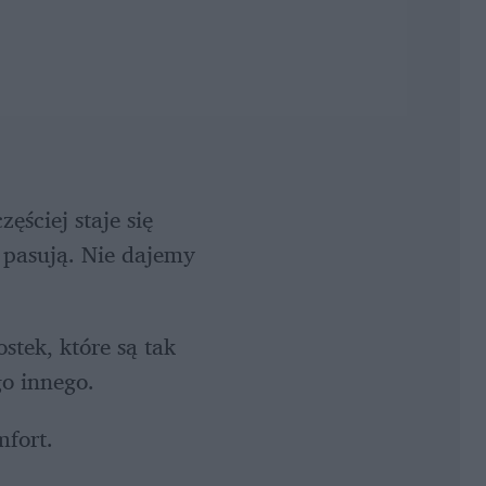
ściej staje się 
pasują. Nie dajemy 
tek, które są tak 
go innego. 
fort. 