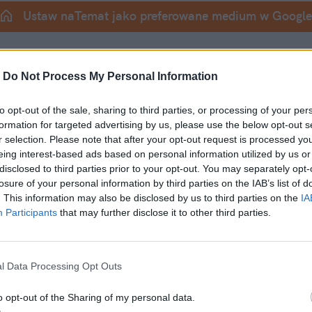
Ustaw naTemat jako preferowane medium w Google
d laty. I całe szczęście. 
-
Do Not Process My Personal Information
ranice, nauczyliśmy się asertywności i w końcu p
to opt-out of the sale, sharing to third parties, or processing of your per
lne nadużycia. Problem w tym, że w tej słusznej
formation for targeted advertising by us, please use the below opt-out s
liśmy dziecko z kąpielą, zamieniając zdrową po
r selection. Please note that after your opt-out request is processed y
eing interest-based ads based on personal information utilized by us or
. 
disclosed to third parties prior to your opt-out. You may separately opt-
losure of your personal information by third parties on the IAB’s list of
. This information may also be disclosed by us to third parties on the
IA
Participants
that may further disclose it to other third parties.
l Data Processing Opt Outs
o opt-out of the Sharing of my personal data.