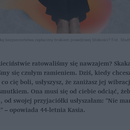
kę bezpieczeństwa zapłacimy brakiem prawdziwej bliskości?
Fot. Shut
zieciństwie ratowaliśmy się nawzajem? Skaka
my się czułym ramieniem. Dziś, kiedy chcesz 
o cię boli, usłyszysz, że zaniżasz jej wibracje
mutkiem. Ona musi się od ciebie odciąć, żeby
, od swojej przyjaciółki usłyszałam: "Nie m
" – opowiada 44-letnia Kasia.