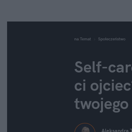
na
:
Temat
Społeczeństwo
Self-ca
ci ojcie
twojego
Aleksandra 