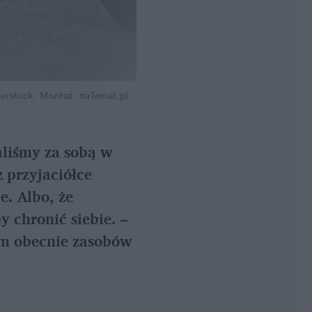
terstock. Montaż: naTemat.pl
liśmy za sobą w 
przyjaciółce 
. Albo, że 
 chronić siebie. – 
am obecnie zasobów 