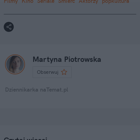
Filmy
Kino
Seriale
Śmierć
Aktorzy
popkultura
Martyna Piotrowska
Obserwuj
Dziennikarka naTemat.pl