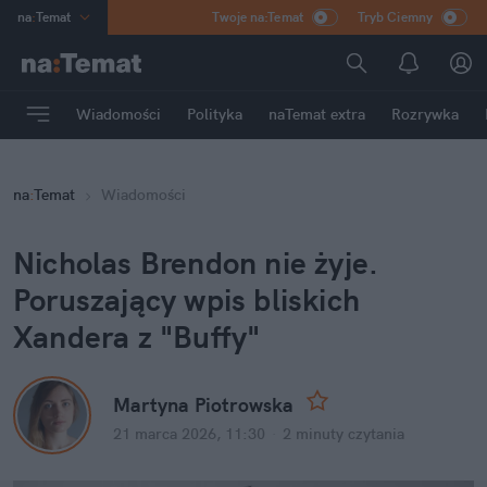
na
:
Temat
Twoje na:Temat
Tryb Ciemny
INN
:
Poland
ASZ
:
dziennik
Wiadomości
Polityka
naTemat extra
Rozrywka
mama
:
DU
dad
:
HERO
na
:
Temat
Wiadomości
Rozrywka
Nicholas Brendon nie żyje. 
Poruszający wpis bliskich 
Xandera z "Buffy"
Martyna Piotrowska
21 marca 2026, 11:30
·
2 minuty
 czytania