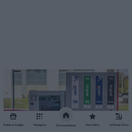
Dodaj w Google
Kategorie
Dla Ciebie
naTemat Extra
Strona Główna