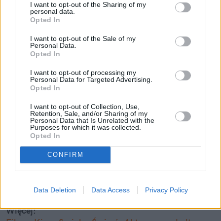
I want to opt-out of the Sharing of my
personal data.
Opted In
I want to opt-out of the Sale of my
Personal Data.
TEFAL FREEZI
Opted In
I want to opt-out of processing my
Personal Data for Targeted Advertising.
Opted In
W przeszłości Brendon zmagał się także z problemem 
I want to opt-out of Collection, Use,
jąkania, a później nagłaśniał tę sprawę jako rzecznik 
Retention, Sale, and/or Sharing of my
Personal Data that Is Unrelated with the
prasowy organizacji zajmującej się leczeniem ludzi 
Purposes for which it was collected.
jąkających się Stuttering Foundation of America. 
Opted In
CONFIRM
Nie przegap żadnej ważnej wiadomości i
obserwuj nas w Google News!
Data Deletion
Data Access
Privacy Policy
Więcej: