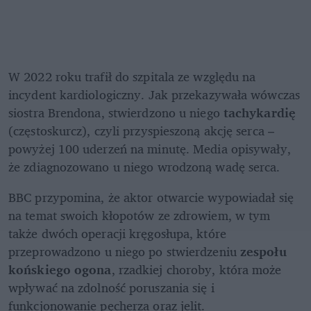
W 2022 roku trafił do szpitala ze względu na 
incydent kardiologiczny. Jak przekazywała wówczas 
siostra Brendona, stwierdzono u niego 
tachykardię 
(częstoskurcz), czyli przyspieszoną akcję serca – 
powyżej 100 uderzeń na minutę. Media opisywały, 
że zdiagnozowano u niego wrodzoną wadę serca. 
BBC przypomina, że aktor otwarcie wypowiadał się 
na temat swoich kłopotów ze zdrowiem, w tym 
także dwóch operacji kręgosłupa, które 
przeprowadzono u niego po stwierdzeniu
 zespołu 
końskiego ogona
, rzadkiej choroby, która może 
wpływać na zdolność poruszania się i 
funkcjonowanie pęcherza oraz jelit. 