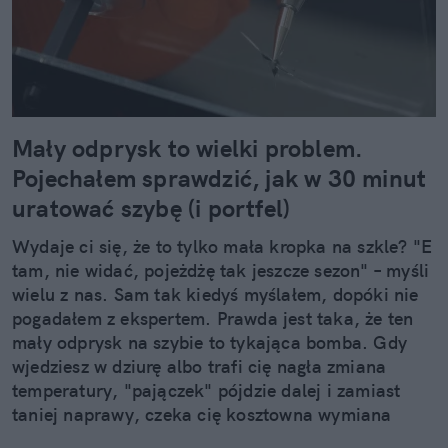
Mały odprysk to wielki problem.
Pojechałem sprawdzić, jak w 30 minut
uratować szybę (i portfel)
Wydaje ci się, że to tylko mała kropka na szkle? "E
tam, nie widać, pojeżdżę tak jeszcze sezon" – myśli
wielu z nas. Sam tak kiedyś myślałem, dopóki nie
pogadałem z ekspertem. Prawda jest taka, że ten
mały odprysk na szybie to tykająca bomba. Gdy
wjedziesz w dziurę albo trafi cię nagła zmiana
temperatury, "pajączek" pójdzie dalej i zamiast
taniej naprawy, czeka cię kosztowna wymiana
szyby. Wybrałem się do serwisu Autoglass®, żeby