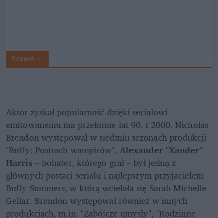
Rozwiń
Aktor zyskał popularność dzięki serialowi 
emitowanemu ma przełomie lat 90. i 2000. Nicholas 
Brendon występował w siedmiu sezonach produkcji 
"Buffy: Postrach wampirów". 
Alexander "Xander" 
Harris
 – bohater, którego grał – był jedną z 
głównych postaci serialu i najlepszym przyjacielem 
Buffy Summers, w którą wcielała się Sarah Michelle 
Gellar. Brendon występował również w innych 
produkcjach, m.in. "Zabójcze umysły", "Rodzinne 