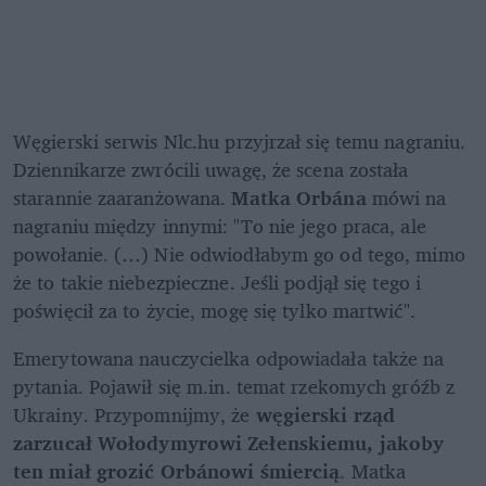
Węgierski serwis Nlc.hu przyjrzał się temu nagraniu. 
Dziennikarze zwrócili uwagę, że scena została 
starannie zaaranżowana.
 Matka Orbána
 mówi na 
nagraniu między innymi: "To nie jego praca, ale 
powołanie. (…) Nie odwiodłabym go od tego, mimo 
że to takie niebezpieczne. Jeśli podjął się tego i 
poświęcił za to życie, mogę się tylko martwić".
Emerytowana nauczycielka odpowiadała także na 
pytania. Pojawił się m.in. temat rzekomych gróźb z 
Ukrainy. Przypomnijmy, że 
węgierski rząd 
zarzucał Wołodymyrowi Zełenskiemu, jakoby 
ten miał grozić Orbánowi śmiercią
. Matka 