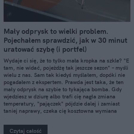
Mały odprysk to wielki problem.
Pojechałem sprawdzić, jak w 30 minut
uratować szybę (i portfel)
Wydaje ci się, że to tylko mała kropka na szkle? "E
tam, nie widać, pojeżdżę tak jeszcze sezon" – myśli
wielu z nas. Sam tak kiedyś myślałem, dopóki nie
pogadałem z ekspertem. Prawda jest taka, że ten
mały odprysk na szybie to tykająca bomba. Gdy
wjedziesz w dziurę albo trafi cię nagła zmiana
temperatury, "pajączek" pójdzie dalej i zamiast
taniej naprawy, czeka cię kosztowna wymiana
szyby. Wybrałem się do serwisu Autoglass®, żeby
na własne oczy zobaczyć, jak profesjonaliści radzą
Czytaj całość
sobie z takimi uszkodzeniami.