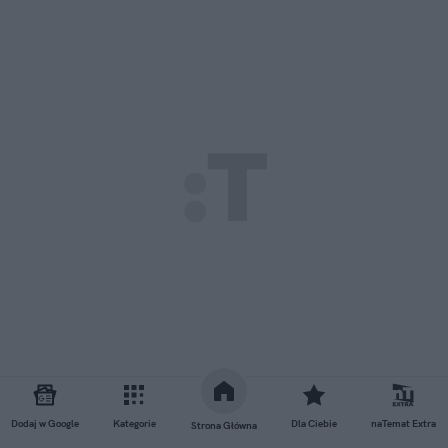
Dodaj w Google
Kategorie
Dla Ciebie
naTemat Extra
Strona Główna