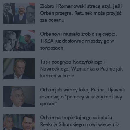
Ziobro i Romanowski stracą azyl, jeśli 
Orbán przegra. Ratunek może przyjść 
zza oceanu
Orbánowi musiało zrobić się ciepło. 
TISZA już dosłownie miażdży go w 
sondażach
Tusk podgryza Kaczyńskiego i 
Nawrockiego. Wzmianka o Putinie jak 
kamień w bucie
Orbán jak wierny lokaj Putina. Ujawnili 
rozmowę o "pomocy w każdy możliwy 
sposób"
Orbán na tropie tajnego sabotażu. 
Reakcja Sikorskiego mówi więcej niż 