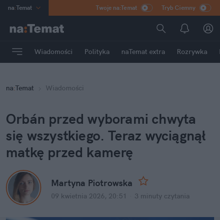
na
:
Temat
Twoje na:Temat
Tryb Ciemny
INN
:
Poland
ASZ
:
dziennik
Wiadomości
Polityka
naTemat extra
Rozrywka
mama
:
DU
dad
:
HERO
na
:
Temat
Wiadomości
Rozrywka
Orbán przed wyborami chwyta 
się wszystkiego. Teraz wyciągnął 
matkę przed kamerę
Martyna Piotrowska
09 kwietnia 2026, 20:51
·
3 minuty
 czytania