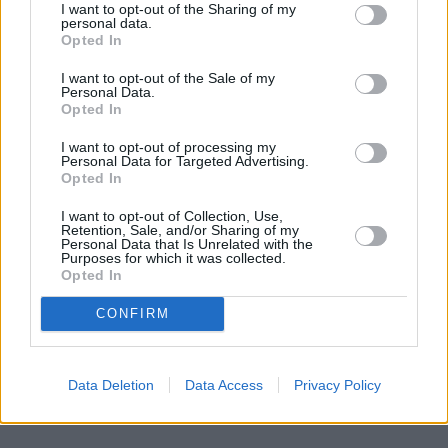
I want to opt-out of the Sharing of my
personal data.
Opted In
I want to opt-out of the Sale of my
Personal Data.
Opted In
I want to opt-out of processing my
Personal Data for Targeted Advertising.
Opted In
I want to opt-out of Collection, Use,
Retention, Sale, and/or Sharing of my
Personal Data that Is Unrelated with the
Purposes for which it was collected.
Opted In
CONFIRM
Domowy obiad od podstaw bez stania 
godzinami w kuchni? Sprawdziłam, 
czy to możliwe
Data Deletion
Data Access
Privacy Policy