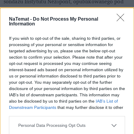
sondażu Instytutu Nézőpont, opublikowanego pod 
koniec marca, Fidesz-KDNP miał 46 proc., a TISZA 
40 proc. XXI Század Intézet także wskazywał 
NaTemat -
Do Not Process My Personal
przewagę partii rządzącej (46 do 41 proc.). 
Information
Przypomnijmy, że nawet wtedy, gdy opozycja 
If you wish to opt-out of the sale, sharing to third parties, or
teoretycznie wyprzedzi aktualny rząd, system 
processing of your personal or sensitive information for
targeted advertising by us, please use the below opt-out
jednomandatowych okręgów i konstrukcja ordynacji 
section to confirm your selection. Please note that after your
nadal mogą działać na korzyść Fideszu. Ale trudno 
opt-out request is processed you may continue seeing
ignorować problemy partii Orbána, w szczególności 
interest-based ads based on personal information utilized by
słaby wynik wśród młodszych wyborców. 
us or personal information disclosed to third parties prior to
your opt-out. You may separately opt-out of the further
disclosure of your personal information by third parties on the
IAB’s list of downstream participants. This information may
also be disclosed by us to third parties on the
IAB’s List of
Downstream Participants
that may further disclose it to other
third parties.
Personal Data Processing Opt Outs