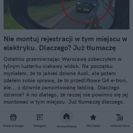
Nie montuj rejestracji w tym miejscu w
elektryku. Dlaczego? Już tłumaczę
Ostatnio przemierzając Warszawę zobaczyłem w
tylnym lusterku ciekawy widok. Na początku
myslałem, że to jakieś dziwne Audi, ale potem
zdałem sobie sprawę, że to przedliftowe Q4 e-tron,
ale... z dziwnie zamontowaną tablicą. Dlaczego
dziwnie? A no dlatego, że raczej nie powinno się jej
montować w tym miejscu. Już tłumaczę dlaczego.
Czytaj całość
Dodaj w Google
Kategorie
Dla Ciebie
naTemat Extra
Strona Główna