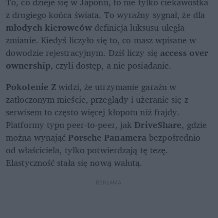
To, co dzieje się w Japonii, to nie tylko ciekawostka 
z drugiego końca świata. To wyraźny sygnał, że dla 
młodych kierowców
 definicja luksusu uległa 
zmianie. Kiedyś liczyło się to, co masz wpisane w 
dowodzie rejestracyjnym. Dziś liczy się 
access over 
ownership
, czyli dostęp, a nie posiadanie.
Pokolenie Z
 widzi, że utrzymanie garażu w 
zatłoczonym mieście, przeglądy i użeranie się z 
serwisem to często więcej kłopotu niż frajdy. 
Platformy typu peer-to-peer, jak 
DriveShare
, gdzie 
można wynająć 
Porsche Panamera
 bezpośrednio 
od właściciela, tylko potwierdzają tę tezę. 
Elastyczność stała się nową walutą.
REKLAMA 