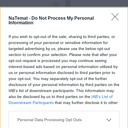
NaTemat -
Do Not Process My Personal
Information
If you wish to opt-out of the sale, sharing to third parties, or
processing of your personal or sensitive information for
targeted advertising by us, please use the below opt-out
section to confirm your selection. Please note that after your
Pociągiem z Polski do Włoch?!  
opt-out request is processed you may continue seeing
Nowość od PKP Intercity! | 
interest-based ads based on personal information utilized by
kierunek:PODRÓŻE
us or personal information disclosed to third parties prior to
your opt-out. You may separately opt-out of the further
disclosure of your personal information by third parties on the
IAB’s list of downstream participants. This information may
also be disclosed by us to third parties on the
IAB’s List of
Downstream Participants
that may further disclose it to other
third parties.
Personal Data Processing Opt Outs
Nie przegap żadnej ważnej wiadomości i
obserwuj nas w Google News!