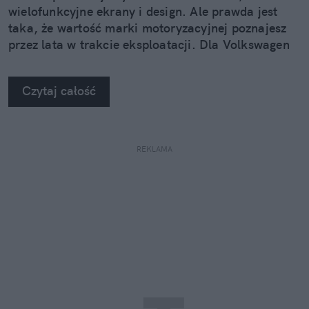
wielofunkcyjne ekrany i design. Ale prawda jest
taka, że wartość marki motoryzacyjnej poznajesz
przez lata w trakcie eksploatacji. Dla Volkswagen
Group Polska doświadczenie klienta gra
pierwszoplanową rolę.
Czytaj całość
REKLAMA