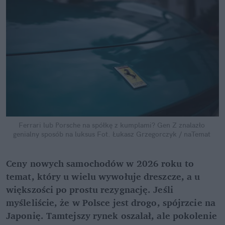
Ferrari lub Porsche na spółkę z kumplami? Gen Z znalazło 
genialny sposób na luksus
Fot. Łukasz Grzegorczyk / naTemat
Ceny nowych samochodów w 2026 roku to 
temat, który u wielu wywołuje dreszcze, a u 
większości po prostu rezygnację. Jeśli 
myśleliście, że w Polsce jest drogo, spójrzcie na 
Japonię. Tamtejszy rynek oszalał, ale pokolenie 