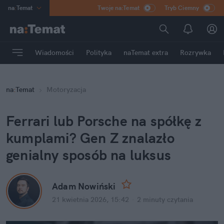
na
:
Temat
Twoje na:Temat
Tryb Ciemny
INN
:
Poland
ASZ
:
dziennik
Wiadomości
Polityka
naTemat extra
Rozrywka
mama
:
DU
dad
:
HERO
na
:
Temat
Motoryzacja
Rozrywka
Ferrari lub Porsche na spółkę z 
kumplami? Gen Z znalazło 
genialny sposób na luksus
Adam Nowiński
21 kwietnia 2026, 15:42
·
2 minuty
 czytania