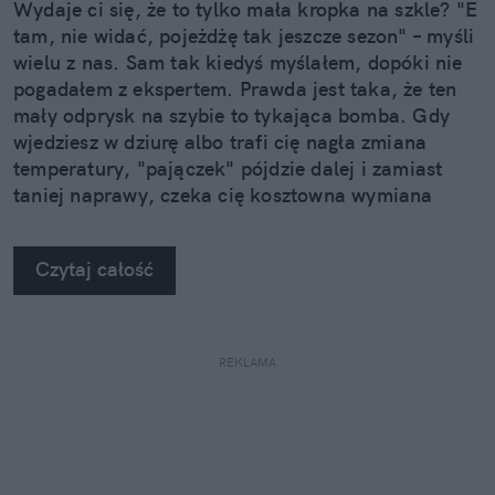
Wydaje ci się, że to tylko mała kropka na szkle? "E
tam, nie widać, pojeżdżę tak jeszcze sezon" – myśli
wielu z nas. Sam tak kiedyś myślałem, dopóki nie
pogadałem z ekspertem. Prawda jest taka, że ten
mały odprysk na szybie to tykająca bomba. Gdy
wjedziesz w dziurę albo trafi cię nagła zmiana
temperatury, "pajączek" pójdzie dalej i zamiast
taniej naprawy, czeka cię kosztowna wymiana
szyby. Wybrałem się do serwisu Autoglass®, żeby
na własne oczy zobaczyć, jak profesjonaliści radzą
Czytaj całość
sobie z takimi uszkodzeniami.
REKLAMA