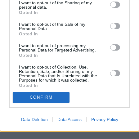
I want to opt-out of the Sharing of my
personal data.
Opted In
Więcej:
Porsche
Samochody luksusowe
I want to opt-out of the Sale of my
Personal Data.
Opted In
I want to opt-out of processing my
Personal Data for Targeted Advertising.
Opted In
I want to opt-out of Collection, Use,
Retention, Sale, and/or Sharing of my
Personal Data that Is Unrelated with the
Adam Nowiński
Purposes for which it was collected.
Opted In
Obserwuj
CONFIRM
Napisz do mnie:
adam.nowinski@natemat.pl
Data Deletion
Data Access
Privacy Policy