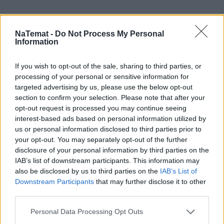
NaTemat -
Do Not Process My Personal
Information
If you wish to opt-out of the sale, sharing to third parties, or
processing of your personal or sensitive information for
targeted advertising by us, please use the below opt-out
section to confirm your selection. Please note that after your
Przełamano tu również mocno zakorzeniony 
opt-out request is processed you may continue seeing
stereotyp, że ciężki przemysł motoryzacyjny to 
interest-based ads based on personal information utilized by
wyłącznie męski świat. Na nowych, wysoce 
us or personal information disclosed to third parties prior to
zautomatyzowanych liniach produkcyjnych załogę w 
your opt-out. You may separately opt-out of the further
disclosure of your personal information by third parties on the
około 50 procentach stanowią kobiety.
IAB’s list of downstream participants. This information may
also be disclosed by us to third parties on the
IAB’s List of
Prawdziwie lokalny łańcuch dostaw
Downstream Participants
that may further disclose it to other
third parties.
W dobie zerwanych łańcuchów dostaw i problemów 
Personal Data Processing Opt Outs
logistycznych, o których w ostatnich latach na 