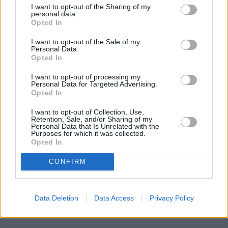
własnej skórze przekonała się cała branża moto, 
I want to opt-out of the Sharing of my
personal data.
polska 
fabryka Toyoty
 gra bardzo bezpiecznie i 
Opted In
odpowiedzialnie. 
I want to opt-out of the Sale of my
Personal Data.
Od 50 do 80 procent wszystkich części niezbędnych 
Opted In
do produkcji, w zależności od konkretnego 
I want to opt-out of processing my
produktu, pochodzi od dostawców z Europy. Co dla 
Personal Data for Targeted Advertising.
Opted In
nas najbardziej istotne, około 15 procent z nich 
dostarczanych jest bezpośrednio z Polski.
I want to opt-out of Collection, Use,
Retention, Sale, and/or Sharing of my
Personal Data that Is Unrelated with the
Purposes for which it was collected.
Opted In
CONFIRM
Data Deletion
Data Access
Privacy Policy