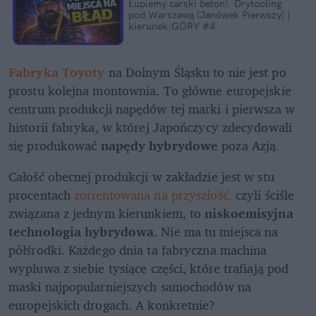
Łupiemy carski beton!  Drytooling 
pod Warszawą (Janówek Pierwszy) | 
kierunek:GÓRY #4
Fabryka Toyoty
 na Dolnym Śląsku to nie jest po 
prostu kolejna montownia. To główne europejskie 
centrum produkcji napędów tej marki i pierwsza w 
historii fabryka, w której Japończycy zdecydowali 
się produkować 
napędy hybrydowe
 poza Azją. 
Całość obecnej produkcji w zakładzie jest w stu 
procentach 
zorientowana na przyszłość,
 czyli ściśle 
związana z jednym kierunkiem, to 
niskoemisyjna 
technologia hybrydowa
. Nie ma tu miejsca na 
półśrodki. Każdego dnia ta fabryczna machina 
wypluwa z siebie tysiące części, które trafiają pod 
maski najpopularniejszych samochodów na 
europejskich drogach. A konkretnie?