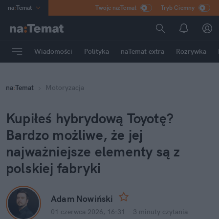
na
:
Temat
Twoje na:Temat
Tryb Ciemny
INN
:
Poland
ASZ
:
dziennik
Wiadomości
Polityka
naTemat extra
Rozrywka
mama
:
DU
dad
:
HERO
na
:
Temat
Motoryzacja
Rozrywka
Kupiłeś hybrydową Toyotę? 
Bardzo możliwe, że jej 
najważniejsze elementy są z 
polskiej fabryki
Adam Nowiński
01 czerwca 2026, 16:31
·
3 minuty
 czytania