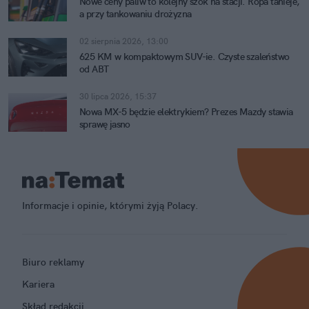
Nowe ceny paliw to kolejny szok na stacji. Ropa tanieje,
a przy tankowaniu drożyzna
02 sierpnia 2026, 13:00
625 KM w kompaktowym SUV-ie. Czyste szaleństwo
od ABT
30 lipca 2026, 15:37
Nowa MX-5 będzie elektrykiem? Prezes Mazdy stawia
sprawę jasno
Informacje i opinie, którymi żyją Polacy.
Biuro reklamy
Kariera
Skład redakcji