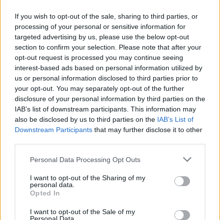
Przejechałem się nową oraz starą
If you wish to opt-out of the sale, sharing to third parties, or
RAV4 po torze i w terenie. Nie mam
processing of your personal or sensitive information for
targeted advertising by us, please use the below opt-out
złudzeń, która jest lepsza
section to confirm your selection. Please note that after your
opt-out request is processed you may continue seeing
interest-based ads based on personal information utilized by
us or personal information disclosed to third parties prior to
your opt-out. You may separately opt-out of the further
disclosure of your personal information by third parties on the
IAB’s list of downstream participants. This information may
also be disclosed by us to third parties on the
IAB’s List of
Downstream Participants
that may further disclose it to other
third parties.
Personal Data Processing Opt Outs
I want to opt-out of the Sharing of my
personal data.
Opted In
Motoryzacja
I want to opt-out of the Sale of my
17 lipca 2026, 22:43
Personal Data.