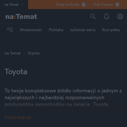
na
:
Temat
Twoje na:Temat
Tryb Ciemny
INN
:
Poland
ASZ
:
dziennik
Wiadomości
Polityka
naTemat extra
Rozrywka
mama
:
DU
dad
:
HERO
Rozrywka
na
:
Temat
Toyota
Toyota
To twoje kompleksowe źródło informacji o jednym z
największych i najbardziej rozpoznawalnych
producentów samochodów na świecie. Toyota,
japońska marka o globalnym zasięgu, jest
Pokaż więcej
synonimem niezawodności, trwałości i doskonałej
jakości, a także pionierem i liderem w dziedzinie