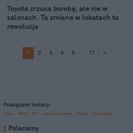
Toyota zrzuca bombę, ale nie w
salonach. Ta zmiana w lokatach to
rewolucja
...
1
2
3
4
5
17
>
Powiązane tematy:
Lexus
BMW
SUV
sporty motorowe
Mazda
Samochody
Polecamy