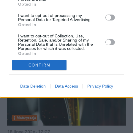
Opted In
Kupiłeś używaną Toyotę lub Lexusa?
Nawet po 8 latach wciąż możesz
I want to opt-out of processing my
Personal Data for Targeted Advertising.
aktywować tę gwarancję
Opted In
I want to opt-out of Collection, Use,
Retention, Sale, and/or Sharing of my
Personal Data that Is Unrelated with the
Purposes for which it was collected.
Opted In
CONFIRM
Data Deletion
Data Access
Privacy Policy
Motoryzacja
15 lipca 2026, 12:27