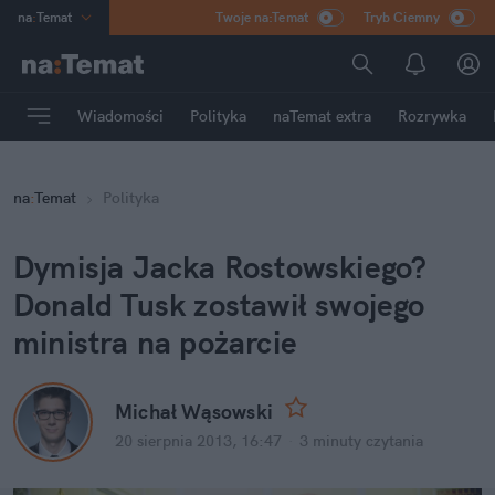
na
:
Temat
Twoje na:Temat
Tryb Ciemny
INN
:
Poland
ASZ
:
dziennik
Wiadomości
Polityka
naTemat extra
Rozrywka
mama
:
DU
dad
:
HERO
na
:
Temat
Polityka
Rozrywka
Dymisja Jacka Rostowskiego? 
Donald Tusk zostawił swojego 
ministra na pożarcie
Michał Wąsowski
20 sierpnia 2013, 16:47
·
3 minuty
 czytania