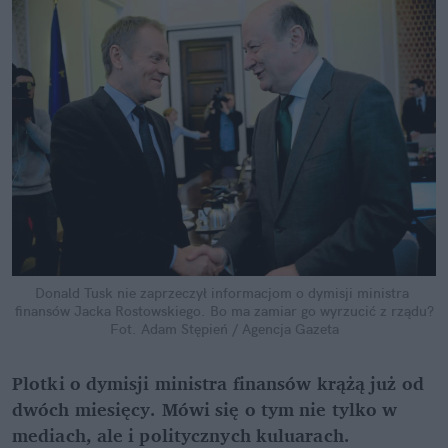
Donald Tusk nie zaprzeczył informacjom o dymisji ministra 
finansów Jacka Rostowskiego. Bo ma zamiar go wyrzucić z rządu?
Fot. Adam Stępień / Agencja Gazeta
Plotki o dymisji ministra finansów krążą już od 
dwóch miesięcy. Mówi się o tym nie tylko w 
mediach, ale i politycznych kuluarach. 