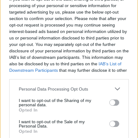
processing of your personal or sensitive information for
targeted advertising by us, please use the below opt-out
section to confirm your selection. Please note that after your
opt-out request is processed you may continue seeing
interest-based ads based on personal information utilized by
us or personal information disclosed to third parties prior to
your opt-out. You may separately opt-out of the further
disclosure of your personal information by third parties on the
IAB’s list of downstream participants. This information may
also be disclosed by us to third parties on the
IAB’s List of
Downstream Participants
that may further disclose it to other
third parties.
Personal Data Processing Opt Outs
Pociągiem z Polski do Włoch?!  
Nowość od PKP Intercity! | 
I want to opt-out of the Sharing of my
kierunek:PODRÓŻE
personal data.
Opted In
I want to opt-out of the Sale of my
Wyglądało to tak, jak by za wszelką cenę Donald 
Personal Data.
Opted In
Tusk nie chciał nadstawiać karku za Jacka 