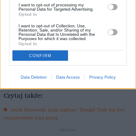
Rostowskiego.
I want to opt-out of processing my
Personal Data for Targeted Advertising.
Opted In
Wspominając sytuacje, w których premier bronił – 
czasem rozpaczliwie i kompletnie wbrew opinii 
I want to opt-out of Collection, Use,
Retention, Sale, and/or Sharing of my
publicznej – Joanny Muchy, Sławomira Nowaka, czy 
Personal Data that Is Unrelated with the
Purposes for which it was collected.
niegdyś Andrzeja Czumy, jego dzisiejsze "nie będę 
Opted In
tego komentował" daje dużo do myślenia. Tym 
razem Tusk nie chciał się narażać, by bronić swojego 
CONFIRM
ministra, nie wykonał najmniejszego gestu obrony. 
Czyżby dlatego, że 
Jacek Rostowski
 i tak zostanie w 
Data Deletion
Data Access
Privacy Policy
polityce rzucony na pożarcie?
Czytaj także: 
Jacek Rostowski poza rządem? Donald Tusk ma być 
rozczarowany jego pracą
REKLAMA 