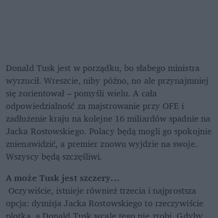
Donald Tusk jest w porządku, bo słabego ministra 
wyrzucił. Wreszcie, niby późno, no ale przynajmniej 
się zorientował – pomyśli wielu. A cała 
odpowiedzialność za majstrowanie przy OFE i 
zadłużenie kraju na kolejne 16 miliardów spadnie na 
Jacka Rostowskiego. Polacy będą mogli go spokojnie 
znienawidzić, a premier znowu wyjdzie na swoje. 
Wszyscy będą szczęśliwi.
A może Tusk jest szczery...
 Oczywiście, istnieje również trzecia i najprostsza 
opcja: dymisja Jacka Rostowskiego to rzeczywiście 
plotka, a Donald Tusk wcale tego nie zrobi. Gdyby 