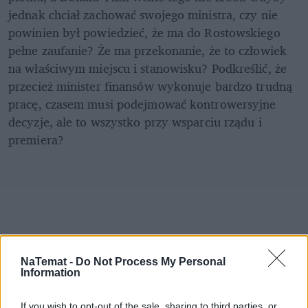
jednak chciał zachować swojego ministra, czy nie 
powinien był powiedzieć, że ma do Rostowskiego 
pełne zaufanie? Że ma przekonanie, że to człowiek 
na właściwym miejscu i stanowisku? Podkreślić, że 
przecież minister finansów wykonuje bardzo trudną 
pracę, czasem musi podejmować kontrowersyjne 
decyzje, ale to wszystko przy wsparciu rządu i 
premiera?
NaTemat -
Do Not Process My Personal
Information
If you wish to opt-out of the sale, sharing to third parties, or