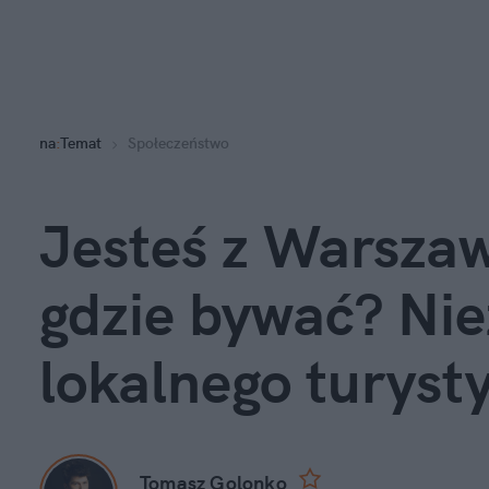
na
:
Temat
Społeczeństwo
Jesteś z Warszaw
gdzie bywać? Ni
lokalnego turyst
Tomasz Golonko