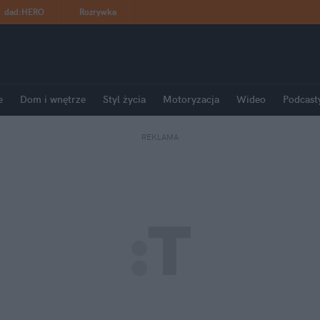
dad
:
HERO
Rozrywka
e
Dom i wnętrze
Styl życia
Motoryzacja
Wideo
Podcast
REKLAMA