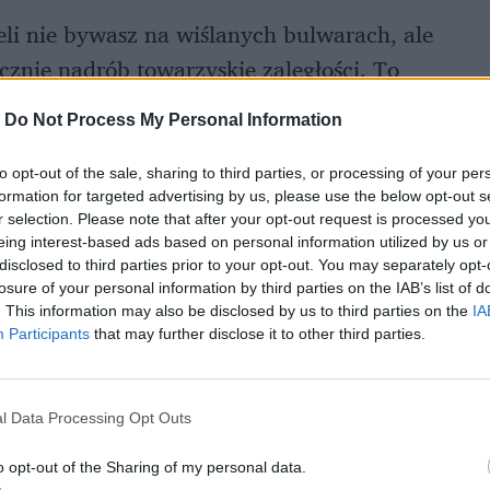
eli nie bywasz na wiślanych bulwarach, ale
ecznie nadrób towarzyskie zaległości. To
prawdę dobre. W ciągu dnia można nad Wisłą
-
Do Not Process My Personal Information
olice Centrum Olimpijskiego)
to opt-out of the sale, sharing to third parties, or processing of your per
formation for targeted advertising by us, please use the below opt-out s
r selection. Please note that after your opt-out request is processed y
eing interest-based ads based on personal information utilized by us or
disclosed to third parties prior to your opt-out. You may separately opt-
losure of your personal information by third parties on the IAB’s list of
. This information may also be disclosed by us to third parties on the
IA
Participants
that may further disclose it to other third parties.
l Data Processing Opt Outs
o opt-out of the Sharing of my personal data.