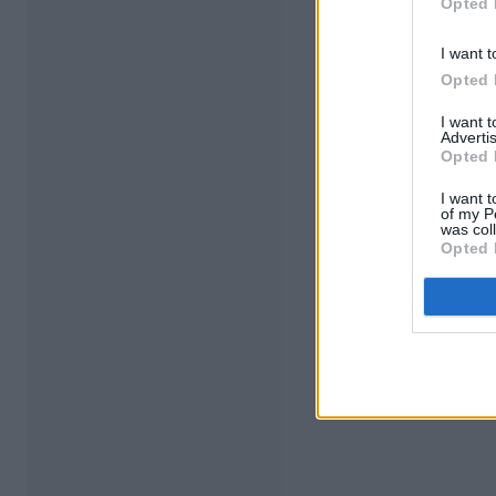
Opted 
I want t
Opted 
I want 
Advertis
Opted 
I want t
of my P
was col
Opted 