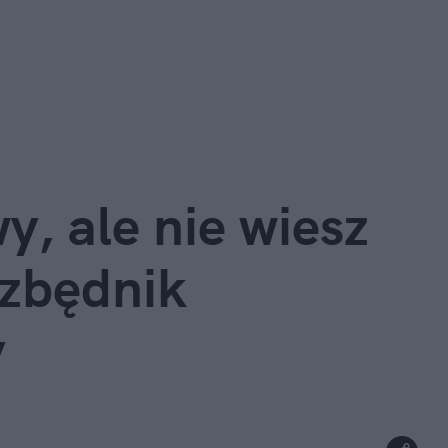
y, ale nie wiesz
ezbędnik
y