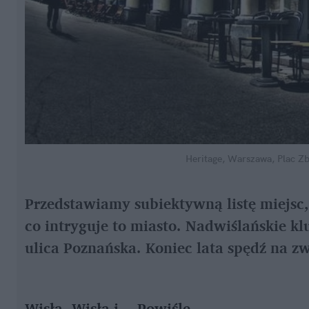
Heritage, Warszawa, Plac Zb
Przedstawiamy subiektywną listę miejsc,
co intryguje to miasto. Nadwiślańskie kl
ulica Poznańska. Koniec lata spędź na 
Wisła, Wisła i… Powiśle