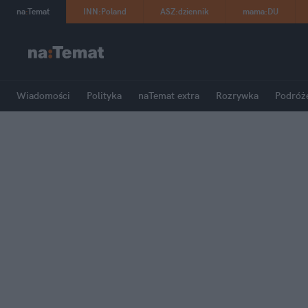
na
:
Temat
INN
:
Poland
ASZ
:
dziennik
mama
:
DU
Wiadomości
Polityka
naTemat extra
Rozrywka
Podróż