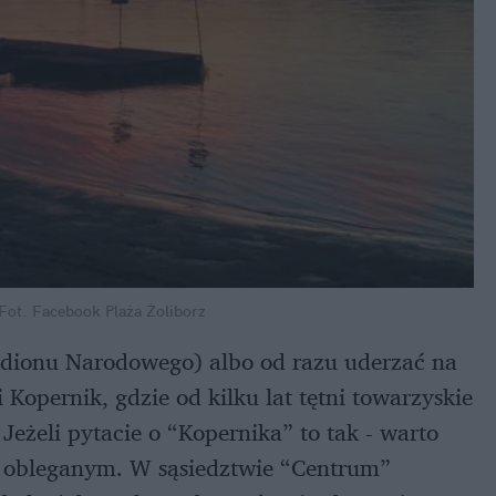
Fot. Facebook Plaża Żoliborz
tadionu Narodowego) albo od razu uderzać na
Kopernik, gdzie od kilku lat tętni towarzyskie
Jeżeli pytacie o “Kopernika” to tak - warto
m obleganym. W sąsiedztwie “Centrum”