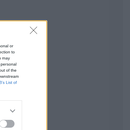
sonal or
ection to
ou may
 personal
out of the
 downstream
B’s List of