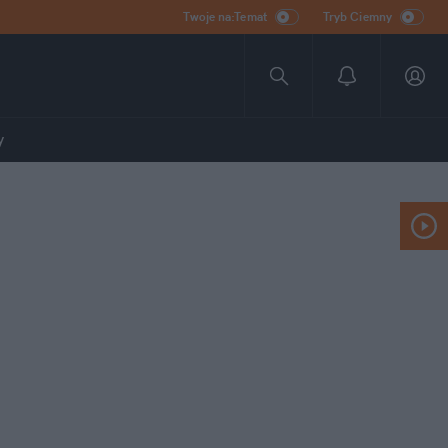
Twoje na:Temat
Tryb Ciemny
y