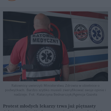
Ratownicy uwierzyli Ministerstwu Zdrowia w obietnice o
podwyżkach. Bardzo szybko musieli zweryfikować swoje opinie i
nadzieje.
Fot. Katarzyna Bednarczyk/Agencja Gazeta
Protest młodych lekarzy trwa już piętnasty