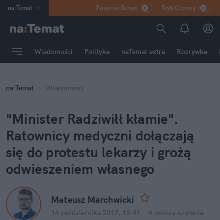
na
:
Temat
Twoje na:Temat
Tryb Ciemny
INN
:
Poland
ASZ
:
dziennik
Wiadomości
Polityka
naTemat extra
Rozrywka
mama
:
DU
dad
:
HERO
na
:
Temat
Wiadomości
Rozrywka
"Minister Radziwiłł kłamie".
Ratownicy medyczni dołączają
się do protestu lekarzy i grożą
odwieszeniem własnego
Mateusz Marchwicki
16 października 2017, 18:41
·
4 minuty
czytania