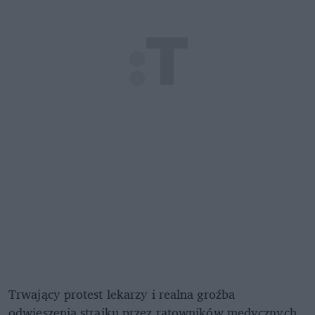
Trwający protest lekarzy i realna groźba
odwieszenia strajku przez ratowników medycznych