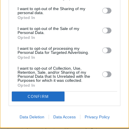
I want to opt-out of the Sharing of my
personal data.
Pociągiem z Polski do Włoch?!
Opted In
Nowość od PKP Intercity! |
kierunek:PODRÓŻE
I want to opt-out of the Sale of my
Personal Data.
Opted In
– Ci ratownicy, którzy jeżdżą w zespołach ratownictwa
medycznego (pracujący w tzw. systemie finansowanym
I want to opt-out of processing my
Personal Data for Targeted Advertising.
przez budżet państwa) w większości podwyżki dostali. Z
Opted In
grupy pozostałych, mogę na palcach jednej ręki policzyć
I want to opt-out of Collection, Use,
placówki, które te podwyżki ratownikom dały.
Retention, Sale, and/or Sharing of my
Personal Data that Is Unrelated with the
Obiecanych podwyżek po prostu nie ma. Tak właśnie
Purposes for which it was collected.
Opted In
wygląda dotrzymywanie zobowiązań przez Ministerstwo
Zdrowia – tłumaczy Badach-Rogowski.
CONFIRM
Dodaje do tego wciąż niezrealizowaną obietnicę
nowelizacji ustawy o ratownictwie medycznym, która
Data Deletion
Data Access
Privacy Policy
miała być podpisana przez prezydenta w listopadzie. Do