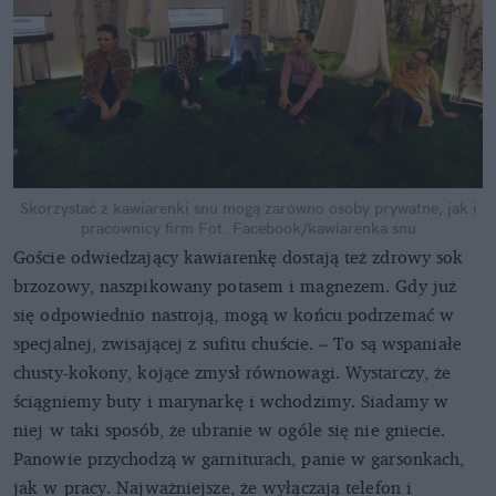
Skorzystać z kawiarenki snu mogą zarówno osoby prywatne, jak i
pracownicy firm
Fot. Facebook/kawiarenka snu
Goście odwiedzający kawiarenkę dostają też zdrowy sok
brzozowy, naszpikowany potasem i magnezem. Gdy już
się odpowiednio nastroją, mogą w końcu podrzemać w
specjalnej, zwisającej z sufitu chuście. – To są wspaniałe
chusty-kokony, kojące zmysł równowagi. Wystarczy, że
ściągniemy buty i marynarkę i wchodzimy. Siadamy w
niej w taki sposób, że ubranie w ogóle się nie gniecie.
Panowie przychodzą w garniturach, panie w garsonkach,
jak w pracy. Najważniejsze, że wyłączają telefon i