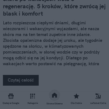
regenerację. 5 kroków, które zwrócą jej
blask i komfort
Lato rozpieszcza ciepłymi dniami, długimi
wieczorami i wakacyjnymi wyjazdami, ale nasza
skóra ma na ten temat zupełnie inne zdanie.
Złocista opalenizna dodaje jej uroku, ale tygodnie
spędzone na słońcu, w klimatyzowanych
pomieszczeniach, w słonej wodzie czy w podróży
mogą odbić się na jej kondycji. Dlatego po
wakacjach warto postawić na pielęgnację, która
nie kończy się na samym nawilżeniu. Sprawdzamy,
jak pięć kosmetyków z linii Neuro Adapt marki
Czytaj całość
Clochee może pomóc skórze odzyskać równowagę.
REKLAMA
Dodaj w Google
Kategorie
Dla Ciebie
naTemat Extra
Strona Główna