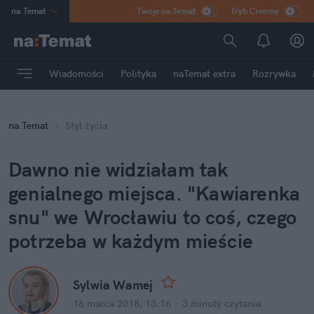
na
:
Temat
Twoje na:Temat
Tryb Ciemny
INN
:
Poland
ASZ
:
dziennik
Wiadomości
Polityka
naTemat extra
Rozrywka
mama
:
DU
dad
:
HERO
na
:
Temat
Styl życia
Rozrywka
Dawno nie widziałam tak
genialnego miejsca. "Kawiarenka
snu" we Wrocławiu to coś, czego
potrzeba w każdym mieście
Sylwia Wamej
16 marca 2018, 13:16
·
3 minuty
czytania