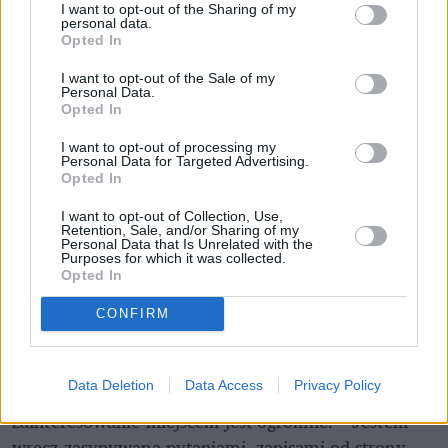
I want to opt-out of the Sharing of my
personal data.
Opted In
Pobujać można się w specjalnej chuście przyczepionej do sufitu
I want to opt-out of the Sale of my
Fot. Facebook/Kawiarenka snu
Personal Data.
Aby móc się bujać, najpierw trzeba się zapisać
Opted In
Aby poczuć się błogo (ewentualnie jak jakiś owad
I want to opt-out of processing my
zwisający z sufitu w swoim kokonie) i – jak mówi
Personal Data for Targeted Advertising.
Opted In
Magda – w "ramionach u mamy” najpierw trzeba
zapisać się na stronie vincipowernap.pl. Jedna sesja
I want to opt-out of Collection, Use,
Retention, Sale, and/or Sharing of my
trwa 55 minut i kosztuje 90 złotych. Pierwsze
Personal Data that Is Unrelated with the
Purposes for which it was collected.
wejście jest promocyjne, a jego cena to 55 zł. Uciąć
Opted In
sobie drzemkę w kawiarence snu może każdy;
zarówno osoby prywatne, jak i pracownicy film. –
CONFIRM
Ludzie zasypiają, czasem nawet na bardzo krótko,
od dwóch do pięciu minut – podsumowuje
Data Deletion
Data Access
Privacy Policy
Magdalena Filcek. Mimo kilku dni od otwarcia
zainteresowanie miejscem jest ogromne. – Jestem
wręcz zasypywana pytaniami, zapisami od strony