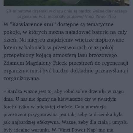
20-minutowe drzemki w ciągu dnia są bardzo ważne dla naszego
organizmu
Fot. materiały prasowe/ Vinci Power Nap
W
"Kawiarence snu”
dostępne są tematyczne
pokoje, w których można naładować baterie na cały
dzień. Na miejscu znajdziemy wnętrze inspirowane
lotem w balonach w przestworzach oraz pokój
przepełniony kojącą atmosferą lasu brzozowego.
Zdaniem Magdaleny Filcek przestrzeń do regeneracji
organizmu musi być bardzo dokładnie przemyślana i
zorganizowana.
– Bardzo ważne jest to, aby robić sobie drzemki w ciągu
dnia. U nas nie śpimy na klawiaturze czy w twardym
fotelu, tylko w miękkiej chuście. Cała aranżacja
przestrzeni przygotowana jest tak, żeby ta drzemka była
jak najbardziej efektywna. Ważne, żeby dla ciała i umysłu
były idealne warunki. W "Vinci Power Nap" nie ma