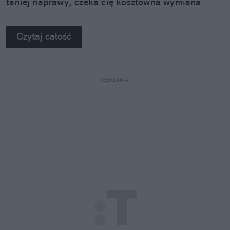
taniej naprawy, czeka cię kosztowna wymiana
szyby. Wybrałem się do serwisu Autoglass®, żeby
na własne oczy zobaczyć, jak profesjonaliści radzą
Czytaj całość
sobie z takimi uszkodzeniami.
REKLAMA