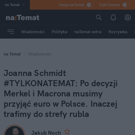
na
:
Temat
Twoje na:Temat
Tryb Ciemny
INN
:
Poland
ASZ
:
dziennik
Wiadomości
Polityka
naTemat extra
Rozrywka
mama
:
DU
dad
:
HERO
na
:
Temat
Wiadomości
Rozrywka
Joanna Schmidt 
#TYLKONATEMAT: Po decyzji 
Merkel i Macrona musimy 
przyjąć euro w Polsce. Inaczej 
trafimy do strefy rubla
Jakub Noch