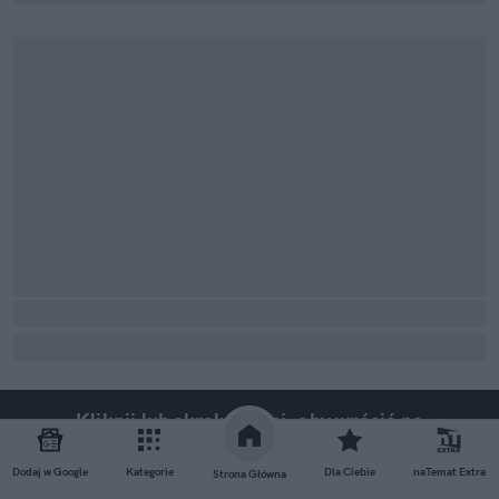
Kliknij lub skroluj dalej, aby wrócić na
stronę główną
Dodaj w Google
Kategorie
Dla Ciebie
naTemat Extra
Strona Główna