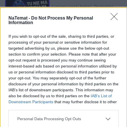
Łupiemy carski beton!  Drytooling 
pod Warszawą (Janówek Pierwszy) | 
kierunek:GÓRY #4
NaTemat -
Do Not Process My Personal
Information
If you wish to opt-out of the sale, sharing to third parties, or
Można więc przypuszczać, co na ten temat myślą 
processing of your personal or sensitive information for
ludzie ze środowisk mniej wyedukowanych. Dlatego 
targeted advertising by us, please use the below opt-out
górę biorą emocje i strach. Bo przecież PiS wmawia 
section to confirm your selection. Please note that after your
ludziom, że UE jest zła i zabiera Polakom 
opt-out request is processed you may continue seeing
interest-based ads based on personal information utilized by
suwerenność, więc euro też się boją. Trzeba zatem 
us or personal information disclosed to third parties prior to
naprawdę zacząć od edukacji. Od prostego 
your opt-out. You may separately opt-out of the further
wyjaśnienia, co dzięki wprowadzeniu euro stanie się 
disclosure of your personal information by third parties on the
z kapitałem, dlaczego odsetki od kredytów zmaleją i 
IAB’s list of downstream participants. This information may
also be disclosed by us to third parties on the
IAB’s List of
jak zaoszczędzimy na wymianie handlowej w tej 
Downstream Participants
that may further disclose it to other
samej walucie.
third parties.
Załóżmy, że rządzący ulegną argumentom za 
Personal Data Processing Opt Outs
wspólną walutą. Czy wówczas przyjęcie euro przez 