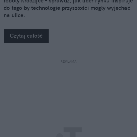
roboty kroczące – sprawdź, jak lider rynku inspiruje
do tego by technologie przyszłości mogły wyjechać
na ulice.
Czytaj całość
REKLAMA