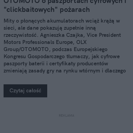
OTOMOTO o paszportach cyfrowych i
"clickbaitowych" pożarach
Mity o płonących akumulatorach wciąż krążą w
sieci, ale dane pokazują zupełnie inną
rzeczywistość. Agnieszka Czajka, Vice President
Motors Professionals Europe, OLX
Group/OTOMOTO, podczas Europejskiego
Kongresu Gospodarczego tłumaczy, jak cyfrowe
paszporty baterii i certyfikaty producentów
zmieniają zasady gry na rynku wtórnym i dlaczego
używany elektryk w 2026 roku to bezpieczniejszy
wybór niż myślisz.
Czytaj całość
REKLAMA