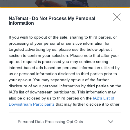
NaTemat -
Do Not Process My Personal
Information
Plus na dwóch koncertach MATY na
If you wish to opt-out of the sale, sharing to third parties, or
PGE Narodowym. Operator szykuje
processing of your personal or sensitive information for
mnóstwo atrakcji
targeted advertising by us, please use the below opt-out
section to confirm your selection. Please note that after your
Plus ponownie angażuje się w jedno z ważniejszych
opt-out request is processed you may continue seeing
wydarzeń muzycznych tego roku, kontynuując
interest-based ads based on personal information utilized by
us or personal information disclosed to third parties prior to
partnerstwo technologiczne przy dwóch koncertach
your opt-out. You may separately opt-out of the further
MATY na PGE Narodowym, które odbędą się 15 i
disclosure of your personal information by third parties on the
16 maja 2026 roku. Wydarzenie 15.05 to koncert
IAB’s list of downstream participants. This information may
"the best of MATA", a 16.05 to koncert zamykający
also be disclosed by us to third parties on the
IAB’s List of
trasę #MATA2040.
Downstream Participants
that may further disclose it to other
third parties.
Czytaj całość
Personal Data Processing Opt Outs