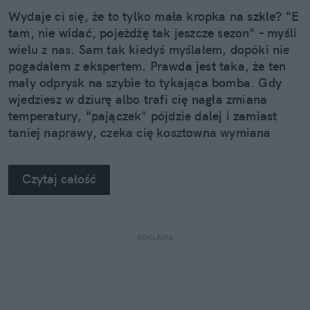
Wydaje ci się, że to tylko mała kropka na szkle? "E
tam, nie widać, pojeżdżę tak jeszcze sezon" – myśli
wielu z nas. Sam tak kiedyś myślałem, dopóki nie
pogadałem z ekspertem. Prawda jest taka, że ten
mały odprysk na szybie to tykająca bomba. Gdy
wjedziesz w dziurę albo trafi cię nagła zmiana
temperatury, "pajączek" pójdzie dalej i zamiast
taniej naprawy, czeka cię kosztowna wymiana
szyby. Wybrałem się do serwisu Autoglass®, żeby
na własne oczy zobaczyć, jak profesjonaliści radzą
Czytaj całość
sobie z takimi uszkodzeniami.
REKLAMA