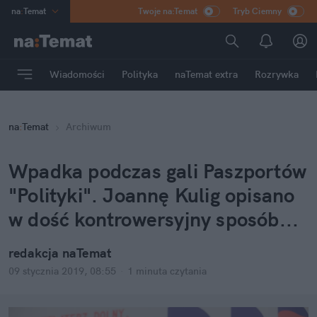
na
:
Temat
Twoje na:Temat
Tryb Ciemny
INN
:
Poland
ASZ
:
dziennik
Wiadomości
Polityka
naTemat extra
Rozrywka
mama
:
DU
dad
:
HERO
na
:
Temat
Archiwum
Rozrywka
Wpadka podczas gali Paszportów
"Polityki". Joannę Kulig opisano
w dość kontrowersyjny sposób...
redakcja naTemat
09 stycznia 2019, 08:55
·
1 minuta
czytania