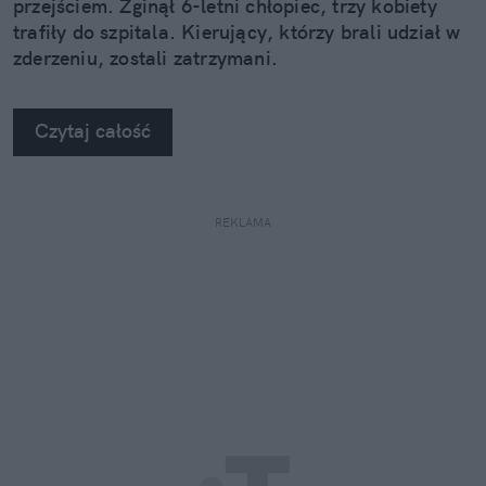
przejściem. Zginął 6-letni chłopiec, trzy kobiety
trafiły do szpitala. Kierujący, którzy brali udział w
zderzeniu, zostali zatrzymani.
Czytaj całość
REKLAMA