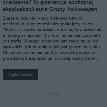
znaczenie? To gwarancja spokojnej
eksploatacji auta Grupy Volkswagen
Znasz to uczucie, kiedy oddajesz auto do
mechanika, a on ze stoickim spokojem, rzuca:
"Panie, czekamy na części, może będą w czwartek,
a może po niedzieli". I w tym momencie człowieka
coś trafia. Dlatego postanowiłem wejść za kulisy i
sprawdzić, jak to robią najwięksi gracze na rynku.
Chciałem zrozumieć, co tak naprawdę oddziela
prawdziwą klasę premium od całej reszty stawki.
Kiedy zobaczyłem twarde dane, po prostu złapałem
się za głowę.
Czytaj całość
REKLAMA