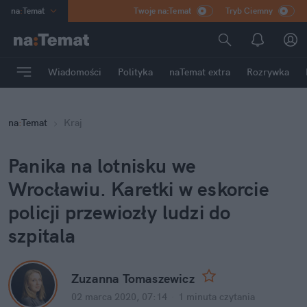
na
:
Temat
Twoje na:Temat
Tryb Ciemny
INN
:
Poland
ASZ
:
dziennik
Wiadomości
Polityka
naTemat extra
Rozrywka
mama
:
DU
dad
:
HERO
na
:
Temat
Kraj
Rozrywka
Panika na lotnisku we
Wrocławiu. Karetki w eskorcie
policji przewiozły ludzi do
szpitala
Zuzanna Tomaszewicz
02 marca 2020, 07:14
·
1 minuta
czytania