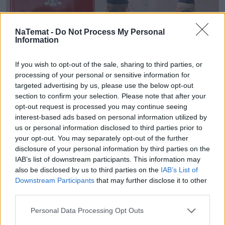
NaTemat -
Do Not Process My Personal
Information
If you wish to opt-out of the sale, sharing to third parties, or
processing of your personal or sensitive information for
targeted advertising by us, please use the below opt-out
Policja w siedzibie KRS. Wcześniej
section to confirm your selection. Please note that after your
opt-out request is processed you may continue seeing
śledczy podjęli decyzję o przeszukaniu
interest-based ads based on personal information utilized by
us or personal information disclosed to third parties prior to
W środowe południe (21 stycznia) policja weszła do
your opt-out. You may separately opt-out of the further
siedziby Krajowej Rady Sądownictwa. Z ustaleń
disclosure of your personal information by third parties on the
Radia ZET wynika, że wcześniej prokuratura
IAB’s list of downstream participants. This information may
wydała decyzję o przeszukaniu w budynku.
also be disclosed by us to third parties on the
IAB’s List of
Downstream Participants
that may further disclose it to other
third parties.
Czytaj całość
Personal Data Processing Opt Outs