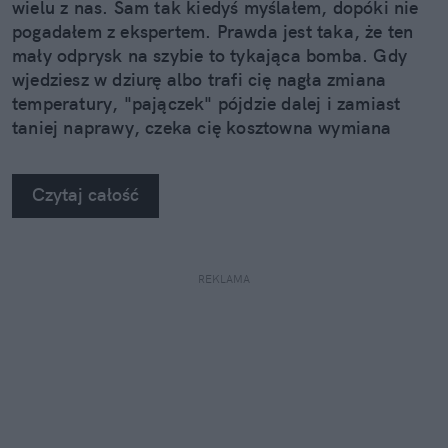
wielu z nas. Sam tak kiedyś myślałem, dopóki nie
pogadałem z ekspertem. Prawda jest taka, że ten
mały odprysk na szybie to tykająca bomba. Gdy
wjedziesz w dziurę albo trafi cię nagła zmiana
temperatury, "pajączek" pójdzie dalej i zamiast
taniej naprawy, czeka cię kosztowna wymiana
szyby. Wybrałem się do serwisu Autoglass®, żeby
na własne oczy zobaczyć, jak profesjonaliści radzą
Czytaj całość
sobie z takimi uszkodzeniami.
REKLAMA