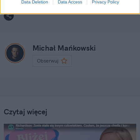
Data Deletion
Data Access
Privacy Policy
Michał Mańkowski
Obserwuj
Czytaj więcej