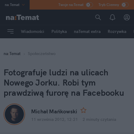
na
:
Temat
Twoje na:Temat
Tryb Ciemny
INN
:
Poland
ASZ
:
dziennik
Wiadomości
Polityka
naTemat extra
Rozrywka
mama
:
DU
dad
:
HERO
na
:
Temat
Społeczeństwo
Rozrywka
Fotografuje ludzi na ulicach
Nowego Jorku. Robi tym
prawdziwą furorę na Facebooku
Michał Mańkowski
11 września 2012, 12:21
·
2 minuty
czytania