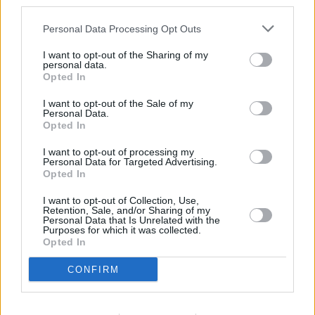
third parties.
– Cztery miesiące temu robiłem to samo, ale anonimowo.
Personal Data Processing Opt Outs
Nic się we mnie nie zmieniło, ale dzięki temu z kogoś
I want to opt-out of the Sharing of my
nieznanego stałem się rozpoznawalny. Ludzie podchodzą i
personal data.
mówią, ile dla nich znaczy moja praca - kontynuuje Brian
Opted In
Stanton na antenie BBC.
I want to opt-out of the Sale of my
Personal Data.
Co ciekawe to właśnie Stanton udostępnił na swoim
Opted In
facebook'owym profilu
zdjęcie "Ostatni pocałunek",
I want to opt-out of processing my
które podbija
od kilku dni internet.
Personal Data for Targeted Advertising.
Opted In
Zdjęcia Briana Stantona możesz zobaczyć
tutaj.
źródło:
BBC.co.uk
I want to opt-out of Collection, Use,
Retention, Sale, and/or Sharing of my
Nie przegap żadnej ważnej wiadomości i
Personal Data that Is Unrelated with the
Purposes for which it was collected.
obserwuj nas w Google News!
Opted In
CONFIRM
Więcej:
Fotografia
Internet
Facebook
USA
Nowy Jork