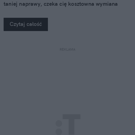
taniej naprawy, czeka cię kosztowna wymiana
szyby. Wybrałem się do serwisu Autoglass®, żeby
na własne oczy zobaczyć, jak profesjonaliści radzą
Czytaj całość
sobie z takimi uszkodzeniami.
REKLAMA