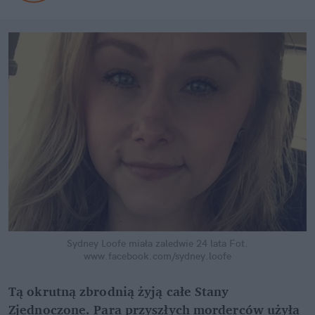
Sydney Loofe miała zaledwie 24 lata
Fot.
www.facebook.com/sydney.loofe
Tą okrutną zbrodnią żyją całe Stany
Zjednoczone. Para przyszłych morderców użyła