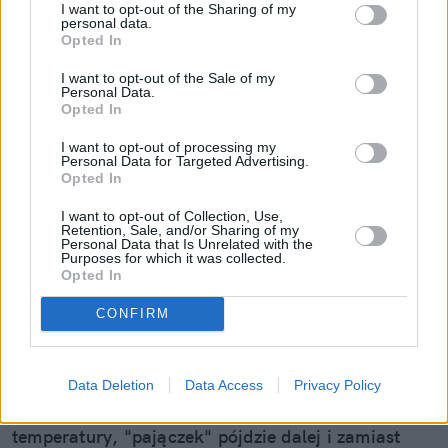
I want to opt-out of the Sharing of my
personal data.
Opted In
I want to opt-out of the Sale of my
Personal Data.
Opted In
I want to opt-out of processing my
Personal Data for Targeted Advertising.
Opted In
Mały odprysk to wielki problem.
I want to opt-out of Collection, Use,
Pojechałem sprawdzić, jak w 30 minut
Retention, Sale, and/or Sharing of my
Personal Data that Is Unrelated with the
uratować szybę (i portfel)
Purposes for which it was collected.
Opted In
Wydaje ci się, że to tylko mała kropka na szkle? "E
tam, nie widać, pojeżdżę tak jeszcze sezon" – myśli
CONFIRM
wielu z nas. Sam tak kiedyś myślałem, dopóki nie
pogadałem z ekspertem. Prawda jest taka, że ten
Data Deletion
Data Access
Privacy Policy
mały odprysk na szybie to tykająca bomba. Gdy
wjedziesz w dziurę albo trafi cię nagła zmiana
temperatury, "pajączek" pójdzie dalej i zamiast