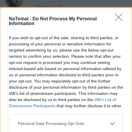
Obserwuj
NaTemat -
Do Not Process My Personal
W naTemat skupiam się na sprawach
Information
konsumenckich, finansowych, zmianach w prawie,
promocjach i poradnikach. staram się przekazywać
If you wish to opt-out of the sale, sharing to third parties, or
Pokaż więcej
sprawy ważne i poważne i przede wszystkim bliskie
processing of your personal or sensitive information for
targeted advertising by us, please use the below opt-out
ludziom w przystępnej formie. Zawsze zależy mi na
Napisz do mnie:
section to confirm your selection. Please note that after your
tym, by moje artykuły były praktyczne, rzetelne i
bartosz.godzinski@natemat.pl
opt-out request is processed you may continue seeing
coś faktycznie wnosiły do życia... lub chociaż stały
interest-based ads based on personal information utilized by
się ciekawą anegdotką przydatną w rozmowach ze
us or personal information disclosed to third parties prior to
znajomymi
your opt-out. You may separately opt-out of the further
disclosure of your personal information by third parties on the
IAB’s list of downstream participants. This information may
also be disclosed by us to third parties on the
IAB’s List of
Czytaj więcej
Downstream Participants
that may further disclose it to other
third parties.
Personal Data Processing Opt Outs