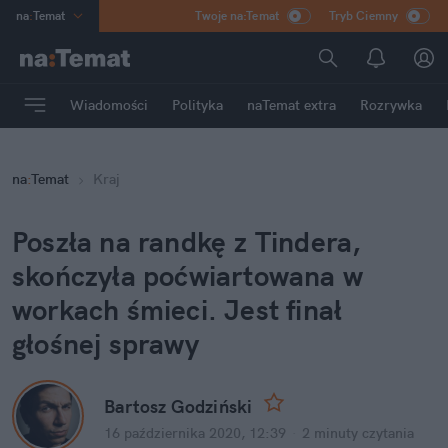
na
:
Temat
Twoje na:Temat
Tryb Ciemny
INN
:
Poland
ASZ
:
dziennik
Wiadomości
Polityka
naTemat extra
Rozrywka
mama
:
DU
dad
:
HERO
na
:
Temat
Kraj
Rozrywka
Poszła na randkę z Tindera,
skończyła poćwiartowana w
workach śmieci. Jest finał
głośnej sprawy
Bartosz Godziński
16 października 2020, 12:39
·
2 minuty
czytania