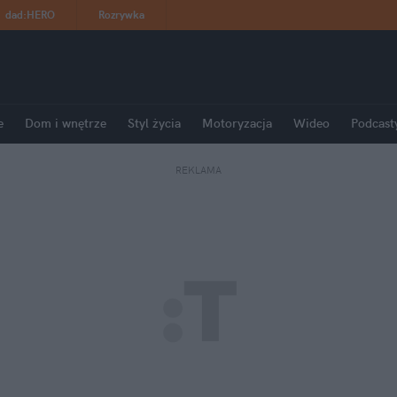
dad
:
HERO
Rozrywka
e
Dom i wnętrze
Styl życia
Motoryzacja
Wideo
Podcast
REKLAMA