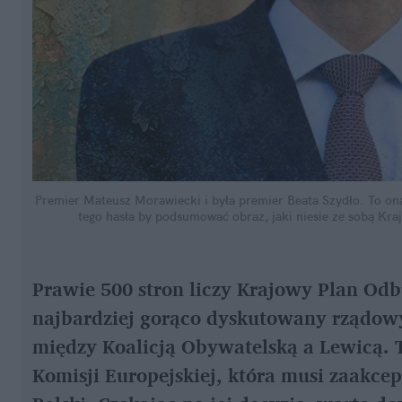
Premier Mateusz Morawiecki i była premier Beata Szydło. To ona 
tego hasła by podsumować obraz, jaki niesie ze sobą Kr
Prawie 500 stron liczy Krajowy Plan Odb
najbardziej gorąco dyskutowany rządow
między Koalicją Obywatelską a Lewicą. Te
Komisji Europejskiej, która musi zaakce