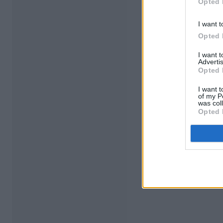
Opted 
I want t
Opted 
I want 
Advertis
Opted 
I want t
of my P
was col
Opted 