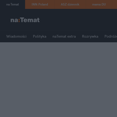
na
:
Temat
INN
:
Poland
ASZ
:
dziennik
mama
:
DU
Wiadomości
Polityka
naTemat extra
Rozrywka
Podróż