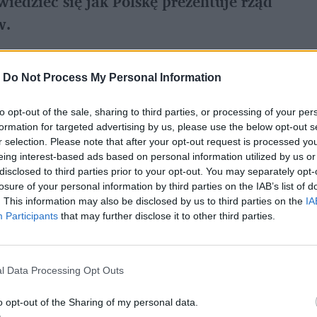
wiedzieć się jak Polskę prezentuje rząd 
w.
-
Do Not Process My Personal Information
referowane medium w Google
to opt-out of the sale, sharing to third parties, or processing of your per
an Odbudowy w wersji, jaka 3 maja została 
formation for targeted advertising by us, please use the below opt-out s
r selection. Please note that after your opt-out request is processed y
eing interest-based ads based on personal information utilized by us or
disclosed to third parties prior to your opt-out. You may separately opt-
ększych beneficjentek pieniędzy na odbudowę 
losure of your personal information by third parties on the IAB’s list of
. This information may also be disclosed by us to third parties on the
IA
Participants
that may further disclose it to other third parties.
a unijnych środków złożyły inne państwa 
l Data Processing Opt Outs
o opt-out of the Sharing of my personal data.