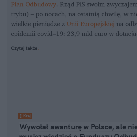
Plan Odbudowy
. Rząd PiS swoim zwyczajem
trybu) – po nocach, na ostatnią chwilę, w ni
wielkie pieniądze z 
Unii Europejskiej
 na odb
epidemii covid–19: 23,9 mld euro w dotacja
Czytaj także
:
Kraj
Wywołał awanturę w Polsce, ale nie 
musisz wiedzieć o Funduszu Odbud