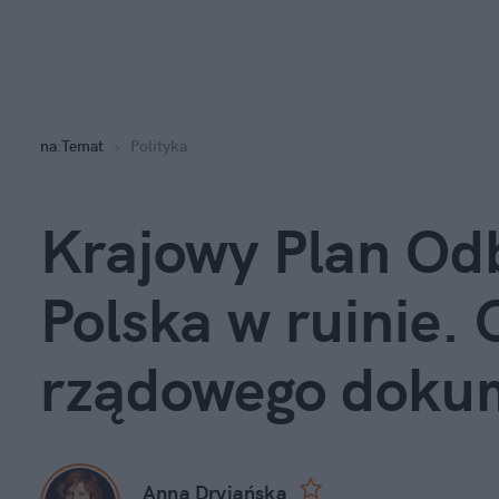
na
:
Temat
Polityka
Krajowy Plan Odb
Polska w ruinie. 
rządowego doku
Anna Dryjańska