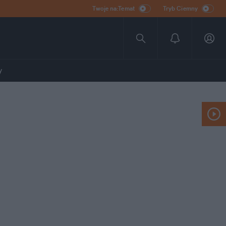
Twoje na:Temat
Tryb Ciemny
y