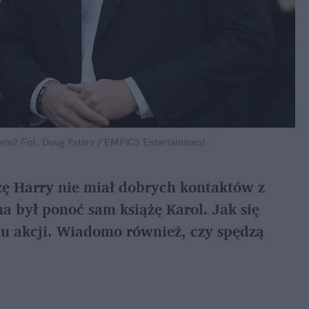
cem?
Fot. Doug Peters / EMPICS Entertainment
ę Harry nie miał dobrych kontaktów z
a był ponoć sam książę Karol. Jak się
otu akcji. Wiadomo również, czy spędzą