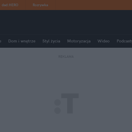
dad
:
HERO
Rozrywka
e
Dom i wnętrze
Styl życia
Motoryzacja
Wideo
Podcast
REKLAMA