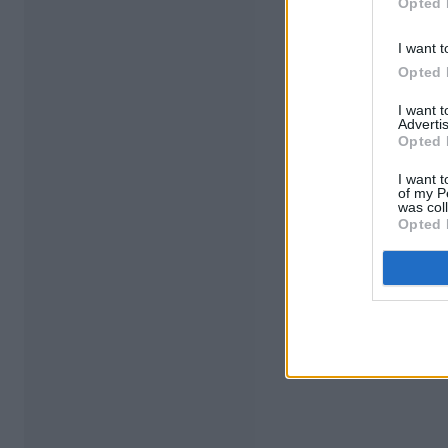
Opted 
I want t
Opted 
I want 
Advertis
Opted 
I want t
of my P
was col
Opted 