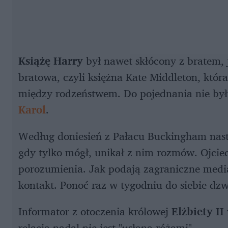
Książę Harry
był nawet skłócony z bratem, 
bratowa, czyli księżna Kate Middleton, któ
między rodzeństwem. Do pojednania nie był 
Karol
.
Według doniesień z Pałacu Buckingham nastę
gdy tylko mógł, unikał z nim rozmów. Ojciec 
porozumienia. Jak podają zagraniczne media
kontakt. Ponoć raz w tygodniu do siebie dz
Informator z otoczenia królowej
Elżbiety II
relacja nadal nie jest "usłana różami".