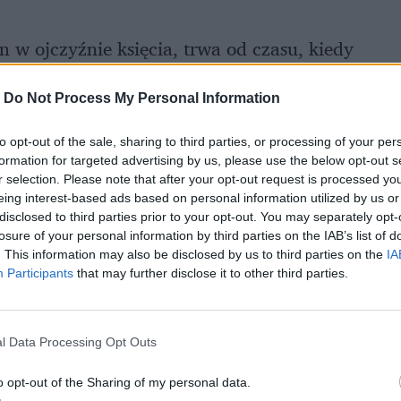
 w ojczyźnie księcia, trwa od czasu, kiedy
adu u Oprah Winfrey
. Sussexowie ujawnili
-
Do Not Process My Personal Information
unkcjonowania brytyjskiej rodziny
to opt-out of the sale, sharing to third parties, or processing of your per
formation for targeted advertising by us, please use the below opt-out s
r selection. Please note that after your opt-out request is processed y
eing interest-based ads based on personal information utilized by us or
disclosed to third parties prior to your opt-out. You may separately opt-
losure of your personal information by third parties on the IAB’s list of
. This information may also be disclosed by us to third parties on the
IA
Participants
that may further disclose it to other third parties.
l Data Processing Opt Outs
o opt-out of the Sharing of my personal data.