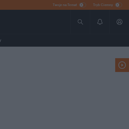
Twoje na:Temat
Tryb Ciemny
y