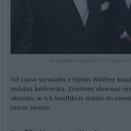
Jak wyglądają relacje księcia Harry'ego z oj
Od czasu wywiadu z Oprah Winfrey książ
rodziną królewską. Zraniony słowami syn
okazało, w ich konflikcie doszło do zwr
razem święta.