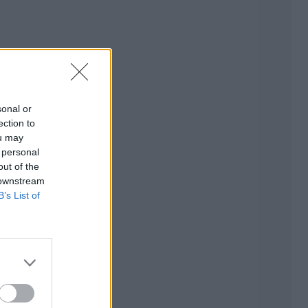
sonal or
ection to
ou may
 personal
out of the
 downstream
B’s List of