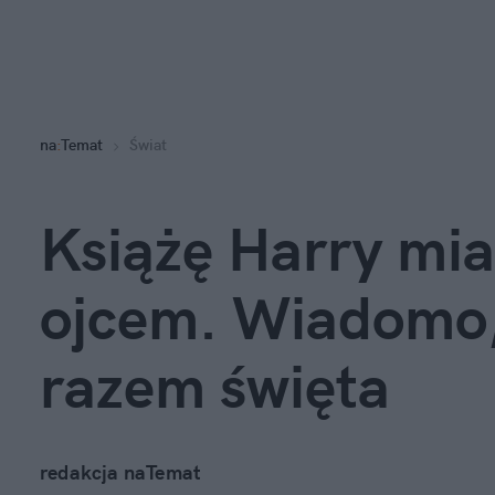
na
:
Temat
Świat
Książę Harry miał
ojcem. Wiadomo,
razem święta
redakcja naTemat