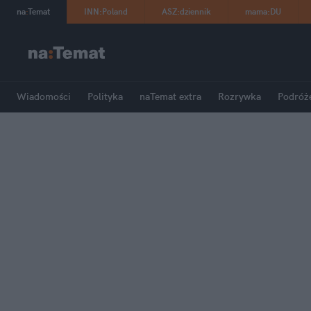
na
:
Temat
INN
:
Poland
ASZ
:
dziennik
mama
:
DU
Wiadomości
Polityka
naTemat extra
Rozrywka
Podróż